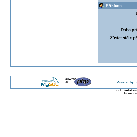
Přihlásit
Doba při
Zůstat stále p
Powered by S
Stránka v