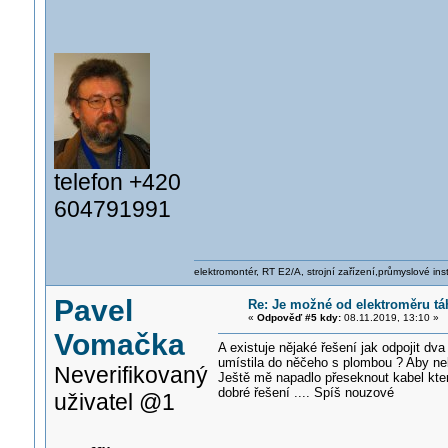
telefon +420
604791991
elektromontér, RT E2/A, strojní zařízení,průmyslové ins
Pavel
Re: Je možné od elektroměru t
«
Odpověď #5 kdy:
08.11.2019, 13:10 »
Vomačka
A existuje nějaké řešení jak odpojit dv
umístila do něčeho s plombou ? Aby ne
Neverifikovaný
Ještě mě napadlo přeseknout kabel kter
dobré řešení .... Spíš nouzové
uživatel @1