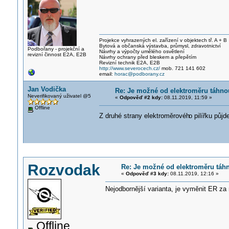
Projekce vyhrazených el. zařízení v objektech tř. A + B
Bytová a občanská výstavba, průmysl, zdravotnictví
Podbořany - projekční a
Návrhy a výpočty umělého osvětlení
revizní činnost E2A, E2B
Návrhy ochrany před bleskem a přepětím
Revizní technik E2A, E2B
http://www.severocech.cz/
mob. 721 141 602
email:
horac@podborany.cz
Jan Vodička
Re: Je možné od elektroměru táhn
Neverifikovaný uživatel @5
«
Odpověď #2 kdy:
08.11.2019, 11:59 »
Offline
Z druhé strany elektroměrovéh
o pilířku půj
Rozvodak
Re: Je možné od elektroměru táh
«
Odpověď #3 kdy:
08.11.2019, 12:16 »
Nejodbornější varianta, je vyměnit ER za
Offline