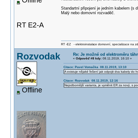
Offline
Standartní připojení je jedním kabelem (s 
Malý nebo domovní rozvaděč.
RT E2-A
RT -EZ - elektroinstala
ce domovní, specializace na zdra
Rozvodak
Re: Je možné od elektroměru táh
«
Odpověď #8 kdy:
08.11.2019, 16:10 »
Citace: Pavel Vomačka 08.11.2019, 13:10
A existuje nějaké řešení jak odpojit dva kabely do h
Citace: Rozvodak 08.11.2019, 12:16
Nejodbornější varianta, je vyměnit ER za nový, s 
Offline