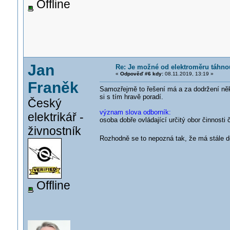
Offline
Jan
Re: Je možné od elektroměru táhn
«
Odpověď #6 kdy:
08.11.2019, 13:19 »
Franěk
Samozřejmě to řešení má a za dodržení něko
si s tím hravě poradí.
Český
význam slova odborník:
elektrikář -
osoba dobře ovládající určitý obor činnosti č
živnostník
Rozhodně se to nepozná tak, že má stále do
Offline