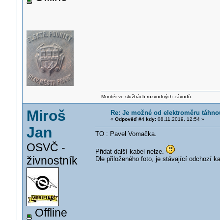
Montér ve službách rozvodných závodů.
Miroš
Re: Je možné od elektroměru táhn
«
Odpověď #4 kdy:
08.11.2019, 12:54 »
Jan
TO : Pavel Vomačka.
OSVČ -
Přidat další kabel nelze.
živnostník
Dle přiloženého foto, je stávající odchozí 
Offline