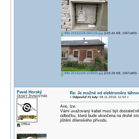
IMG-20191108-094109.jpg
(145.44 KB, 1067x800 - 
IMG-20191108-103833.jpg
(216.29 KB, 1067x800 - 
Pavel Horský
Re: Je možné od elektroměru táhn
ČESKÝ ŽIVNOSTNÍK
«
Odpověď #1 kdy:
08.11.2019, 11:53 »
Ano, lze.
Vámi uvažovaný kabel musí být dostatečně 
odbočku, která bude ukončena na druhé str
jištění dílenského přívodu.
Offline