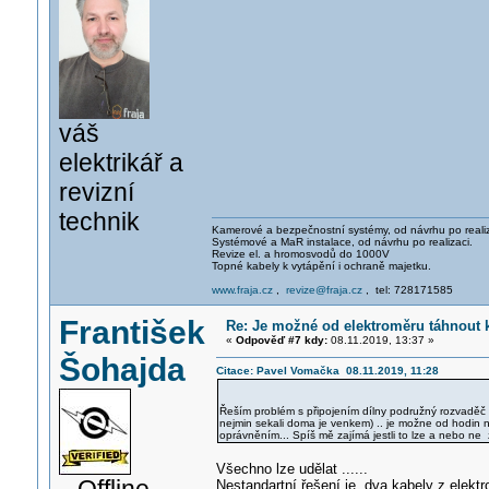
váš
elektrikář a
revizní
technik
Kamerové a bezpečnostní systémy, od návrhu po realiz
Systémové a MaR instalace, od návrhu po realizaci.
Revize el. a hromosvodů do 1000V
Topné kabely k vytápění i ochraně majetku.
www.fraja.cz
,
revize@fraja.cz
, tel: 728171585
František
Re: Je možné od elektroměru táhnout
«
Odpověď #7 kdy:
08.11.2019, 13:37 »
Šohajda
Citace: Pavel Vomačka 08.11.2019, 11:28
Řeším problém s připojením dílny podružný rozvaděč ž
nejmin sekali doma je venkem) .. je možne od hodin n
oprávněním... Spíš mě zajímá jestli to lze a nebo ne
Všechno lze udělat ......
Nestandartní řešení je, dva kabely z elekt