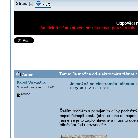
Stran:
[
1
]
Odpovědi n
Na elektrickém zařízení smí pracovat pouze osoba s
Téma: Je možné od elektroměru táhnout 
Autor
Pavel Vomačka
Je možné od elektroměru táhnout 
Neverifikovaný uživatel @1
«
kdy:
08.11.2019, 11:28 »
Offline
Řeším problém s připojením dílny podružný 
nejschůdnější cesta (aby se toho co nejmin
jasné že je to zaplombivane a musí to uděla
přidávám fotku rozvaděče.