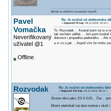
Montér ve službách rozvodných závodů.
Pavel
Re: Je možné od elektroměru t
«
Odpověď #9 kdy:
08.11.2019, 20:10 »
Vomačka
To: Rozvodak ... Koukal jsem na to a n
tak nechám udělat ... Jen jsem koukal n
Neverifikovaný
dokonce i propadlou padesátku ... Ale o
uživatel @1
a ví co a jak ... Aspoň vím že mohu za
Offline
Rozvodak
Re: Je možné od elektroměru táh
«
Odpověď #10 kdy:
09.11.2019, 08:12 »
Zkuste něco jako: ES 6 OJS , Čez , pro
Místní elektrikář má dost možná v okolí i