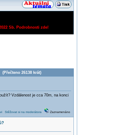
/2022 Sb.
Podrobnosti zde!
 (Přečteno 26138 krát)
oužít? Vzdálenost je cca 70m, na konci
vi
Stěžovat si na moderátora
Zaznamenáno
ů?