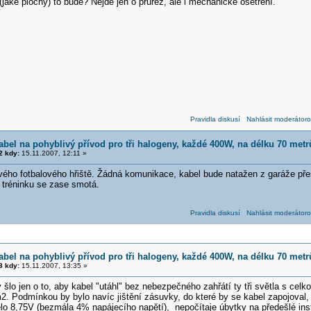
jaké plochy) to bude? Nejde jen o průřez, ale i mechanické ošetření.
Pravidla diskusí
Nahlásit moderátoro
abel na pohyblivý přívod pro tři halogeny, každé 400W, na délku 70 metr
 kdy:
15.11.2007, 12:11 »
vého fotbalového hřiště. Žádná komunikace, kabel bude natažen z garáže pře
 tréninku se zase smotá.
Pravidla diskusí
Nahlásit moderátoro
abel na pohyblivý přívod pro tři halogeny, každé 400W, na délku 70 metr
 kdy:
15.11.2007, 13:35 »
šlo jen o to, aby kabel "utáhl" bez nebezpečného zahřátí ty tři světla s ce
2. Podmínkou by bylo navíc jištění zásuvky, do které by se kabel zapojoval, 
o 8,75V (bezmála 4% napájecího napětí), nepočítaje úbytky na předešlé instal