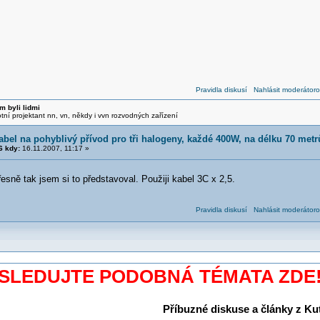
Pravidla diskusí
Nahlásit moderátoro
m byli lidmi
otní projektant nn, vn, někdy i vvn rozvodných zařízení
abel na pohyblivý přívod pro tři halogeny, každé 400W, na délku 70 metr
 kdy:
16.11.2007, 11:17 »
sně tak jsem si to představoval. Použiji kabel 3C x 2,5.
Pravidla diskusí
Nahlásit moderátoro
SLEDUJTE PODOBNÁ TÉMATA ZDE
Příbuzné diskuse a články z Kuti