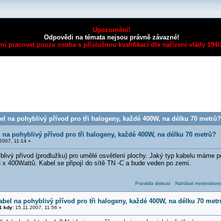
Upozornění!
Odpovědi na témata nejsou právně závazné!
mí pracovat pouze osoba s příslušnou kvalifikací dle nařízení vlády 194
l na pohyblivý přívod pro tři halogeny, každé 400W, na délku 70 metrů?
 na pohyblivý přívod pro tři halogeny, každé 400W, na délku 70 metrů?
2007, 11:14 »
blivý přívod (prodlužku) pro umělé osvětlení plochy. Jaký typ kabelu máme p
 x 400Wattů. Kabel se připojí do sítě TN -C a bude veden po zemi.
Pravidla diskusí
Nahlásit moderátoro
abel na pohyblivý přívod pro tři halogeny, každé 400W, na délku 70 metr
 kdy:
15.11.2007, 11:56 »