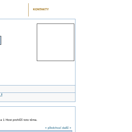
KONTAKTY
.!
 a 1 Host prohlíží toto téma.
« předchozí
další »