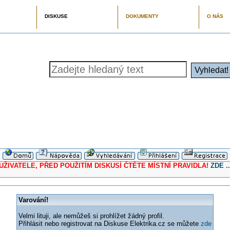
DISKUSE
DOKUMENTY
O NÁS
ELE, PŘED POUŽITÍM DISKUSÍ ČTĚTE MÍSTNÍ PRAVIDLA!
ZDE ..
Varování!
Velmi lituji, ale nemůžeš si prohlížet žádný profil.
Přihlásit nebo registrovat na Diskuse Elektrika.cz se můžete
zde