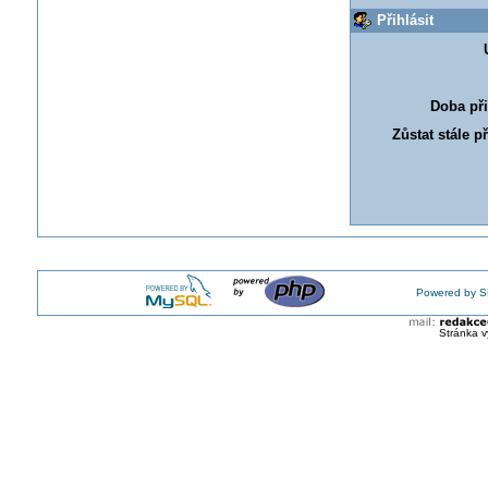
Přihlásit
Doba při
Zůstat stále p
Powered by S
Stránka v