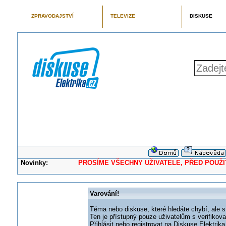
ZPRAVODAJSTVÍ
TELEVIZE
DISKUSE
Novinky:
PROSÍME VŠECHNY UŽIVATELE, PŘED POUŽITÍM 
Varování!
Téma nebo diskuse, které hledáte chybí, ale s
Ten je přístupný pouze uživatelům s verifikov
Přihlásit nebo registrovat na Diskuse Elektri