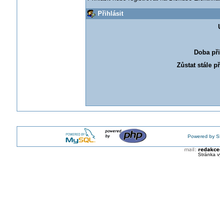
Přihlásit
Doba při
Zůstat stále p
Powered by S
Stránka v