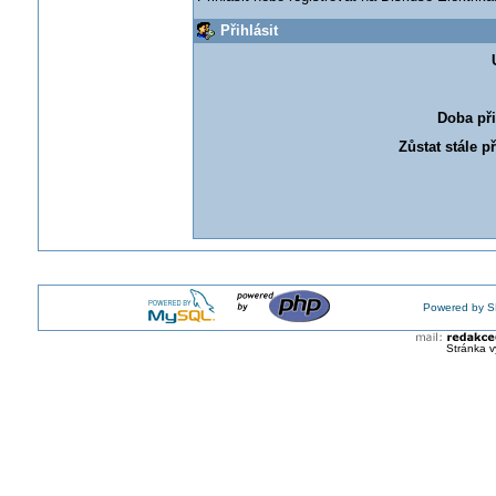
Přihlásit
Doba při
Zůstat stále p
Powered by S
Stránka v