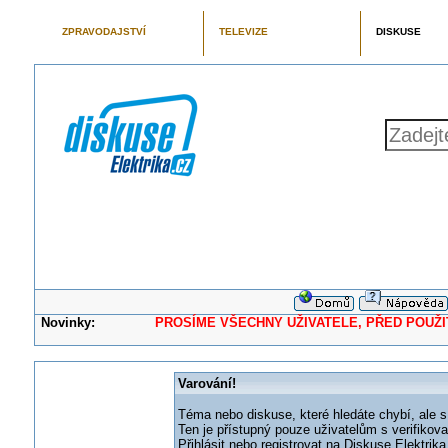
ZPRAVODAJSTVÍ
TELEVIZE
DISKUSE
Novinky:
PROSÍME VŠECHNY UŽIVATELE, PŘED POUŽITÍM 
Varování!
Téma nebo diskuse, které hledáte chybí, ale s
Ten je přístupný pouze uživatelům s verifikov
Přihlásit nebo registrovat na Diskuse Elektri