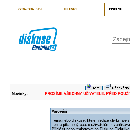
ZPRAVODAJSTVÍ
TELEVIZE
DISKUSE
Novinky:
PROSÍME VŠECHNY UŽIVATELE, PŘED POUŽITÍM 
Varování!
Téma nebo diskuse, které hledáte chybí, ale s
Ten je přístupný pouze uživatelům s verifikov
Přihlásit nebo registrovat na Diskuse Elektri