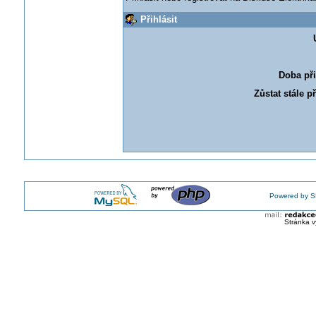
Přihlásit
Doba při
Zůstat stále p
Powered by S
Stránka v