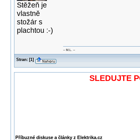
Stěžeň je
vlastně
stožár s
plachtou :-)
-- M.L. --
Stran:
[
1
]
SLEDUJTE 
Příbuzné diskuse a články z Elektrika.cz