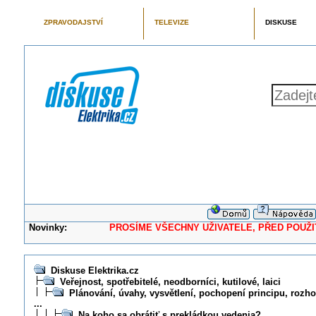
ZPRAVODAJSTVÍ
TELEVIZE
DISKUSE
Novinky:
PROSÍME VŠECHNY UŽIVATELE, PŘED POUŽITÍM 
Diskuse Elektrika.cz
Veřejnost, spotřebitelé, neodborníci, kutilové, laici
Plánování, úvahy, vysvětlení, pochopení principu, rozhod
...
Na koho sa obrátiť s prekládkou vedenia?