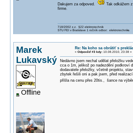
Dakujem za odpoved.
Tak odkážem zná
firme.
718/2002 z.z. §22 elektrotechnik
STU FEI v Bratislave 1 ročník odbor: elektrotechnik
a
Marek
Re: Na koho sa obrátiť s prekl
«
Odpověď #3 kdy:
10.08.2010, 23:38 »
Lukavský
Nedávno jsem nechal udělat přeložku ved
cca o 1m, jelikož po nadezdění podkroví 
dodavatele přeložky, včetně projektu, sta
zbytek řešili oni a pak jsem, před realiza
přišla na cenu přes 20tis., šance na výb
Offline