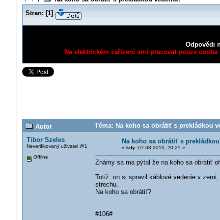
Stran:
[
1
]
Odpovědi n
Na elektrickém zařízení smí pracovat pouze osoba s
Téma: Na koho sa obrátiť s prekládkou v
Autor
Tibor Szeles
Na koho sa obrátiť s prekládko
Neverifikovaný uživatel @1
«
kdy:
07.08.2010, 20:25 »
Offline
Známy sa ma pýtal že na koho sa obrátiť o
Totiž on si spravil káblové vedenie v zemi,
strechu.
Na koho sa obrátiť?
#106#