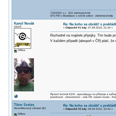
718/2002 z.z. §22 elektrotechnik
STU FEI v Bratislave 1 ročník odbor: elektrotechnik
a
Kamil Novák
Re: Na koho sa obrátiť s preklá
OSVČ
«
Odpověď #1 kdy:
07.08.2010, 21:34 »
Rozhodně na majitele přípojky. Tím bude p
V každém případě (alespoň v ČR) platí, že
Offline
Revizní technik E2/A - specializace na přístroje a zaříze
působnost : zdravotnictví - celá ČR, ostatní revize - K
Tibor Szeles
Re: Na koho sa obrátiť s preklá
Neverifikovaný uživatel @1
«
Odpověď #2 kdy:
08.08.2010, 20:44 »
Offline