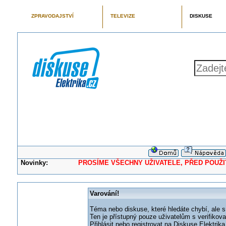
ZPRAVODAJSTVÍ
TELEVIZE
DISKUSE
Novinky:
PROSÍME VŠECHNY UŽIVATELE, PŘED POUŽITÍM 
Varování!
Téma nebo diskuse, které hledáte chybí, ale s
Ten je přístupný pouze uživatelům s verifikov
Přihlásit nebo registrovat na Diskuse Elektri