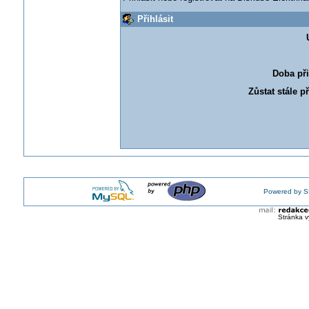
Přihlásit
Doba při
Zůstat stále p
Powered by S
Stránka v