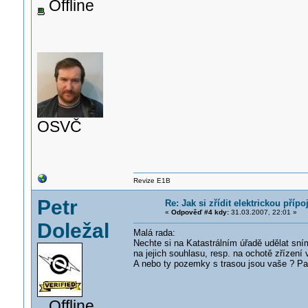
Offline
OSVČ
Revize E1B
Petr
Re: Jak si zřídit elektrickou pří
«
Odpověď #4 kdy:
31.03.2007, 22:01 »
Doležal
Malá rada:
Nechte si na Katastrálním úřadě udělat sn
na jejich souhlasu, resp. na ochotě zřízen
A nebo ty pozemky s trasou jsou vaše ? Pa
Offline