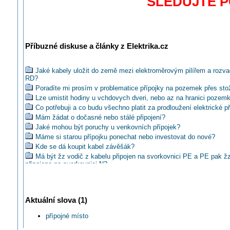
SLEDUJTE 
Příbuzné diskuse a články z Elektrika.cz
Jaké kabely uložit do země mezi elektroměrovým pilířem a rozv
RD?
Poradíte mi prosím v problematice přípojky na pozemek přes sto
Lze umistit hodiny u vchdovych dveri, nebo az na hranici pozem
Co potřebuji a co budu všechno platit za prodloužení elektrické p
Mám žádat o dočasné nebo stálé připojení?
Jaké mohou být poruchy u venkovních přípojek?
Máme si starou přípojku ponechat nebo investovat do nové?
Kde se dá koupit kabel závěšák?
Má být žz vodič z kabelu připojen na svorkovnici PE a PE pak ž
připojena na svorkovnici N?
Lze provést elektropřípojku k RD z již existující přípojky souseda
Jaký použít typ rozvaděče na zděný elektroměrový pilíř?
Jak pořídit sloupek pro měření elektrické energie?
Aktuální slova (1)
Je cena za svépomocí přeložky 50.000 pro ČEZ normální?
Není distributor dle zákona povinnen hradit 30m dlouhou přípojku
přípojné místo
Jak správně realizovat dva rozvaděče z přípojného pilíře?