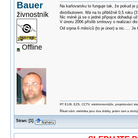
Bauer
Na karlovarsku to funguje tak, že pokud je p
distributorem. Má na to přibližně 0,5 roku 
živnostník
Nic méně já se o jedné přípojce dohaduji už 
V únoru 2006 příslib smlouvy o realizaci dis
Od srpna 6 měsíců (to je únor) a nic..... Je
Offline
RT E1/B, EZS, CCTV, elektromontáže, projektování sl
Říkali nám: elektrika jsou dva drátky, jeden tam a druhý
Stran:
[
1
]