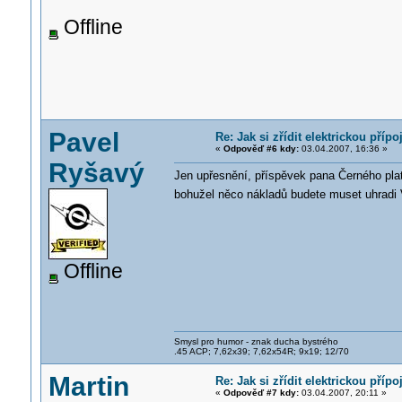
Offline
Pavel
Re: Jak si zřídit elektrickou pří
«
Odpověď #6 kdy:
03.04.2007, 16:36 »
Ryšavý
Jen upřesnění, příspěvek pana Černého plat
bohužel něco nákladů budete muset uhradi
Offline
Smysl pro humor - znak ducha bystrého
.45 ACP; 7,62x39; 7,62x54R; 9x19; 12/70
Martin
Re: Jak si zřídit elektrickou pří
«
Odpověď #7 kdy:
03.04.2007, 20:11 »