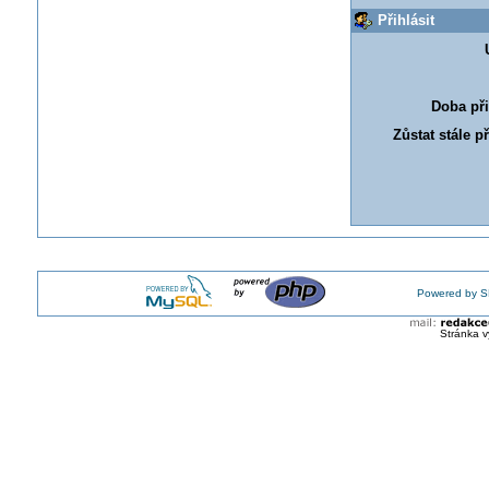
Přihlásit
Doba při
Zůstat stále p
Powered by S
Stránka v