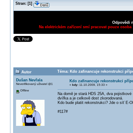
Stran:
[
1
]
Odpovědi n
Na elektrickém zařízení smí pracovat pouze osoba s
Téma: Kdo zafinancuje rekonstrukci příp
Autor
Dušan Nevřala
Kdo zafinancuje rekonstrukci příp
Neverifikovaný uživatel @1
«
kdy:
11.10.2009, 15:33 »
Offline
Na domě je stará HDS 25A, dva pojistkové 
dvířka a je celkově dost zkorodovaná.
Kdo bude platit rekonstrukci? Jde o síť E-O
#117#