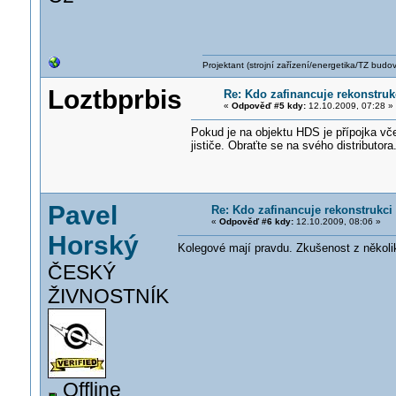
Projektant (strojní zařízení/energetika/TZ budo
Loztbprbis
Re: Kdo zafinancuje rekonstruk
«
Odpověď #5 kdy:
12.10.2009, 07:28 »
Pokud je na objektu HDS je přípojka vče
jističe. Obraťte se na svého distributora
Pavel
Re: Kdo zafinancuje rekonstrukci
«
Odpověď #6 kdy:
12.10.2009, 08:06 »
Horský
Kolegové mají pravdu. Zkušenost z několika
ČESKÝ
ŽIVNOSTNÍK
Offline