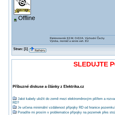
Offline
Elektromontér EZ-M, O-E2/A. Východní Čechy
Výroba, montáž a servis vah. EU
Stran:
[
1
]
SLEDUJTE 
Příbuzné diskuse a články z Elektrika.cz
Jaké kabely uložit do země mezi elektroměrovým pilířem a rozv
RD?
Je určena minimální vzdálenost přípojky RD od hranice pozemku
Poradíte mi prosím v problematice přípojky na pozemek přes sto