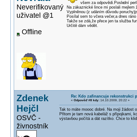
všem za odpovědi.Posle
dní per
Neverifikovaný
Na zákaznické lince mi poslali mejlem 
Vyplněnou (z udáním důvodu poruchy)js
uživatel @1
Posílal sem to včera večer,a dnes ráno 
Takže se zdá,že přece jen ta služba fun
Určitě dám vědět.
Offline
Zdenek
Re: Kdo zafinancuje rekonstrukci 
«
Odpověď #8 kdy:
14.10.2009, 20:22 »
Hejčl
Tak to máte moooc dobré. Na moji žádost o 
Přitom je tam nová kabeláž s přípojkami, 
OSVČ -
výstavbou počítá a dát razítko. Chce to kli
živnostník