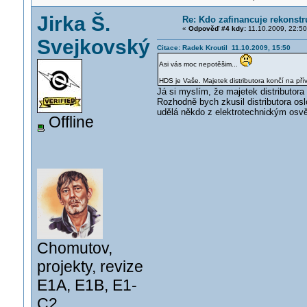
Jirka Š.
Re: Kdo zafinancuje rekonstr
«
Odpověď #4 kdy:
11.10.2009, 22:50
Svejkovský
Citace: Radek Kroutil 11.10.2009, 15:50
Asi vás moc nepotěšim...
HDS je Vaše. Majetek distributora končí na p
Já si myslím, že majetek distributora
Rozhodně bych zkusil distributora osl
udělá někdo z elektrotechnic
kým osv
Offline
Chomutov,
projekty, revize
E1A, E1B, E1-
C2