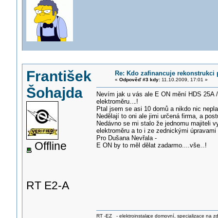
František
Re: Kdo zafinancuje rekonstrukci 
«
Odpověď #3 kdy:
11.10.2009, 17:01 »
Šohajda
Nevím jak u vás ale E ON mění HDS 25A /l
elektroměru...
.!
Ptal jsem se asi 10 domů a nikdo nic neplati
Nedělají to oni ale jimi určená firma, a p
Nedávno se mi stalo že jednomu majiteli v
elektroměru a to i ze zednickými úpravami 
Pro Dušana Nevřala -
Offline
E ON by to měl dělat zadarmo....vše
...!
RT E2-A
RT -EZ - elektroinstala
ce domovní, specializace na zdra