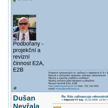
Podbořany -
projekční a
revizní
činnost E2A,
E2B
Projekce vyhrazených el. zařízení v objektech tř. A + 
Bytová a občanská výstavba, průmysl, zdravotnictví
Návrhy a výpočty umělého osvětlení
Návrhy ochrany před bleskem a přepětím
Revizní technik E2A, E2B
http://www.severocech.cz/
mob. 721 141 602
email:
horac@podborany.cz
Dušan
Re: Kdo zafinancuje rekonstruk
«
Odpověď #7 kdy:
13.10.2009, 12:54 »
Nevřala