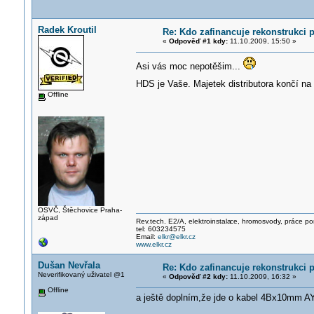
Radek Kroutil
Re: Kdo zafinancuje rekonstrukci 
«
Odpověď #1 kdy:
11.10.2009, 15:50 »
Asi vás moc nepotěšim...
HDS je Vaše. Majetek distributora končí n
Offline
OSVČ, Štěchovice Praha-
západ
Rev.tech. E2/A, elektroinstala
ce, hromosvody, práce po
tel: 603234575
Email:
elkr@elkr.cz
www.elkr.cz
Dušan Nevřala
Re: Kdo zafinancuje rekonstrukci 
Neverifikovaný uživatel @1
«
Odpověď #2 kdy:
11.10.2009, 16:32 »
Offline
a ještě doplním,že jde o kabel 4Bx10mm A