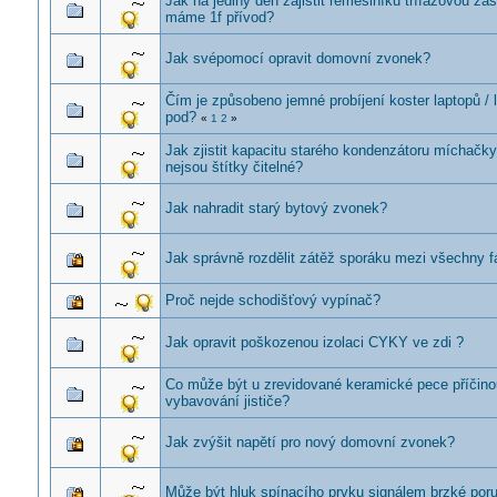
Jak na jediný den zajistit řemeslníků třífázovou z
máme 1f přívod?
Jak svépomocí opravit domovní zvonek?
Čím je způsobeno jemné probíjení koster laptopů / l
pod?
«
1
2
»
Jak zjistit kapacitu starého kondenzátoru míchačk
nejsou štítky čitelné?
Jak nahradit starý bytový zvonek?
Jak správně rozdělit zátěž sporáku mezi všechny 
Proč nejde schodišťový vypínač?
Jak opravit poškozenou izolaci CYKY ve zdi ?
Co může být u zrevidované keramické pece příčino
vybavování jističe?
Jak zvýšit napětí pro nový domovní zvonek?
Může být hluk spínacího prvku signálem brzké por