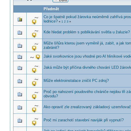
Předmět
Co je špatně pokud žárovka neúměrně zahřívá pros
lednice?
«
1
2
3
»
Kde hledat problém s poblikávání světla u žaluzie?
Může šňůra kterou jsem vyměnil já, zabít, a jak to
zabránit?
Jaké svorkovnice jsou vhodné pro Al hliníkové vod
Jaká může být příčina divného chování LED žárov
Může elektroinstalace zničit PC zdroj?
Proč po nahození poudového chrániče nejdou tři z
obvodu?
Ako opraviť zle zrealizovaný základový uzemňova
Proč mi zarachotí stavební naviják při vypnutí?