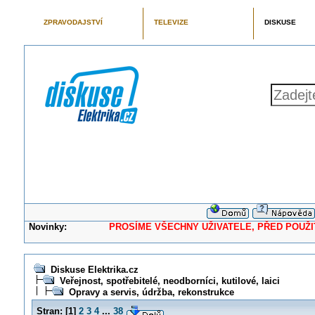
ZPRAVODAJSTVÍ
TELEVIZE
DISKUSE
Novinky:
PROSÍME VŠECHNY UŽIVATELE, PŘED POUŽITÍM 
Diskuse Elektrika.cz
Veřejnost, spotřebitelé, neodborníci, kutilové, laici
Opravy a servis, údržba, rekonstrukce
Stran:
[
1
]
2
3
4
...
38