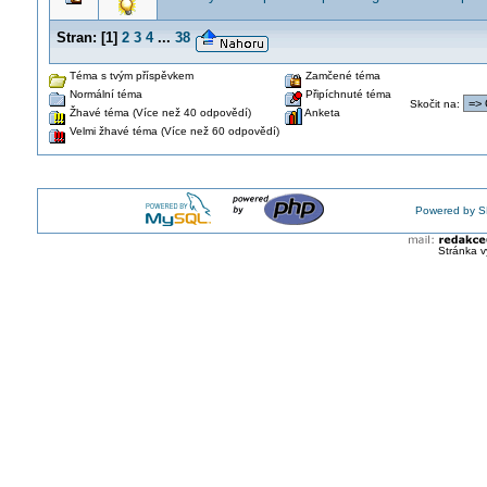
Stran:
[
1
]
2
3
4
...
38
Téma s tvým příspěvkem
Zamčené téma
Normální téma
Připíchnuté téma
Skočit na
:
Žhavé téma (Více než 40 odpovědí)
Anketa
Velmi žhavé téma (Více než 60 odpovědí)
Powered by S
Stránka v