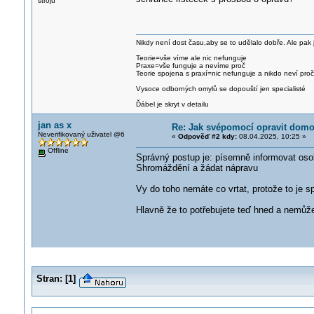
strojů
Nikdy není dost času,aby se to udělalo dobře. Ale pak 
Teorie=vše víme ale nic nefunguje
Praxe=vše funguje a nevíme proč
Teorie spojena s praxí=nic nefunguje a nikdo neví proč
Vysoce odborných omylů se dopouští jen specialisté
Ďábel je skryt v detailu
jan as x
Re: Jak svépomocí opravit dom
Neverifikovaný uživatel @6
«
Odpověď #2 kdy:
08.04.2025, 10:25 »
Offline
Správný postup je: písemně informovat os
Shromáždění a žádat nápravu
Vy do toho nemáte co vrtat, protože to je s
Hlavně že to potřebujete teď hned a nemůž
Stran:
[
1
]