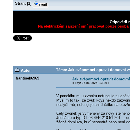
Stran:
[
1
]
Odpovědi n
Na elektrickém zařízení smí pracovat pouze osoba s
Téma: Jak svépomocí opravit domovní zv
Autor
frantisek6969
Jak svépomocí opravit domovn
«
kdy:
07.04.2025, 13:30 »
V paneláku mi u zvonku nefunguje sluchátk
Myslím to tak, že zvuk když někdo zazvoní
neslyší mě, nefunguje ani tlačítko na otevře
Celý zvonek je vyměněný za nový stejného t
Jedná se o typ DT 93 4FP 210 51.201.... 
žádná domluva, buď neotevírá nebo není do