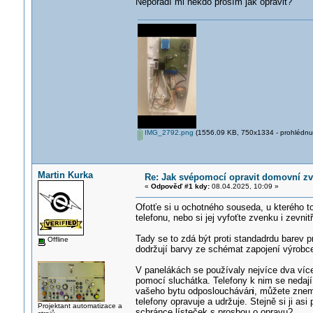
Neporadí mi někdo prosím jak opravit?
IMG_2792.png
(1556.09 KB, 750x1334 - prohlédnut
Martin Kurka
Re: Jak svépomocí opravit domovní z
«
Odpověď #1 kdy:
08.04.2025, 10:09 »
Ofotťe si u ochotného souseda, u kterého to 
telefonu, nebo si jej vyfoťte zvenku i zevnit
Tady se to zdá být proti standadrdu barev 
Offline
dodržují barvy ze schémat zapojení výrobce
V panelákách se používaly nejvíce dva víc
pomocí sluchátka. Telefony k nim se nedaj
vašeho bytu odposloucháván
i, můžete znem
telefony opravuje a udržuje. Stejně si ji a
Projektant automatizace a
schránce lísteček s prosbou o opravu?