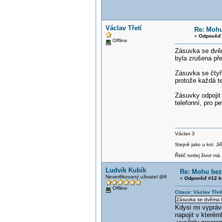
Václav Třetí
Re: Mohu
«
Odpověď 
Offline
Zásuvka se dvěma
byla zrušena pře
Zásuvka se čtyřm
protože každá te
Zásuvky odpojit 
telefonní, pro 
Václav 3
Stejně jako u kol. J
Řidič tvrdej život má.
Ludvík Kubík
Re: Mohu bez
Neverifikovaný uživatel @6
«
Odpověď #12 k
Offline
Citace: Václav Třet
Zásuvka se dvěma kon
Kdysi mi vyprávě
napojit v kterém