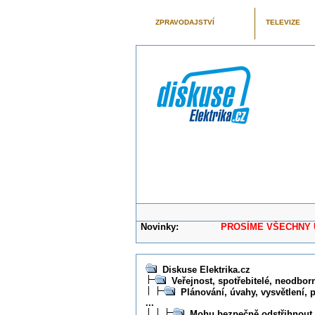
ZPRAVODAJSTVÍ
TELEVIZE
Novinky:
PROSÍME VŠECHNY UŽIVAT
Diskuse Elektrika.cz
Veřejnost, spotřebitelé, neodborní
Plánování, úvahy, vysvětlení, 
...
Mohu bezpečně odstřihnout 