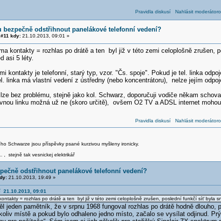
Pravidla diskusí
Nahlásit moderátoro
 bezpečně odstřihnout panelákové telefonní vedení?
#11 kdy:
21.10.2013, 09:01 »
 kontakty = rozhlas po drátě a ten byl již v této zemi celoplošně zrušen, po
d asi 5 léty.
i kontakty je telefonní, starý typ, vzor. "Čs. spoje". Pokud je tel. linka odpo
l. linka má vlastní vedení z ústředny (nebo koncentrátoru), nelze jejím odpo
lze bez problému, stejně jako kol. Schwarz, doporučuji vodiče někam schovat
pevnou linku možná už ne (skoro určitě), ovšem O2 TV a ADSL internet mohou 
Pravidla diskusí
Nahlásit moderátoro
iřího Schwarze jsou příspěvky psané kurzivou myšleny ironicky.
.. , stejně tak vesnickej elektrikář
pečně odstřihnout panelákové telefonní vedení?
dy:
21.10.2013, 19:49 »
í 21.10.2013, 09:01
takty = rozhlas po drátě a ten byl již v této zemi celoplošně zrušen, poslední funkčí síť byla sna
l jeden pamětník, že v srpnu 1968 fungoval rozhlas po drátě hodně dlouho, p
koliv místě a pokud bylo odhaleno jedno místo, začalo se vysílat odjinud. Prý