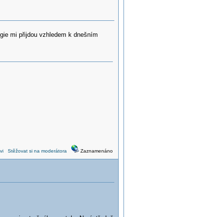
ogie mi přijdou vzhledem k dnešním
vi
Stěžovat si na moderátora
Zaznamenáno