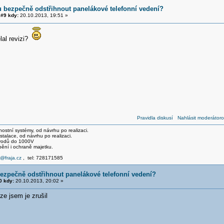
 bezpečně odstřihnout panelákové telefonní vedení?
#9 kdy:
20.10.2013, 19:51 »
ělal revizi?
Pravidla diskusí
Nahlásit moderátoro
stní systémy, od návrhu po realizaci.
talace, od návrhu po realizaci.
svodů do 1000V
pění i ochraně majetku.
e@fraja.cz
, tel: 728171585
ezpečně odstřihnout panelákové telefonní vedení?
 kdy:
20.10.2013, 20:02 »
ze jsem je zrušil