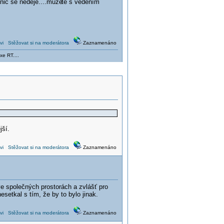
 nic se neděje....může
te s vedením
vi
Stěžovat si na moderátora
Zaznamenáno
xe RT....
jší.
vi
Stěžovat si na moderátora
Zaznamenáno
ve společných prostorách a zvlášť pro
setkal s tím, že by to bylo jinak.
vi
Stěžovat si na moderátora
Zaznamenáno