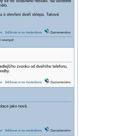
by se nic strašného nestalo. Na ústředně
mělo.
lu o otevření dveří sklepa. Takové
vi
Stěžovat si na moderátora
Zaznamenáno
í nesmysl!
vedlejšího zvonku od dveřního telefonu.
hodby.
vi
Stěžovat si na moderátora
Zaznamenáno
olace jako nová
vi
Stěžovat si na moderátora
Zaznamenáno