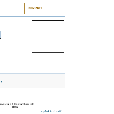
KONTAKTY
.!
živatelů a 1 Host prohlíží toto
téma.
« předchozí
další