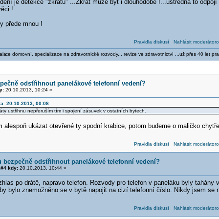
dení je detekce "zkratu" ...Zkrat může být i dlouhodobě !...ústředna to odpojí
ěci !
gy přede mnou !
Pravidla diskusí
Nahlásit moderátoro
ala
ce domovní, specializace na zdravotnické rozvody... revize ve zdravotnictví ...už přes 40 let pra
pečně odstřihnout panelákové telefonní vedení?
y:
20.10.2013, 10:24 »
ra 20.10.2013, 00:08
ráty ustřihnu nepřeruším tím i spojení zásuvek v ostatních bytech.
 alespoň ukázat otevřené ty spodní krabice, potom budeme o maličko chytře
Pravidla diskusí
Nahlásit moderátoro
 bezpečně odstřihnout panelákové telefonní vedení?
#4 kdy:
20.10.2013, 10:44 »
zhlas po drátě, napravo telefon. Rozvody pro telefon v paneláku byly tahány 
by bylo znemožněno se v bytě napojit na cizí telefonní číslo. Nikdy jsem se ne
Pravidla diskusí
Nahlásit moderátoro