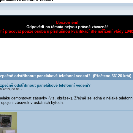
Upozornění!
Odpovědi na témata nejsou právně závazné!
mí pracovat pouze osoba s příslušnou kvalifikací dle nařízení vlády 194
pečně odstřihnout panelákové telefonní vedení? (Přečteno 36126 krát)
pečně odstřihnout panelákové telefonní vedení?
0.2013, 00:08 »
eláku demontovat zásuvky (viz. obrázek). Zřejmě se jedná o nějaké telefonní.
 spojení zásuvek v ostatních bytech.