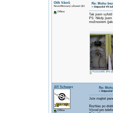
Otík Vávrů
Re: Mohu bez
Neverifikovaný uživatel @1
«
Odpověď #5 kd
Offline
Tak jsem vyfotil
PS: Nikdy jsem 
možnostem (jako 
P1010399.JPG
(5
Jiří Schwarz
Re: Mohu
«
Odpověď 
Jste majitel pan
Rozhlas po drátě
Vývod pro telefo
Offline