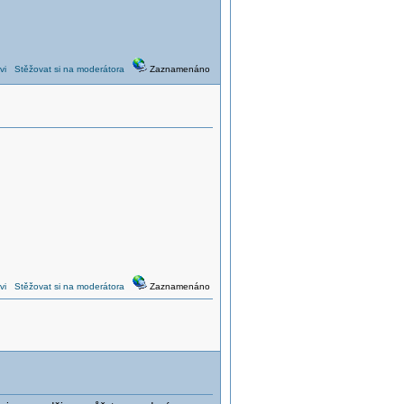
vi
Stěžovat si na moderátora
Zaznamenáno
vi
Stěžovat si na moderátora
Zaznamenáno