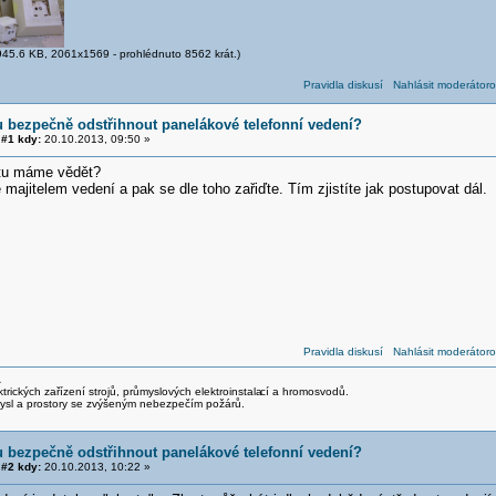
45.6 KB, 2061x1569 - prohlédnuto 8562 krát.)
Pravidla diskusí
Nahlásit moderátoro
 bezpečně odstřihnout panelákové telefonní vedení?
#1 kdy:
20.10.2013, 09:50 »
o tu máme vědět?
je majitelem vedení a pak se dle toho zařiďte. Tím zjistíte jak postupovat dál.
Pravidla diskusí
Nahlásit moderátoro
A
trických zařízení strojů, průmyslových elektroinstala
cí a hromosvodů.
mysl a prostory se zvýšeným nebezpečím požárů.
 bezpečně odstřihnout panelákové telefonní vedení?
#2 kdy:
20.10.2013, 10:22 »