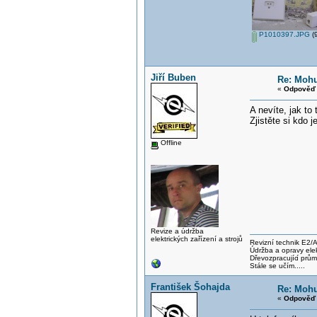
P1010397.JPG
(9
Jiří Buben
Re: Mohu
«
Odpověď 
A nevíte, jak t
Zjistěte si kdo 
Offline
Revize a údržba
elektrických zařízení a strojů
Revizní technik E2/
Údržba a opravy elek
Dřevozpracujíc
í prů
Stále se učím.....
František Šohajda
Re: Mohu
«
Odpověď 