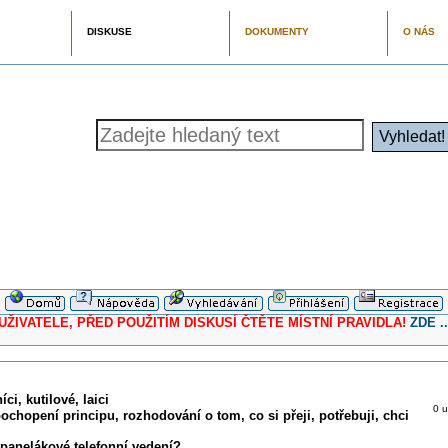
DISKUSE
DOKUMENTY
O NÁS
ELE, PŘED POUŽITÍM DISKUSÍ ČTĚTE MÍSTNÍ PRAVIDLA!
ZDE ..
ci, kutilové, laici
0 u
pochopení principu, rozhodování o tom, co si přeji, potřebuji, chci
panelákové telefonní vedení?