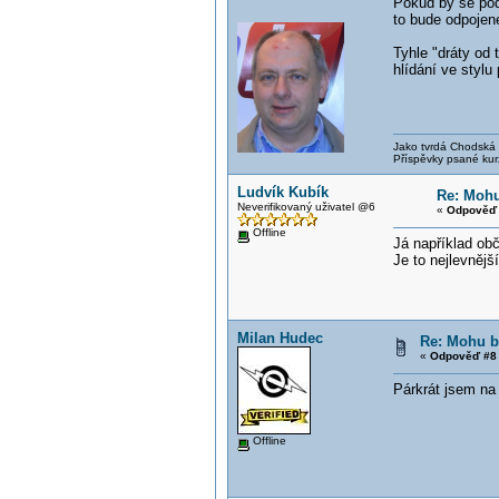
Pokud by se poda
to bude odpojené
Tyhle "dráty od 
hlídání ve stylu
Jako tvrdá Chodská p
Příspěvky psané kur
Ludvík Kubík
Re: Mohu
Neverifikovaný uživatel @6
«
Odpověď 
Offline
Já například obč
Je to nejlevnějš
Milan Hudec
Re: Mohu b
«
Odpověď #8 
Párkrát jsem na 
Offline