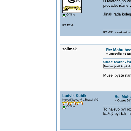
U telefonního ve
provádět různé v
Jinak rada kole
Offline
RT E2-A
RT -EZ - elektroinst
solimek
Re: Mohu bez
«
Odpověď #3 kd
Citace: Otakar Váv
Nevím, jestli když d
Musel byste nám
Ludvík Kubík
Re: Mohu
Neverifikovaný uživatel @6
«
Odpověď 
Offline
To nalevo byl ro
každý byt tak, a