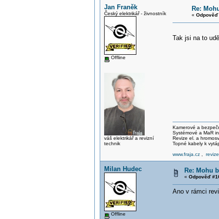
Jan Franěk
Re: Mohu
Český elektrikář - živnostník
«
Odpověď 
Tak jsi na to ud
Offline
Kamerové a bezpečno
Systémové a MaR ins
váš elektrikář a revizní
Revize el. a hromo
technik
Topné kabely k vytá
www.fraja.cz
,
reviz
Milan Hudec
Re: Mohu b
«
Odpověď #10
Ano v rámci revi
Offline