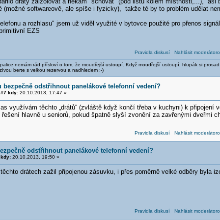
řilo dráty zaizolovat a někam "schovat" (pod lištu kolem místnosti,...), asi 
 (možné softwareově, ale spíše i fyzicky), takže té by to problém udělat ne
telefonu a rozhlasu" jsem už viděl využité v bytovce použité pro přenos signá
 primitivní EZS
Pravidla diskusí
Nahlásit moderátoro
alice nemám rád přísloví o tom, že moudřejší ustoupí. Když moudřejší ustoupí, hlupák si prosad
zívou berte s velkou rezervou a nadhledem :-)
 bezpečně odstřihnout panelákové telefonní vedení?
#7 kdy:
20.10.2013, 17:47 »
as využívám těchto „drátů“ (zvláště když končí třeba v kuchyni) k připojení 
í řešení hlavně u seniorů, pokud špatně slyší zvonění za zavřenými dveřmi c
Pravidla diskusí
Nahlásit moderátoro
ezpečně odstřihnout panelákové telefonní vedení?
kdy:
20.10.2013, 19:50 »
těchto drátech zažil připojenou zásuvku, i přes poměrně velké odběry byla iz
Pravidla diskusí
Nahlásit moderátoro