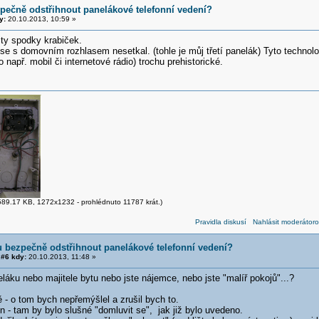
pečně odstřihnout panelákové telefonní vedení?
y:
20.10.2013, 10:59 »
 ty spodky krabiček.
se s domovním rozhlasem nesetkal. (tohle je můj třetí panelák) Tyto technol
např. mobil či internetové rádio) trochu prehistorické.
89.17 KB, 1272x1232 - prohlédnuto 11787 krát.)
Pravidla diskusí
Nahlásit moderátoro
 bezpečně odstřihnout panelákové telefonní vedení?
#6 kdy:
20.10.2013, 11:48 »
eláku nebo majitele bytu nebo jste nájemce, nebo jste "malíř pokojů"...?
 - o tom bych nepřemýšlel a zrušil bych to.
n - tam by bylo slušné "domluvit se", jak již bylo uvedeno.