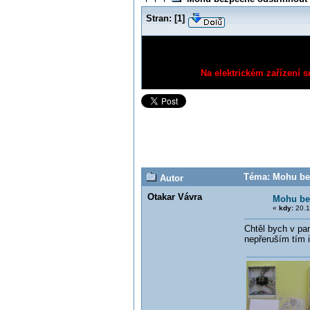
Stran:
[
1
]
Na elektrickém zařízení s
Téma: Mohu bez
Autor
Otakar Vávra
Mohu bez
«
kdy:
20.1
Chtěl bych v pan
nepřeruším tím i