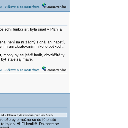
vi
Stěžovat si na moderátora
Zaznamenáno
slední funkčí síť byla snad v Plzni a
jena, není na ní žádný signál ani napětí,
jením ani zkratováním nikoho poškodit.
, mohly by se ještě hodit, obvzláště ty
být stále zajímavé.
vi
Stěžovat si na moderátora
Zaznamenáno
d v Plzni a byla zrušena před asi 5 léty.
rotože bylo možné se do této sítě
 to bylo v HI-FI kvalitě. Dokonce se