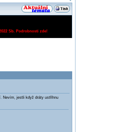
»
/2022 Sb.
Podrobnosti zde!
 Nevím, jestli když dráty ustřihnu