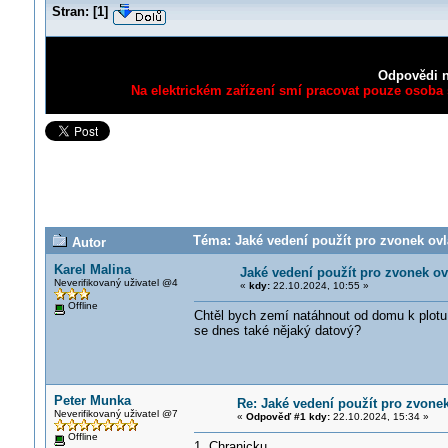
Stran:
[
1
]
Odpovědi n
Na elektrickém zařízení smí pracovat pouze osoba s
Téma: Jaké vedení použít pro zvonek ovl
Autor
Karel Malina
Jaké vedení použít pro zvonek o
Neverifikovaný uživatel @4
«
kdy:
22.10.2024, 10:55 »
Offline
Chtěl bych zemí natáhnout od domu k plotu
se dnes také nějaký datový?
Peter Munka
Re: Jaké vedení použít pro zvone
Neverifikovaný uživatel @7
«
Odpověď #1 kdy:
22.10.2024, 15:34 »
Offline
1. Chranicku