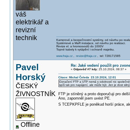
váš
elektrikář a
revizní
technik
Kamerové a bezpečnostní systémy, od návrhu po realiz
Systémové a MaR instalace, od návrhu po realizaci.
Revize el. a hromosvodů do 1000V
Topné kabely k vytápění i ochraně majetku.
www.fraja.cz
,
revize@fraja.cz
, tel: 728171585
Pavel
Re: Jaké vedení použít pro zvon
«
Odpověď #7 kdy:
25.10.2024, 08:37 »
Horský
Citace: Michal Čeleda 23.10.2024, 12:01
Označení FTP a UTP nemá s odolností nic společného
ČESKÝ
spíš tak pro napájení, ale může být. Jen je dost sil
ŽIVNOSTNÍK
FTP je stíněný a proto doporučuji pro del
Ano, zapomněl jsem uvést PE.
S TCEPKPFLE je poněkud horší práce, al
Offline