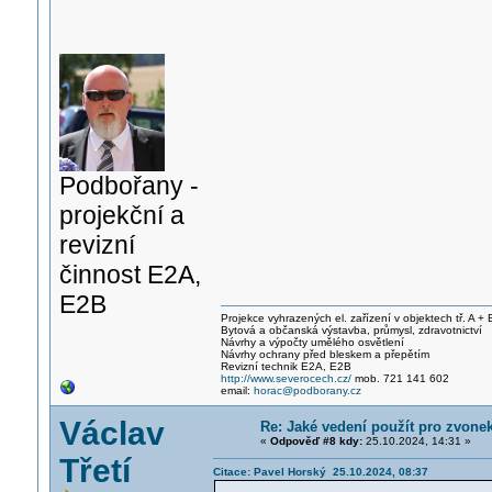
Podbořany -
projekční a
revizní
činnost E2A,
E2B
Projekce vyhrazených el. zařízení v objektech tř. A + 
Bytová a občanská výstavba, průmysl, zdravotnictví
Návrhy a výpočty umělého osvětlení
Návrhy ochrany před bleskem a přepětím
Revizní technik E2A, E2B
http://www.severocech.cz/
mob. 721 141 602
email:
horac@podborany.cz
Václav
Re: Jaké vedení použít pro zvone
«
Odpověď #8 kdy:
25.10.2024, 14:31 »
Třetí
Citace: Pavel Horský 25.10.2024, 08:37