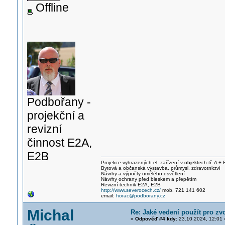
Offline
Podbořany -
projekční a
revizní
činnost E2A,
E2B
Projekce vyhrazených el. zařízení v objektech tř. A + 
Bytová a občanská výstavba, průmysl, zdravotnictví
Návrhy a výpočty umělého osvětlení
Návrhy ochrany před bleskem a přepětím
Revizní technik E2A, E2B
http://www.severocech.cz/
mob. 721 141 602
email:
horac@podborany.cz
Michal
Re: Jaké vedení použít pro zv
«
Odpověď #4 kdy:
23.10.2024, 12:01 