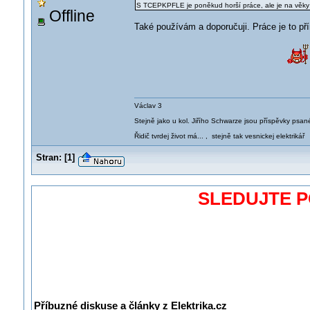
S TCEPKPFLE je poněkud horší práce, ale je na věk
Offline
Také používám a doporučuji. Práce je to p
Václav 3
Stejně jako u kol. Jiřího Schwarze jsou příspěvky psané
Řidič tvrdej život má... , stejně tak vesnickej elektrikář
Stran:
[
1
]
SLEDUJTE 
Příbuzné diskuse a články z Elektrika.cz