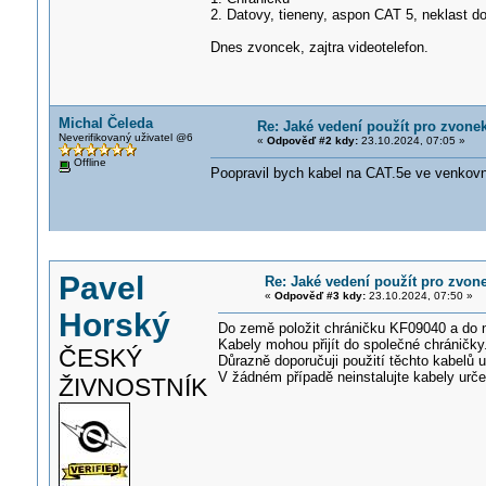
2. Datovy, tieneny, aspon CAT 5, neklast d
Dnes zvoncek, zajtra videotelefon.
Michal Čeleda
Re: Jaké vedení použít pro zvone
Neverifikovaný uživatel @6
«
Odpověď #2 kdy:
23.10.2024, 07:05 »
Offline
Poopravil bych kabel na CAT.5e ve venkovní
Pavel
Re: Jaké vedení použít pro zvon
«
Odpověď #3 kdy:
23.10.2024, 07:50 »
Horský
Do země položit chráničku KF09040 a do 
Kabely mohou přijít do společné chráničky
ČESKÝ
Důrazně doporučuji použití těchto kabelů 
V žádném případě neinstalujte kabely urč
ŽIVNOSTNÍK