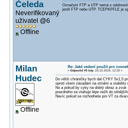
Čeleda
Označení FTP a UTP nemá s odolností ni
jestli FTP nebo UTP. TCEPKPFLE je spí
Neverifikovaný
uživatel @6
Offline
Milan
Re: Jaké vedení použít pro zvone
«
Odpověď #5 kdy:
23.10.2024, 12:20 »
Hudec
Do větší chráničky bych dal CYKY 5x1,5 pro
oproti všem zásadám na stínění a stabilitu s
No a pokud by cyky na dobrý obraz a zvuk n
prazdného se vtahuje lépe nežli do silnější
Navíc pokud se rozhodnete pro VT za dvace
Offline