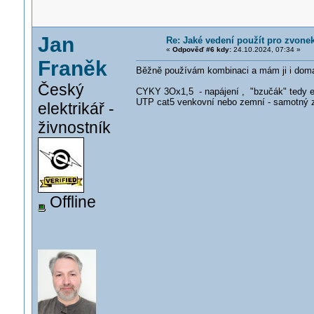
Jan
Re: Jaké vedení použít pro zvone
«
Odpověď #6 kdy:
24.10.2024, 07:34 »
Franěk
Běžně používám kombinaci a mám ji i dom
Český
CYKY 3Ox1,5 - napájení , "bzučák" tedy e
UTP cat5 venkovní nebo zemní - samotný zv
elektrikář -
živnostník
Offline