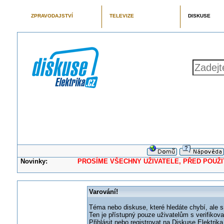
ZPRAVODAJSTVÍ
TELEVIZE
DISKUSE
Novinky:
PROSÍME VŠECHNY UŽIVATELE, PŘED POUŽITÍM 
Varování!
Téma nebo diskuse, které hledáte chybí, ale s
Ten je přístupný pouze uživatelům s verifikov
Přihlásit nebo registrovat na Diskuse Elektri