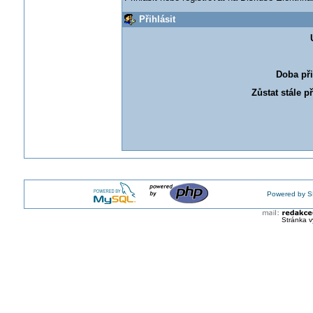
Přihlásit
Doba při
Zůstat stále p
Powered by S
Stránka v