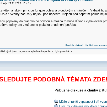
po nahození poudového chrániče nejdou tři zásuvky v obvodu?
1 kdy:
22.11.2025, 15:42 »
e víte na jakém principu funguje ochrana proudovým chráničem. Vybaví ho pr
suvka? Svorky zásuvky nejsou pod napětím. Nejsou pod napětím pokud nejso
ejsou připojeny do pracovního obvodu a možná to bude důvod i vybavování pr
a čtvrthodiny pro zkušeného praktika snad není potřeba.
Pravidla diskusí
Nahlásit moderátoro
šel, zjistil jsem, že jsem se spletl ale kupodivu to bylo pravdivé :-)
SLEDUJTE PODOBNÁ TÉMATA ZDE
Příbuzné diskuse a články z Kuti
Může chránič vypadnout i při vyp
Proč mi vybavuje proudový chráni