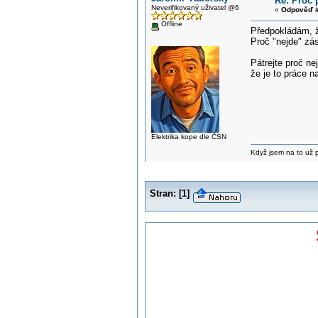
Re: Proč 
Neverifikovaný uživatel @6
«
Odpověď #
Offline
Předpokládám, ž
Proč "nejde" zá
Pátrejte proč n
že je to práce n
Elektrika kope dle ČSN
Když jsem na to už při
Stran:
[
1
]