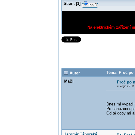
Stran:
[
1
]
Na elektrickém zařízení s
Téma: Proč po 
Autor
MaBi
Proč po n
«
kdy:
22.11
Dnes mi vypadl v
Po nahozeni spa
Od té doby mi a
Jaromír Táborský