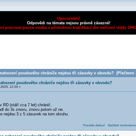
Upozornění!
Odpovědi na témata nejsou právně závazné!
mí pracovat pouze osoba s příslušnou kvalifikací dle nařízení vlády 194
nahození poudového chrániče nejdou tři zásuvky v obvodu? (Přečteno 1
ahození poudového chrániče nejdou tři zásuvky v obvodu?
.2025, 12:24 »
 RD (stáří cca 7 let) chránič.
dl do 3s znovu, znovu potom už ne.
le nejdou 3 z 5 zásuvek na tom okruhu.
Pravidla diskusí
Nahlásit moderátoro