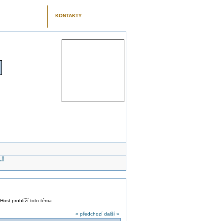
KONTAKTY
.!
 Host prohlíží toto téma.
« předchozí
další »