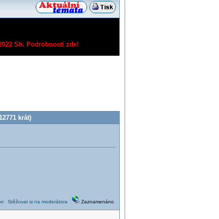
/2022 Sb.
Podrobnosti zde!
2771 krát)
vi
Stěžovat si na moderátora
Zaznamenáno