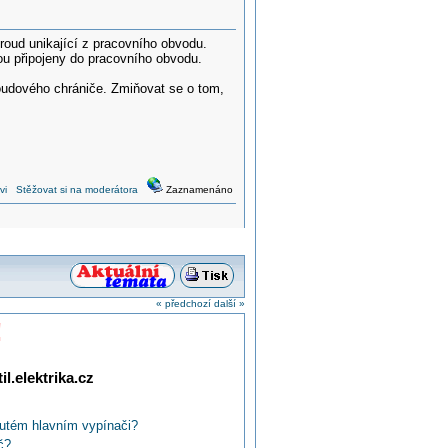
oud unikající z pracovního obvodu.
u připojeny do pracovního obvodu.
oudového chrániče. Zmiňovat se o tom,
vi
Stěžovat si na moderátora
Zaznamenáno
« předchozí
další »
!
l.elektrika.cz
nutém hlavním vypínači?
č?