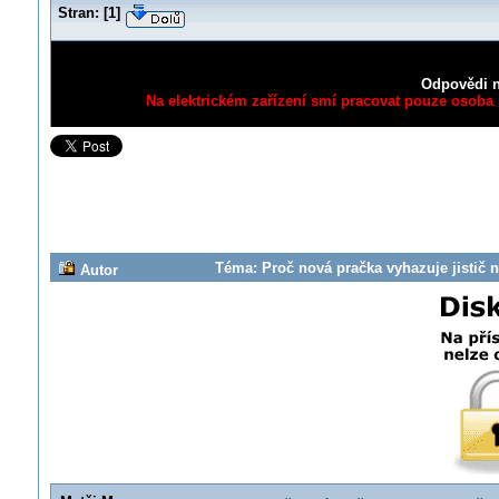
Stran:
[
1
]
Odpovědi n
Na elektrickém zařízení smí pracovat pouze osoba s
Téma: Proč nová pračka vyhazuje jistič 
Autor