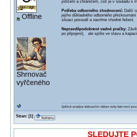
jističem a chráničem, což je v souladu s
Potřeba odborného zhodnocení:
Další r
Offline
jejího důkladného odborného přezkoumání 
situaci posoudí a navrhne vhodné řešení.
Nepravděpodobn
ost vadné pračky:
Závěr
po připojení), ale spíše ve stavu a kapacit
Shrnovač
vyřčeného
Zpětná analýza diskusních vláken tedy fakt není pro
Stran:
[
1
]
SLEDUJTE 