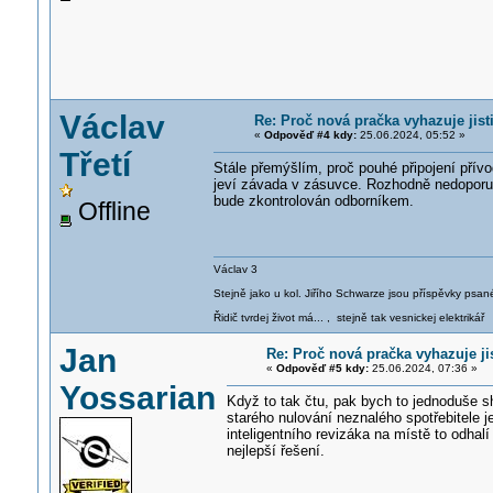
Václav
Re: Proč nová pračka vyhazuje jis
«
Odpověď #4 kdy:
25.06.2024, 05:52 »
Třetí
Stále přemýšlím, proč pouhé připojení přív
jeví závada v zásuvce. Rozhodně nedoporuču
bude zkontrolován odborníkem.
Offline
Václav 3
Stejně jako u kol. Jiřího Schwarze jsou příspěvky psané
Řidič tvrdej život má... , stejně tak vesnickej elektrikář
Jan
Re: Proč nová pračka vyhazuje j
«
Odpověď #5 kdy:
25.06.2024, 07:36 »
Yossarian
Když to tak čtu, pak bych to jednoduše sh
starého nulování neznalého spotřebitele j
inteligentního revizáka na místě to odhalí
nejlepší řešení.