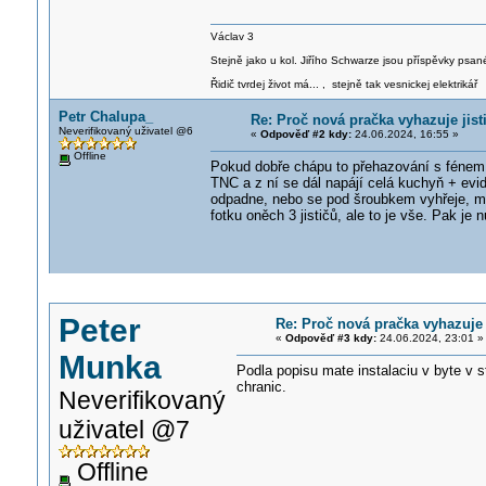
Václav 3
Stejně jako u kol. Jiřího Schwarze jsou příspěvky psané
Řidič tvrdej život má... , stejně tak vesnickej elektrikář
Petr Chalupa_
Re: Proč nová pračka vyhazuje jis
Neverifikovaný uživatel @6
«
Odpověď #2 kdy:
24.06.2024, 16:55 »
Offline
Pokud dobře chápu to přehazování s fénem, 
TNC a z ní se dál napájí celá kuchyň + evi
odpadne, nebo se pod šroubkem vyhřeje, mů
fotku oněch 3 jističů, ale to je vše. Pak je 
Peter
Re: Proč nová pračka vyhazuje 
«
Odpověď #3 kdy:
24.06.2024, 23:01 »
Munka
Podla popisu mate instalaciu v byte v 
chranic.
Neverifikovaný
uživatel @7
Offline