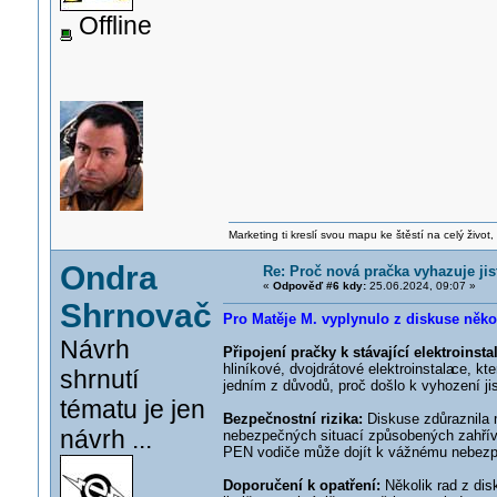
Offline
Marketing ti kreslí svou mapu ke štěstí na celý život,
Ondra
Re: Proč nová pračka vyhazuje ji
«
Odpověď #6 kdy:
25.06.2024, 09:07 »
Shrnovač
Pro Matěje M. vyplynulo z diskuse něko
Návrh
Připojení pračky k stávající elektroinsta
hliníkové, dvojdrátové elektroinstala
ce, kt
shrnutí
jedním z důvodů, proč došlo k vyhození jis
tématu je jen
Bezpečnostní rizika:
Diskuse zdůraznila 
návrh ...
nebezpečných situací způsobených zahřívá
PEN vodiče může dojít k vážnému nebezp
Doporučení k opatření:
Několik rad z di