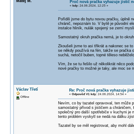
Matěj M.
Proč nová pračka vyhazuje jistič 
«
kdy:
24.06.2024, 12:25 »
Pořídili jsme do bytu novou pračku, úplně no
chránič, nepoznám to. V bytě je původní ele
instalce hliník, nulák spojený se zemí mysl
Samostatný okruh pračka nemá, je to okruh
Zkoušeli jsme to asi třikrát a nakonec se to
se někdy používá na fén, takže se pračka obč
suchá, netočil buben, topné těleso neběželo
Vím, že se tu řešilo už několikrát něco pod
nové pračky to možné je taky, ale moc se m
Václav Třetí
Re: Proč nová pračka vyhazuje jis
«
Odpověď #1 kdy:
24.06.2024, 14:54 »
Offline
Nevím, co by tazatel opravoval, ten může p
samostatný přívod s jističem a chráničem, 
společný pro další spotřebiče v kuchyni je
tento problém vyskytl se nedá na dálku zjis
Tazatel by se měl registrovat, aby mohl dál