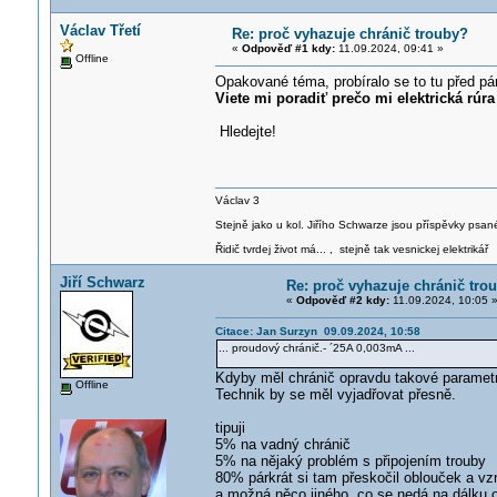
Václav Třetí
Re: proč vyhazuje chránič trouby?
«
Odpověď #1 kdy:
11.09.2024, 09:41 »
Offline
Opakované téma, probíralo se to tu před pá
Viete mi poradiť prečo mi elektrická rúr
Hledejte!
Václav 3
Stejně jako u kol. Jiřího Schwarze jsou příspěvky psané
Řidič tvrdej život má... , stejně tak vesnickej elektrikář
Jiří Schwarz
Re: proč vyhazuje chránič tro
«
Odpověď #2 kdy:
11.09.2024, 10:05 
Citace: Jan Surzyn 09.09.2024, 10:58
... proudový chránič.- ´25A 0,003mA ...
Kdyby měl chránič opravdu takové parametry
Offline
Technik by se měl vyjadřovat přesně.
tipuji
5% na vadný chránič
5% na nějaký problém s připojením trouby
80% párkrát si tam přeskočil oblouček a vzn
a možná něco jiného, co se nedá na dálku 