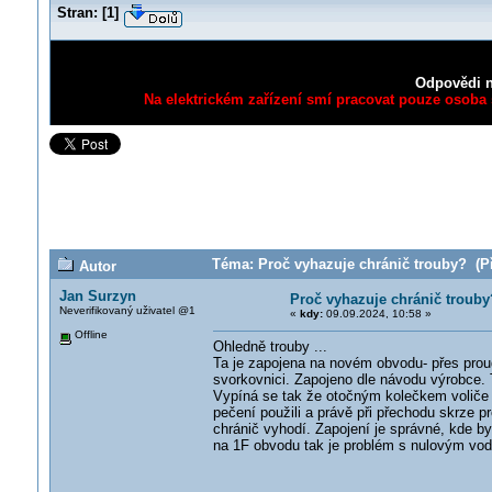
Stran:
[
1
]
Odpovědi n
Na elektrickém zařízení smí pracovat pouze osoba s
Téma: Proč vyhazuje chránič trouby? (Př
Autor
Jan Surzyn
Proč vyhazuje chránič trouby
Neverifikovaný uživatel @1
«
kdy:
09.09.2024, 10:58 »
Offline
Ohledně trouby ...
Ta je zapojena na novém obvodu- přes prou
svorkovnici. Zapojeno dle návodu výrobce.
Vypíná se tak že otočným kolečkem voliče
pečení použili a právě při přechodu skrze 
chránič vyhodí. Zapojení je správné, kde b
na 1F obvodu tak je problém s nulovým vodi