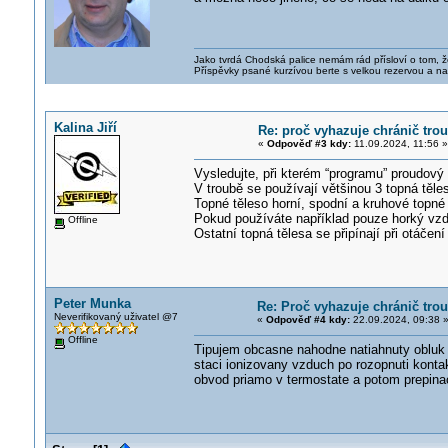
Jako tvrdá Chodská palice nemám rád přísloví o tom, ž
Příspěvky psané kurzívou berte s velkou rezervou a na
Kalina Jiří
Re: proč vyhazuje chránič tro
«
Odpověď #3 kdy:
11.09.2024, 11:56 »
Vysledujte, při kterém “programu” proudový
V troubě se používají většinou 3 topná těl
Topné těleso horní, spodní a kruhové topné
Pokud používáte například pouze horký vzdu
Offline
Ostatní topná tělesa se připínají při otáče
Peter Munka
Re: Proč vyhazuje chránič tro
Neverifikovaný uživatel @7
«
Odpověď #4 kdy:
22.09.2024, 09:38 
Offline
Tipujem obcasne nahodne natiahnuty obluk 
staci ionizovany vzduch po rozopnuti kontak
obvod priamo v termostate a potom prepinac