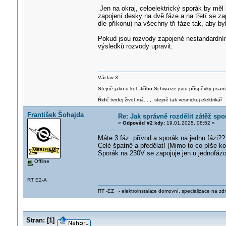
Jen na okraj, celoelektrický sporák by měl
zapojení desky na dvě fáze a na třetí se za
dle příkonu) na všechny tři fáze tak, aby b
Pokud jsou rozvody zapojené nestandardním 
výsledků rozvody upravit.
Václav 3
Stejně jako u kol. Jiřího Schwarze jsou příspěvky psané
Řidič tvrdej život má... , stejně tak vesnickej elektrikář
František Šohajda
Re: Jak správně rozdělit zátěž sp
«
Odpověď #2 kdy:
19.01.2025, 08:52 »
Máte 3 fáz. přívod a sporák na jednu fázi??
Celé špatně a předělat! (Mimo to co píše kol
Sporák na 230V se zapojuje jen u jednofázo
Offline
RT E2-A
RT -EZ - elektroinstala
ce domovní, specializace na zdra
Stran:
[
1
]