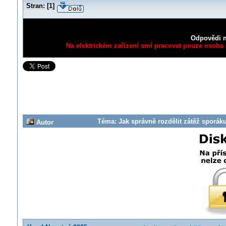
Stran:
[
1
]
Odpovědi n
Na elektrickém zařízení smí pracovat pouze osoba s
Téma: Jak správně rozdělit zátěž sporák
Autor