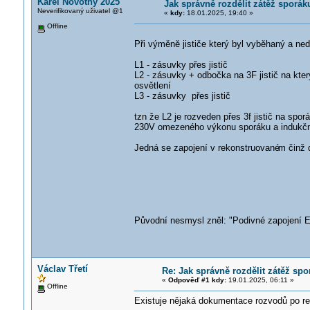
Karel Novotný 2025
Jak správně rozdělit zátěž sporá
Neverifikovaný uživatel @1
«
kdy:
18.01.2025, 19:40 »
Offline
Při výměně jističe který byl vyběhaný a ne
L1 - zásuvky přes jistič
L2 - zásuvky + odbočka na 3F jistič na kter
osvětlení
L3 - zásuvky přes jistič
tzn že L2 je rozveden přes 3f jistič na spor
230V omezeného výkonu sporáku a indukčn
Jedná se zapojení v rekonstruované
m činž 
Původní nesmysl zněl: "Podivné zapojení E
Václav Třetí
Re: Jak správně rozdělit zátěž sp
«
Odpověď #1 kdy:
19.01.2025, 06:11 »
Offline
Existuje nějaká dokumentace rozvodů po reko