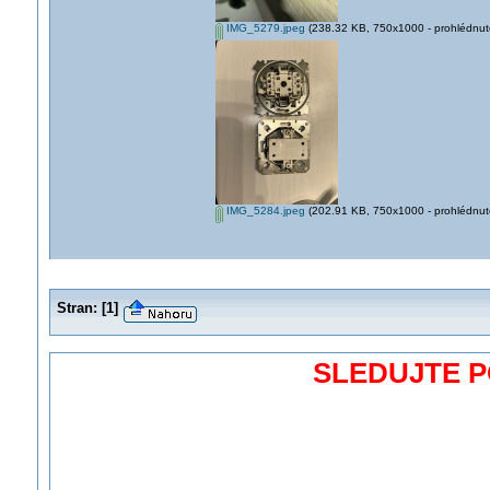
IMG_5279.jpeg
(238.32 KB, 750x1000 - prohlédnuto
IMG_5284.jpeg
(202.91 KB, 750x1000 - prohlédnuto
Stran:
[
1
]
SLEDUJTE 