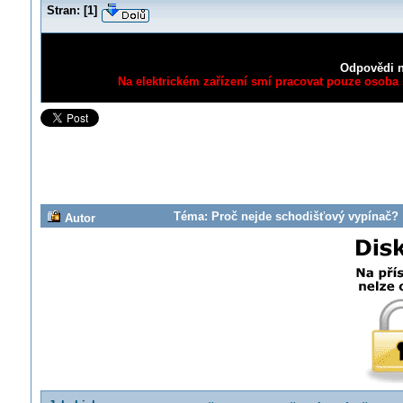
Stran:
[
1
]
Odpovědi n
Na elektrickém zařízení smí pracovat pouze osoba s
Téma: Proč nejde schodišťový vypínač? 
Autor