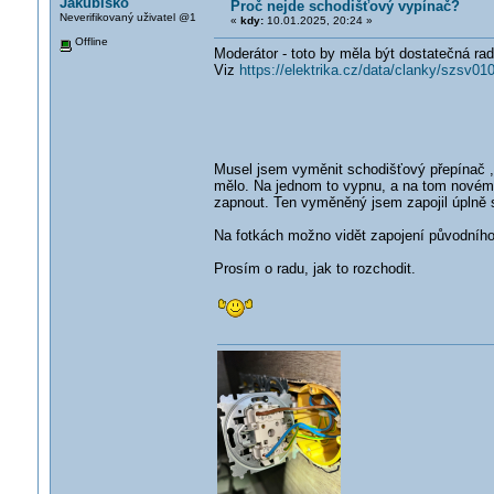
Jakubisko
Proč nejde schodišťový vypínač?
Neverifikovaný uživatel @1
«
kdy:
10.01.2025, 20:24 »
Offline
Moderátor - toto by měla být dostatečná rad
Viz
https://elektrika.cz/data/clanky/szsv01
Musel jsem vyměnit schodišťový přepínač 
mělo. Na jednom to vypnu, a na tom novém
zapnout. Ten vyměněný jsem zapojil úplně s
Na fotkách možno vidět zapojení původního 
Prosím o radu, jak to rozchodit.