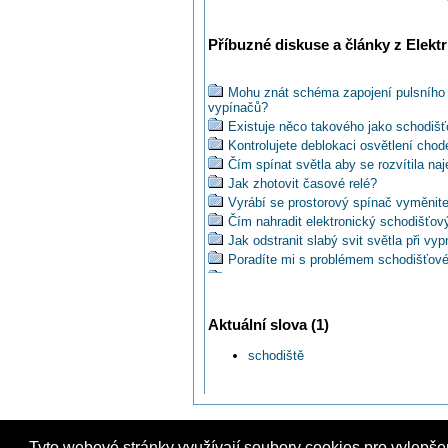
Příbuzné diskuse a články z Elektr
Mohu znát schéma zapojení pulsního 
vypínačů?
Existuje něco takového jako schodiš
Kontrolujete deblokaci osvětlení chod
Čím spínat světla aby se rozvítila naj
Jak zhotovit časové relé?
Vyrábí se prostorový spínač vyměnite
Čím nahradit elektronický schodišťo
Jak odstranit slabý svit světla při v
Poradíte mi s problémem schodišťov
Existuje dvojitý vypínač č.7 (do jedné
Je pravda, že musí dle nové EN schodi
Existuje radiovy vypinac schodistak?
Aktuální slova (1)
Řešíte raději zapojení schodišťáku 
Je možné nahradit jeden vypínačů ov
schodiště
Jak nahradit jeden střídavý spínač (č
Jak nahradit schodišťový automat č
Musí se v byt.domě použít pro spínání
signálkou?
Co zhasíná světla na chodbě ?
Tyto webové stránky využívají soubory cookies pro vylepše