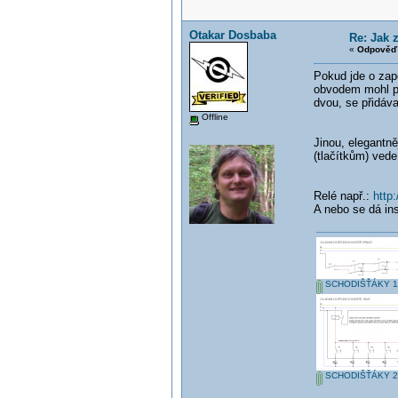
Otakar Dosbaba
Re: Jak 
«
Odpověď 
Pokud jde o zap
obvodem mohl pr
dvou, se přidáva
Offline
Jinou, elegantně
(tlačítkům) vede
Relé např.:
http
A nebo se dá ins
SCHODIŠŤÁKY 1
SCHODIŠŤÁKY 2