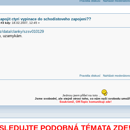
Pravidla diskusí
Nahlásit moderátoro
zapojit ctyri vypinace do schodistoveho zapojeni??
#3 kdy:
18.02.2007, 12:45 »
.cz/data/clanky/szsv010129
o, uzamykám.
Pravidla diskusí
Nahlásit moderátoro
Jednou jsem přišel na toto ...
Jsme svobodní, ale stejně otroci toho, co nám naši svobodu umožň
Soukromě, Off-Topic komunikuji zde!
SLEDUJTE PODOBNÁ TÉMATA ZDE