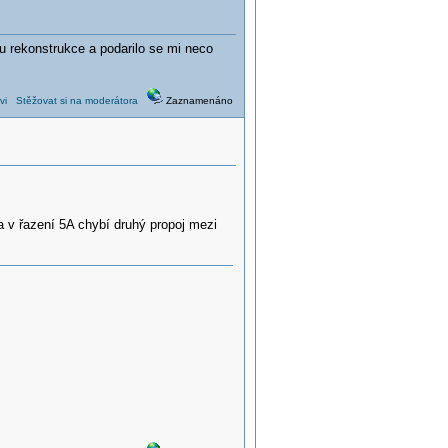
u rekonstrukce a podarilo se mi neco
vi
Stěžovat si na moderátora
Zaznamenáno
 v řazení 5A chybí druhý propoj mezi