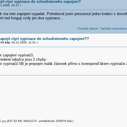
jit ctyri vypinace do schodistoveho zapojeni?
1.2006, 22:27 »
k ma toto zapojeni vypadat. Potreboval jsem presunout jednu krabici z duvod
 mi ted funguji vzdy jen dva vypinace...
Pravidla diskusí
Nahlásit moderátoro
zapojit ctyri vypinace do schodistoveho zapojeni??
#1 kdy:
04.11.2006, 11:31 »
í zapojení vypínačů.
vedené tabulce jsou 2 chyby:
ní vypínačů 5B je propojen nulák žárovek přímo s korespondˇákem vypínače a
ů.jpg
(437.52 KB, 640x1174 - prohlédnuto 105976 krát.)