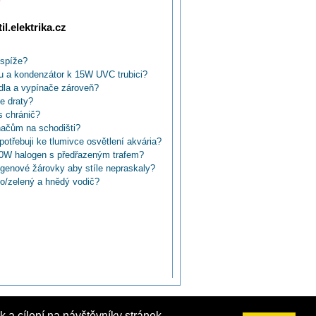
l.elektrika.cz
 spíže?
u a kondenzátor k 15W UVC trubici?
dla a vypínače zároveň?
de draty?
s chránič?
načům na schodišti?
otřebuji ke tlumivce osvětlení akvária?
20W halogen s předřazeným trafem?
logenové žárovky aby stíle nepraskaly?
to/zelený a hnědý vodič?
 spínače pro chodbu za pohybová čidla?
domě (chodby, garáž) časové vypínače
 když ve zdi mám jen dva?
ohybu?
těnným světlem?
ypínače?
TN-C?
dišti v paneláku ?
nědý a zelenožlutý?
 a cílení na návštěvníky stránek.