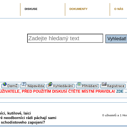
DISKUSE
DOKUMENTY
O NÁS
ELE, PŘED POUŽITÍM DISKUSÍ ČTĚTE MÍSTNÍ PRAVIDLA!
ZDE ..
ci, kutilové, laici
0 uživatelů a 1 Hos
ré neodborníci rádi páchají sami
o schodistoveho zapojeni?