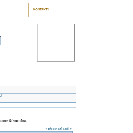
KONTAKTY
.!
t prohlíží toto téma.
« předchozí
další »