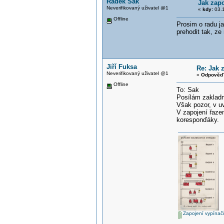
Radek Sak
Jak zapo
Neverifikovaný uživatel @1
«
kdy:
03.1
Offline
Prosim o radu ja
prehodit tak, ze
Jiří Fuksa
Re: Jak 
Neverifikovaný uživatel @1
«
Odpověď 
Offline
To: Sak
Posílám zakladn
Však pozor, v u
V zapojení řaze
koresponďáky.
Zapojení vypínač