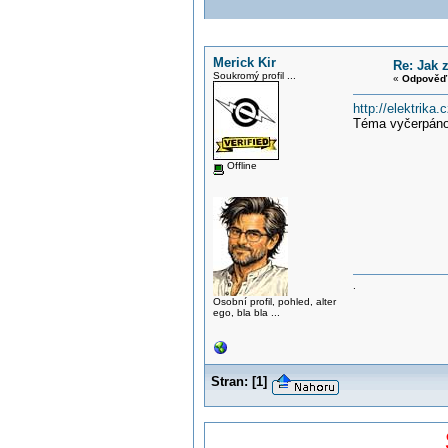
Merick Kir
Re: Jak 
Soukromý profil ...
«
Odpověď 
http://elektrika
Téma vyčerpán
Offline
.
Osobní profil, pohled, alter
ego, bla bla ...
Stran:
[
1
]