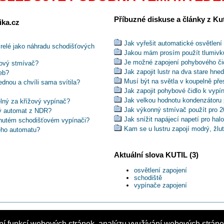
Příbuzné diskuse a články z Kuti
ika.cz
Jak vyřešit automatické osvětlení
relé jako náhradu schodišťových
Jakou mám prosím použít tlumivk
Je možné zapojení pohybového či
ťový stmívač?
Jak zapojit lustr na dva stare hne
eb?
Musí být na světla v koupelně pře
ednou a chvíli sama svítila?
Jak zapojit pohybové čidlo k vypí
Jak velkou hodnotu kondenzátoru p
lný za křížový vypínač?
Jak výkonný stmívač použít pro 
vý automat z NDR?
Jak snížit napájecí napetí pro ha
ypnutém schodišťovém vypínači?
Kam se u lustru zapojí modrý, žlu
ého automatu?
Kdo poradí jak zaměnit 2 střídavé
 krabice)?
Je vhodné nahrazovat v obytném 
šťové osvětlení svítit i přes den?
Aktuální slova KUTIL (3)
PIR čidly ?
Jak připojím světlo s třemi dráty,
pomocí 3Ax1,5 nebo 5Cx1,5?
osvětlení zapojení
Jak zapojit spínač se senzorem p
ládání světla schodiště pohybovkou?
schodiště
Jak zapojit pohybové čidlo s nás
vypínače zapojení
.6) klávesnicí a ovládat okruh kódem?
Jak zapojím dva okruhy na dva v
asovačem?
Jak správně zapojit světlo v síti 
 osvětlení tlačítko s orientační
Jak zapojit pohybová čidla na scho
Jak zapojit lustr s vodiči černý,h
ní funkcí webových stránek, analýzu využívání webových stránek