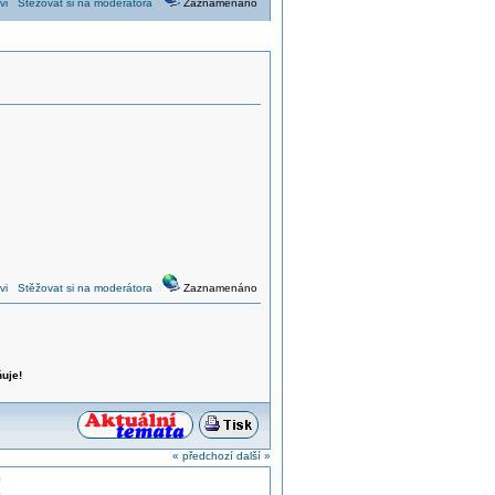
vi
Stěžovat si na moderátora
Zaznamenáno
vi
Stěžovat si na moderátora
Zaznamenáno
uje!
« předchozí
další »
!