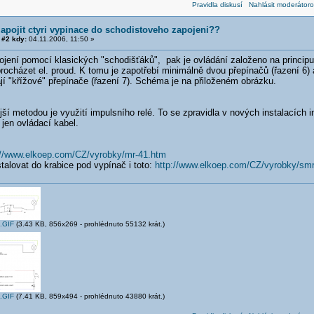
Pravidla diskusí
Nahlásit moderátoro
zapojit ctyri vypinace do schodistoveho zapojeni??
#2 kdy:
04.11.2006, 11:50 »
ojení pomocí klasických "schodišťáků", pak je ovládání založeno na principu
ocházet el. proud. K tomu je zapotřebí minimálně dvou přepínačů (řazení 6) 
jí "křížové" přepínače (řazení 7). Schéma je na přiloženém obrázku.
jší metodou je využití impulsního relé. To se zpravidla v nových instalacích
 jen ovládací kabel.
://www.elkoep.com/CZ/vyrobky/mr-41.htm
talovat do krabice pod vypínač i toto:
http://www.elkoep.com/CZ/vyrobky/smr
.GIF
(3.43 KB, 856x269 - prohlédnuto 55132 krát.)
.GIF
(7.41 KB, 859x494 - prohlédnuto 43880 krát.)