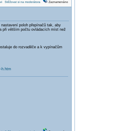
vi
Stěžovat si na moderátora
Zaznamenáno
 nastavení poloh přepínačů tak, aby
a při větším počtu ovládacích míst než
 instaluje do rozvaděče a k vypínačům
-h.htm