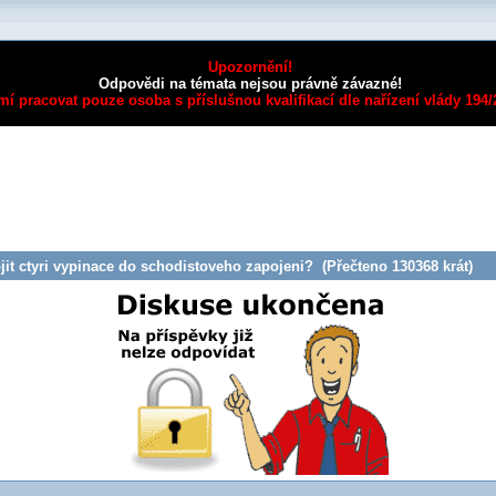
Upozornění!
Odpovědi na témata nejsou právně závazné!
mí pracovat pouze osoba s příslušnou kvalifikací dle nařízení vlády 194
it ctyri vypinace do schodistoveho zapojeni? (Přečteno 130368 krát)