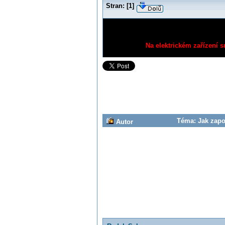
Stran:
[
1
]
Na elektrickém zařízení s
Téma: Jak zapoj
Autor