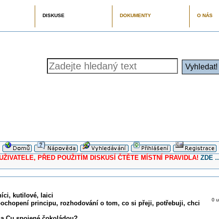
DISKUSE
DOKUMENTY
O NÁS
ELE, PŘED POUŽITÍM DISKUSÍ ČTĚTE MÍSTNÍ PRAVIDLA!
ZDE ..
ci, kutilové, laici
0 u
pochopení principu, rozhodování o tom, co si přeji, potřebuji, chci
l a Cu spojené čokoládou?