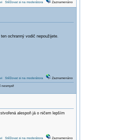
vi
Stěžovat si na moderátora
Zaznamenáno
 ten ochranný vodič nepoužijete.
vi
Stěžovat si na moderátora
Zaznamenáno
í nesmysl!
 stvořená alespoň já o ničem lepším
vi
Stěžovat si na moderátora
Zaznamenáno