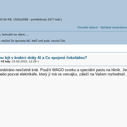
3.94 KB, 1520x2688 - prohlédnuto 2477 krát.)
Pravidla diskusí
Nahlásit moderátoro
o, bohužel ne všem.....
 možné že spousta lidí, kteří umí psát, neumí číst.
u být v krabici dráty Al a Cu spojené čokoládou?
#3 kdy:
15.04.2015, 12:29 »
probíráno nesčetně krát. Použít WAGO svorku a speciální pastu na hliník. Jes
ebo pozvat elektrikáře, který jí má ve vercajku, záleží na Vašem rozhodnutí.