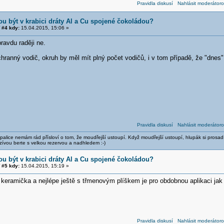
Pravidla diskusí
Nahlásit moderátoro
u být v krabici dráty Al a Cu spojené čokoládou?
#4 kdy:
15.04.2015, 15:06 »
ravdu raději ne.
hranný vodič, okruh by měl mít plný počet vodičů, i v tom případě, že "dnes"
Pravidla diskusí
Nahlásit moderátoro
alice nemám rád přísloví o tom, že moudřejší ustoupí. Když moudřejší ustoupí, hlupák si prosad
zívou berte s velkou rezervou a nadhledem :-)
u být v krabici dráty Al a Cu spojené čokoládou?
#5 kdy:
15.04.2015, 15:19 »
 keramička a nejlépe ještě s třmenovým plíškem je pro obdobnou aplikaci jak
Pravidla diskusí
Nahlásit moderátoro