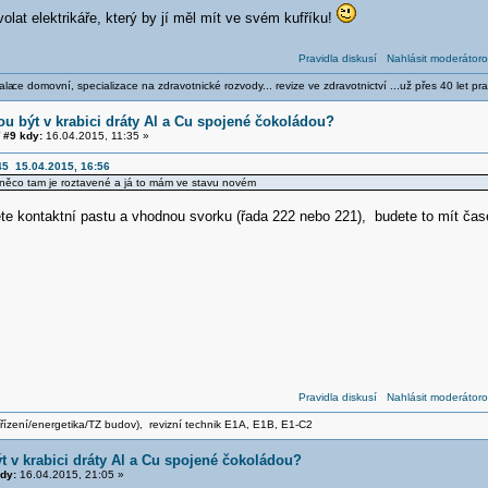
lat elektrikáře, který by jí měl mít ve svém kufříku!
Pravidla diskusí
Nahlásit moderátoro
ala
ce domovní, specializace na zdravotnické rozvody... revize ve zdravotnictví ...už přes 40 let pra
u být v krabici dráty Al a Cu spojené čokoládou?
#9 kdy:
16.04.2015, 11:35 »
5 15.04.2015, 16:56
 něco tam je roztavené a já to mám ve stavu novém
te kontaktní pastu a vhodnou svorku (řada 222 nebo 221), budete to mít ča
Pravidla diskusí
Nahlásit moderátoro
zařízení/energetika/TZ budov), revizní technik E1A, E1B, E1-C2
 v krabici dráty Al a Cu spojené čokoládou?
dy:
16.04.2015, 21:05 »