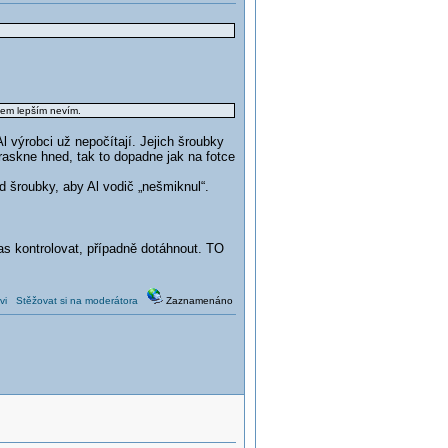
ičem lepším nevím.
 výrobci už nepočítají. Jejich šroubky
praskne hned, tak to dopadne jak na fotce
d šroubky, aby Al vodič „nešmiknul“.
as kontrolovat, případně dotáhnout. TO
vi
Stěžovat si na moderátora
Zaznamenáno