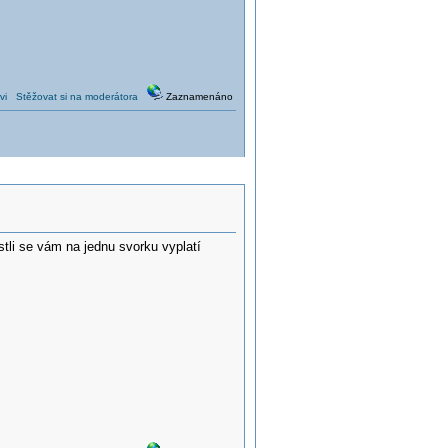
vi
Stěžovat si na moderátora
Zaznamenáno
tli se vám na jednu svorku vyplatí