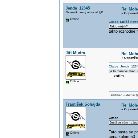
Jenda_12345
Re: Moho
Neverifikovaný uživatel @1
«
Odpověď 
Offline
Citace: Lukáš Rotr
Takto nějak?
takto rozhodně 
Jiří Mudra
Re: Moho
«
Odpověď 
Citace: Jenda_1234
já to mám ve stavu
... zatím
Offline
Elektrikář - údržbář 
František Šohajda
Re: Moho
«
Odpověď 
Citace
Jestli se vám na je
Tato pasta se pr
Offline
cena kolem 50.-K