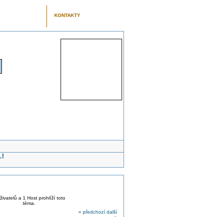
KONTAKTY
.!
živatelů a 1 Host prohlíží toto
téma.
« předchozí
další