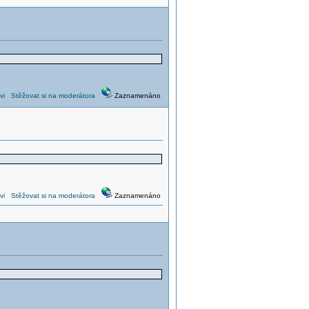
vi
Stěžovat si na moderátora
Zaznamenáno
vi
Stěžovat si na moderátora
Zaznamenáno