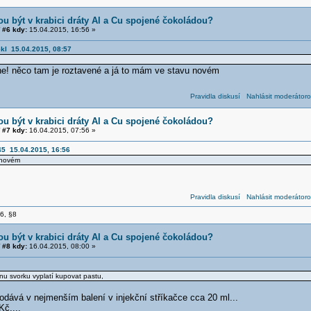
u být v krabici dráty Al a Cu spojené čokoládou?
#6 kdy:
15.04.2015, 16:56 »
ekl 15.04.2015, 08:57
ne! něco tam je roztavené a já to mám ve stavu novém
Pravidla diskusí
Nahlásit moderátoro
u být v krabici dráty Al a Cu spojené čokoládou?
#7 kdy:
16.04.2015, 07:56 »
5 15.04.2015, 16:56
 novém
Pravidla diskusí
Nahlásit moderátoro
§6, §8
u být v krabici dráty Al a Cu spojené čokoládou?
#8 kdy:
16.04.2015, 08:00 »
dnu svorku vyplatí kupovat pastu,
odává v nejmenším balení v injekční stříkačce cca 20 ml...
č....