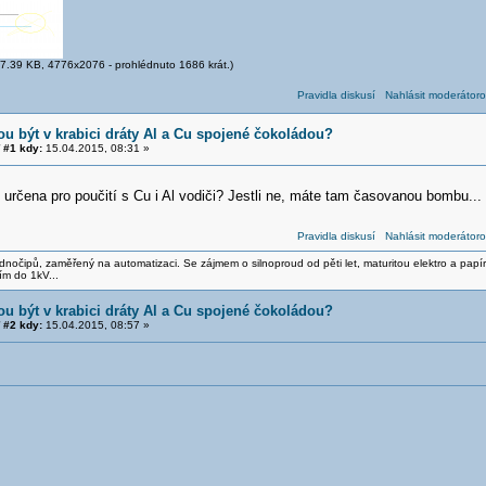
7.39 KB, 4776x2076 - prohlédnuto 1686 krát.)
Pravidla diskusí
Nahlásit moderátoro
u být v krabici dráty Al a Cu spojené čokoládou?
#1 kdy:
15.04.2015, 08:31 »
 určena pro poučití s Cu i Al vodiči? Jestli ne, máte tam časovanou bombu...
Pravidla diskusí
Nahlásit moderátoro
nočipů, zaměřený na automatizaci. Se zájmem o silnoproud od pěti let, maturitou elektro a papír
ím do 1kV...
u být v krabici dráty Al a Cu spojené čokoládou?
#2 kdy:
15.04.2015, 08:57 »