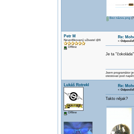
Bez názvu.png
(7
Petr M
Re: Moho
Neverifikovaný uživatel @6
«
Odpověď 
Offline
Je ta "čokoláda"
Jsem programátor jed
otestovat pod napět
Lukáš Rotrekl
Re: Moho
«
Odpověď 
Takto nějak?
Offline