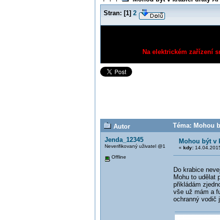
Stran:
[
1
]
2
Na elektrickém zařízení s
Téma: Mohou bý
Autor
Jenda_12345
Mohou být v k
Neverifikovaný uživatel @1
«
kdy:
14.04.2015
Offline
Do krabice nevej
Mohu to udělat 
přikládám zjedn
vše už mám a fu
ochranný vodič j