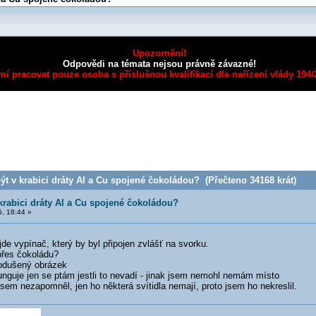
Upozornění!
Odpovědi na témata nejsou právně závazné!
mí pracovat pouze osoba s příslušnou kvalifikací dle nařízení vlády 194
t v krabici dráty Al a Cu spojené čokoládou? (Přečteno 34168 krát)
rabici dráty Al a Cu spojené čokoládou?
, 18:44 »
de vypínač, který by byl připojen zvlášť na svorku.
přes čokoládu?
odušený obrázek
nguje jen se ptám jestli to nevadí - jinak jsem nemohl nemám místo
sem nezapomněl, jen ho některá svítidla nemají, proto jsem ho nekreslil.