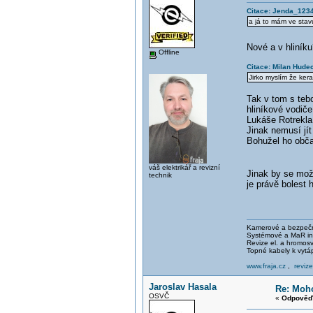
Citace: Jenda_1234
a já to mám ve sta
Nové a v hliní
Offline
Citace: Milan Hude
Jirko myslím že ker
Tak v tom s teb
hliníkové vodiče
Lukáše Rotrekla
Jinak nemusí jít
Bohužel ho obča
váš elektrikář a revizní
Jinak by se mož
technik
je právě bolest 
Kamerové a bezpečno
Systémové a MaR ins
Revize el. a hromo
Topné kabely k vytá
www.fraja.cz
,
reviz
Jaroslav Hasala
Re: Moho
OSVČ
«
Odpověď 