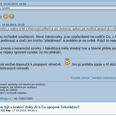
5 15.04.2015, 16:56
vu novém
ku?
c 15.04.2015, 15:19
amička a nejlépe ještě s třmenovým plíškem je pro obdobnou aplikaci jak stvořená alespoň já o n
ou rozhodně souhlasím. Nové čokosvorky, jsou uzpůsobené na vodiče Cu, s Al
 poškozují a stačí jen trochu "přetáhnout" a problém je na světě. Když to ne
.
 zrovna o keramické svorky. I bakelitová měla vhodný tvar a hlavně plíšek po
s nějaký ignorant vyndal, že mu překáží.
ná nechal doporučit k propojení věneček.
Jen je potřeba spoje s Al obč
hliníkových rozvodů.
Pravidla diskusí
Nahlásit moderátoro
stní systémy, od návrhu po realizaci.
talace, od návrhu po realizaci.
svodů do 1000V
pění i ochraně majetku.
e@fraja.cz
, tel: 728171585
u být v krabici dráty Al a Cu spojené čokoládou?
#11 kdy:
17.04.2015, 06:44 »