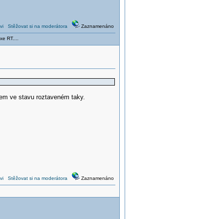
vi
Stěžovat si na moderátora
Zaznamenáno
xe RT....
sem ve stavu roztaveném taky.
vi
Stěžovat si na moderátora
Zaznamenáno