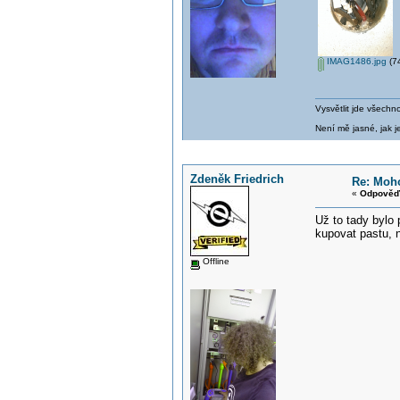
IMAG1486.jpg
(74
Vysvětlit jde všechn
Není mě jasné, jak je
Zdeněk Friedrich
Re: Moho
«
Odpověď 
Už to tady bylo 
kupovat pastu, n
Offline