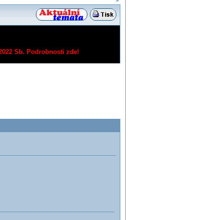
»
/2022 Sb.
Podrobnosti zde!