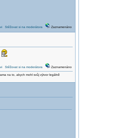
vi
Stěžovat si na moderátora
Zaznamenáno
vi
Stěžovat si na moderátora
Zaznamenáno
ama na to, abych mohl svůj výtvor legálně