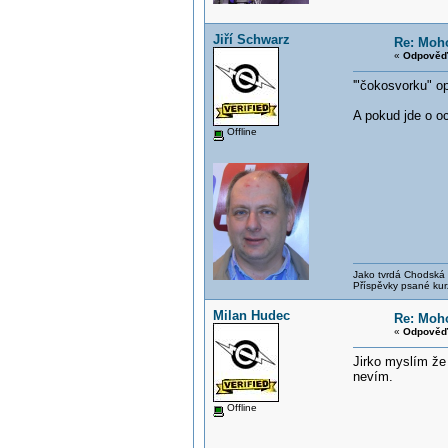
Jiří Schwarz
Re: Moho
«
Odpověď 
'"čokosvorku" op
A pokud jde o oc
Offline
Jako tvrdá Chodská p
Příspěvky psané kur
Milan Hudec
Re: Moho
«
Odpověď 
Jirko myslím že
nevím.
Offline