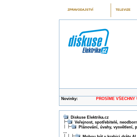
ZPRAVODAJSTVÍ
TELEVIZE
Novinky:
PROSÍME VŠECHNY UŽIVAT
Diskuse Elektrika.cz
Veřejnost, spotřebitelé, neodborní
Plánování, úvahy, vysvětlení, 
...
Mohou být v krabici dráty A