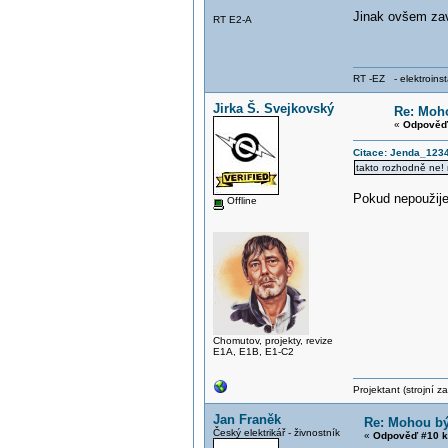
Jinak ovšem zavo
RT E2-A
RT -EZ - elektroinst
Jirka Š. Svejkovský
Re: Moho
«
Odpověď 
Citace: Jenda_1234
takto rozhodně ne!
Pokud nepoužije
Offline
Chomutov, projekty, revize
E1A, E1B, E1-C2
Projektant (strojní 
Jan Franěk
Re: Mohou být
Český elektrikář - živnostník
«
Odpověď #10 k