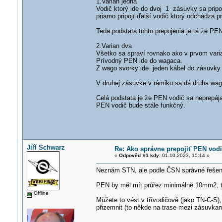
1.Varian jedna
Vodič ktorý ide do dvoj 1 zásuvky sa prip
priamo pripojí ďalší vodič ktorý odchádza p
Teda podstata tohto prepojenia je tá že PE
2.Varian dva
Všetko sa spraví rovnako ako v prvom varia
Prívodný PEN ide do wagaca.
Z wago svorky ide jeden kábel do zásuvky 
V druhej zásuvke v rámiku sa dá druha wag
Celá podstata je že PEN vodič sa neprepáj
PEN vodič bude stále funkčný.
Jiří Schwarz
Re: Ako správne prepojiť PEN vodi
«
Odpověď #1 kdy:
01.10.2023, 15:14 »
Neznám STN, ale podle ČSN správné řešení
PEN by měl mít průřez minimálně 10mm2, t
Offline
Můžete to vést v třívodičově (jako TN-C-S)
přizemnit (to někde na trase mezi zásuvkam