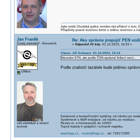
Jako tvrdá Chodská palice nemám rád přísloví o tom, ž
Příspěvky psané kurzívou berte s velkou rezervou a na
Jan Franěk
Re: Ako správne prepojiť PEN vodi
Český elektrikář - živnostník
«
Odpověď #2 kdy:
01.10.2023, 16:53 »
Citace: Jiří Schwarz 01.10.2023, 15:14
Neznám STN, ale podle ČSN správné řešení není...
Podle znalostí tazatele bude jedinou správn
Offline
Kamerové a bezpečnostní systémy, od návrhu po realiz
Systémové a MaR instalace, od návrhu po realizaci.
váš elektrikář a revizní
Revize el. a hromosvodů do 1000V
technik
Topné kabely k vytápění i ochraně majetku.
www.fraja.cz
,
revize@fraja.cz
, tel: 728171585