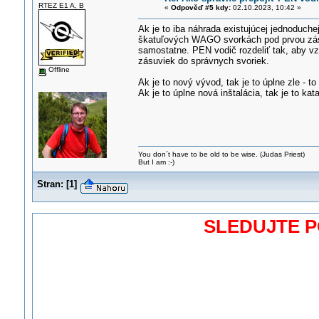
RTEZ E1 A, B
«
Odpověď #5 kdy:
02.10.2023, 10:42 »
Ak je to iba náhrada existujúcej jednoduche
škatuľových WAGO svorkách pod prvou zásu
samostatne. PEN vodič rozdeliť tak, aby vz
zásuviek do správnych svoriek.
Offline
Ak je to nový vývod, tak je to úplne zle - to
Ak je to úplne nová inštalácia, tak je to kata
You don´t have to be old to be wise. (Judas Priest)
But I am :-)
Stran:
[
1
]
SLEDUJTE 