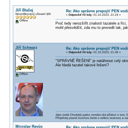
Jiří Blažej
Re: Ako správne prepojiť PEN vodi
Neverifikovaný uživatel @6
«
Odpověď #3 kdy:
01.10.2023, 21:19 »
Offline
Proč tedy nerozšířit znalosti tazatele a říc
mohl přesvědčit, zda mu to provedli tak, ja
Jiří Schwarz
Re: Ako správne prepojiť PEN vodi
«
Odpověď #4 kdy:
01.10.2023, 21:36 »
"SPRÁVNĚ ŘEŠENÍ" je natáhnout celý okruh 
Ale hledá tazatel takové řešení?
Offline
Jako tvrdá Chodská palice nemám rád přísloví o tom, ž
Příspěvky psané kurzívou berte s velkou rezervou a na
Miroslav Revús
Re: Ako správne prepojiť PEN vodi