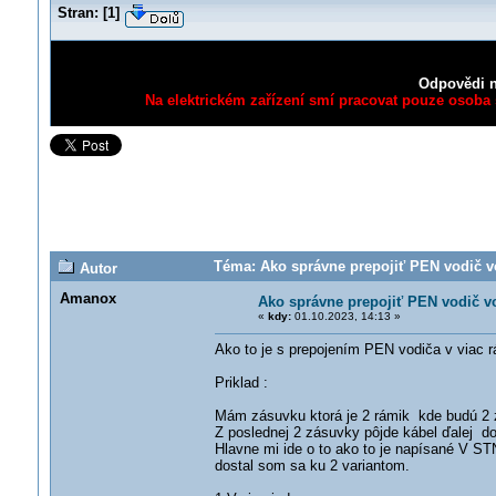
Stran:
[
1
]
Odpovědi n
Na elektrickém zařízení smí pracovat pouze osoba s
Téma: Ako správne prepojiť PEN vodič vo
Autor
Amanox
Ako správne prepojiť PEN vodič v
«
kdy:
01.10.2023, 14:13 »
Ako to je s prepojením PEN vodiča v viac 
Priklad :
Mám zásuvku ktorá je 2 rámik kde budú 2 
Z poslednej 2 zásuvky pôjde kábel ďalej d
Hlavne mi ide o to ako to je napísané V ST
dostal som sa ku 2 variantom.