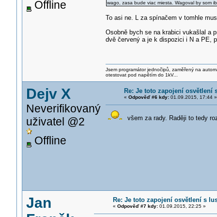
Offline
wago, zasa bude viac miesta. Wagoval by som ib
To asi ne. L za spínačem v tomhle musí 
Osobně bych se na krabici vukašlal a p
dvě červený a je k dispozici i N a PE,
Jsem programátor jednočipů, zaměřený na automati
otestovat pod napětím do 1kV...
Dejv X
Re: Je toto zapojení osvětlení
«
Odpověď #6 kdy:
01.09.2015, 17:44 »
Neverifikovaný
všem za rady. Raději to tedy ro
uživatel @2
Offline
Jan
Re: Je toto zapojení osvětlení s l
«
Odpověď #7 kdy:
01.09.2015, 22:25 »