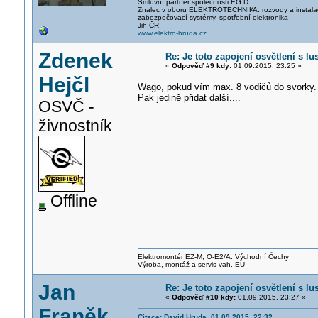
Smluvní partner společnosti EG.D
Znalec v oboru ELEKTROTECHNIK
A: rozvody a instal
zabezpečovací systémy, spotřební elektronika
Jih ČR
www.elektro-hruda.cz
Zdenek
Re: Je toto zapojení osvětlení s l
«
Odpověď #9 kdy:
01.09.2015, 23:25 »
Hejčl
Wago, pokud vím max. 8 vodičů do svorky.
Pak jedině přidat další....
OSVČ -
živnostník
Offline
Elektromontér EZ-M, O-E2/A. Východní Čechy
Výroba, montáž a servis vah. EU
Jan
Re: Je toto zapojení osvětlení s l
«
Odpověď #10 kdy:
01.09.2015, 23:27 »
Franěk
Citace: David Hruda 01.09.2015, 22:32