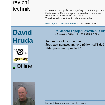
revizní
technik
Kamerové a bezpečnostní systémy, od návrhu po realiz
Systémové a MaR instalace, od návrhu po realizaci.
Revize el. a hromosvodů do 1000V
Topné kabely k vytápění i ochraně majetku.
www.fraja.cz
,
revize@fraja.cz
, tel: 728171585
David
Re: Je toto zapojení osvětlení s l
«
Odpověď #8 kdy:
01.09.2015, 22:32 »
Hruda
Já tomu nějak nerozumím.
Jsou tam namalovaný dvě pětky, tudíž dvě k
Nebo jsem něco přehlédl?
Offline
Revize E2/A, montáže, projekty, alarmy...