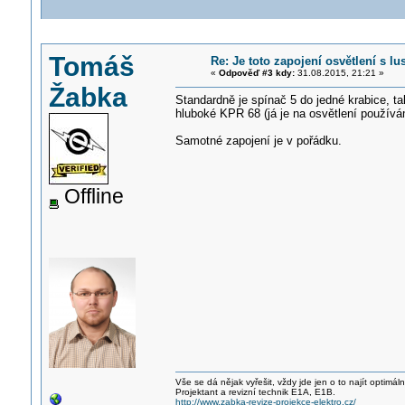
Tomáš
Re: Je toto zapojení osvětlení s l
«
Odpověď #3 kdy:
31.08.2015, 21:21 »
Žabka
Standardně je spínač 5 do jedné krabice, 
hluboké KPR 68 (já je na osvětlení používá
Samotné zapojení je v pořádku.
Offline
Vše se dá nějak vyřešit, vždy jde jen o to najít optimá
Projektant a revizní technik E1A, E1B.
http://www.zabka-revize-projekce-elektro.cz/