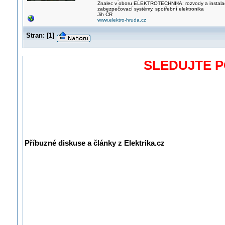
Znalec v oboru ELEKTROTECHNIK
A: rozvody a instal
zabezpečovací systémy, spotřební elektronika
Jih ČR
www.elektro-hruda.cz
Stran:
[
1
]
SLEDUJTE 
Příbuzné diskuse a články z Elektrika.cz