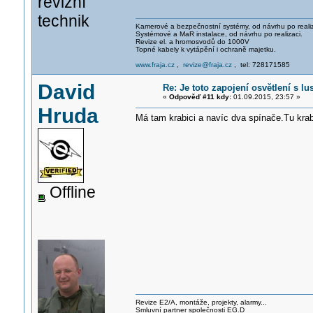
revizní
technik
Kamerové a bezpečnostní systémy, od návrhu po realiz
Systémové a MaR instalace, od návrhu po realizaci.
Revize el. a hromosvodů do 1000V
Topné kabely k vytápění i ochraně majetku.
www.fraja.cz
,
revize@fraja.cz
, tel: 728171585
David
Re: Je toto zapojení osvětlení s l
«
Odpověď #11 kdy:
01.09.2015, 23:57 »
Hruda
Má tam krabici a navíc dva spínače.Tu krab
Offline
Revize E2/A, montáže, projekty, alarmy...
Smluvní partner společnosti EG.D