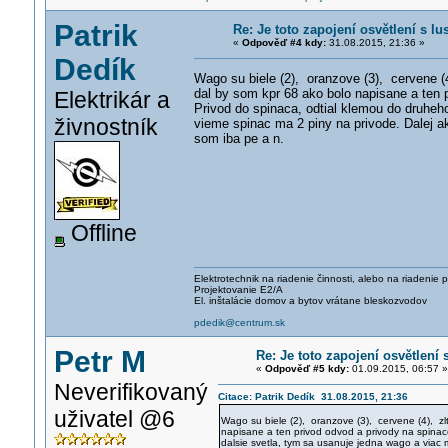
Patrik
Re: Je toto zapojení osvětlení s l
«
Odpověď #4 kdy:
31.08.2015, 21:36 »
Dedík
Wago su biele (2), oranzove (3), cervene (4
dal by som kpr 68 ako bolo napisane a ten 
Elektrikár a
Privod do spinaca, odtial klemou do druheh
živnostník
vieme spinac ma 2 piny na privode. Dalej a
som iba pe a n.
Offline
Elektrotechnik na riadenie činnosti, alebo na riadenie
Projektovanie E2/A
El. inštalácie domov a bytov vrátane bleskozvodov
pdedik@centrum.sk
Petr M
Re: Je toto zapojení osvětlení
«
Odpověď #5 kdy:
01.09.2015, 06:57 »
Neverifikovaný
Citace: Patrik Dedík 31.08.2015, 21:36
uživatel @6
Wago su biele (2), oranzove (3), cervene (4), zl
napisane a ten privod odvod a privody na spinac
dalsie svetla, tym sa usanuje jedna wago a viac 