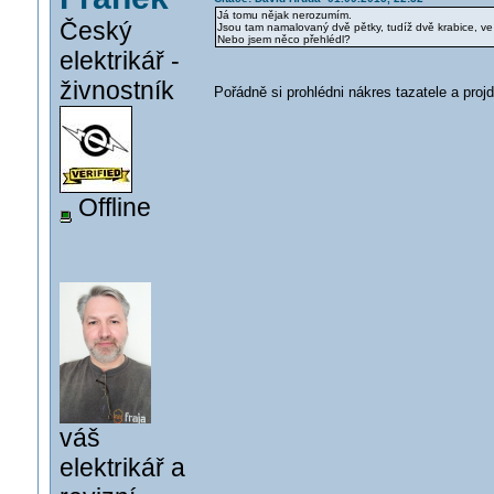
Já tomu nějak nerozumím.
Český
Jsou tam namalovaný dvě pětky, tudíž dvě krabice, ve 
Nebo jsem něco přehlédl?
elektrikář -
živnostník
Pořádně si prohlédni nákres tazatele a proj
Offline
váš
elektrikář a