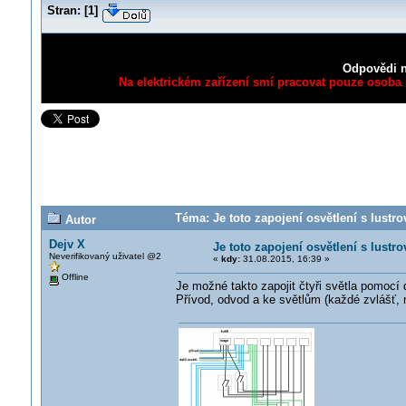
Stran:
[
1
]
Odpovědi n
Na elektrickém zařízení smí pracovat pouze osoba s
Téma: Je toto zapojení osvětlení s lustr
Autor
Dejv X
Je toto zapojení osvětlení s lustr
Neverifikovaný uživatel @2
«
kdy:
31.08.2015, 16:39 »
Offline
Je možné takto zapojit čtyři světla pomocí
Přívod, odvod a ke světlům (každé zvlášť,