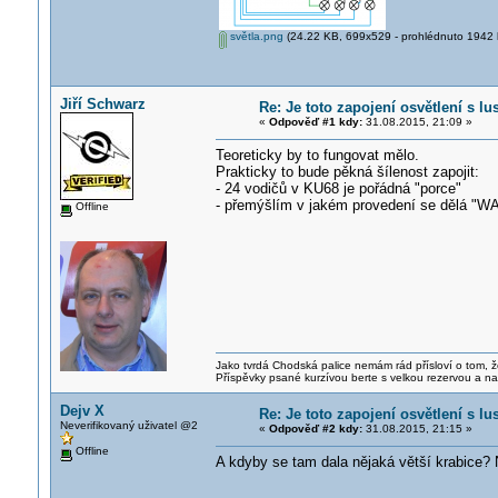
světla.png
(24.22 KB, 699x529 - prohlédnuto 1942 k
Jiří Schwarz
Re: Je toto zapojení osvětlení s l
«
Odpověď #1 kdy:
31.08.2015, 21:09 »
Teoreticky by to fungovat mělo.
Prakticky to bude pěkná šílenost zapojit:
- 24 vodičů v KU68 je pořádná "porce"
- přemýšlím v jakém provedení se dělá "WA
Offline
Jako tvrdá Chodská palice nemám rád přísloví o tom, ž
Příspěvky psané kurzívou berte s velkou rezervou a na
Dejv X
Re: Je toto zapojení osvětlení s l
Neverifikovaný uživatel @2
«
Odpověď #2 kdy:
31.08.2015, 21:15 »
Offline
A kdyby se tam dala nějaká větší krabice? 