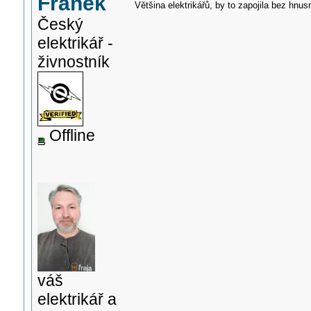
Franěk
Většina elektrikářů, by to zapojila bez hnus
Český
elektrikář -
živnostník
Offline
váš
elektrikář a