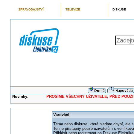
ZPRAVODAJSTVÍ
TELEVIZE
DISKUSE
Novinky:
PROSÍME VŠECHNY UŽIVATELE, PŘED POUŽITÍM 
Varování!
Téma nebo diskuse, které hledáte chybí, ale s
Ten je přístupný pouze uživatelům s verifikov
Přihlásit nebo registrovat na Diskuse Elektri