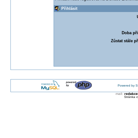
Přihlásit
Doba při
Zůstat stále p
Powered by S
Stránka v