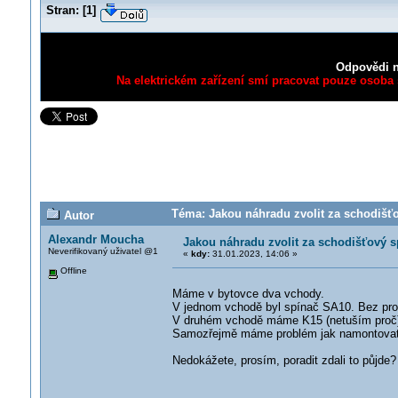
Stran:
[
1
]
Odpovědi n
Na elektrickém zařízení smí pracovat pouze osoba s
Téma: Jakou náhradu zvolit za schodišťo
Autor
Alexandr Moucha
Jakou náhradu zvolit za schodišťový 
Neverifikovaný uživatel @1
«
kdy:
31.01.2023, 14:06 »
Offline
Máme v bytovce dva vchody.
V jednom vchodě byl spínač SA10. Bez pro
V druhém vchodě máme K15 (netuším proč)
Samozřejmě máme problém jak namontova
Nedokážete, prosím, poradit zdali to půjde?