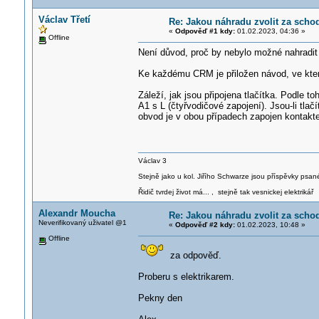
Václav Třetí
Re: Jakou náhradu zvolit za scho
«
Odpověď #1 kdy:
01.02.2023, 04:36 »
Offline
Není důvod, proč by nebylo možné nahradi
Ke každému CRM je přiložen návod, ve které
Záleží, jak jsou připojena tlačítka. Podle to
A1 s L (čtyřvodičové zapojení). Jsou-li tlač
obvod je v obou případech zapojen kontakt
Václav 3
Stejně jako u kol. Jiřího Schwarze jsou příspěvky psané
Řidič tvrdej život má... , stejně tak vesnickej elektrikář
Alexandr Moucha
Re: Jakou náhradu zvolit za scho
Neverifikovaný uživatel @1
«
Odpověď #2 kdy:
01.02.2023, 10:48 »
Offline
za odpověď.
Proberu s elektrikarem.
Pekny den