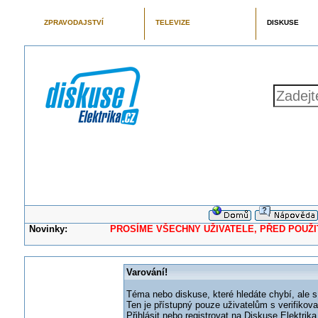
ZPRAVODAJSTVÍ
TELEVIZE
DISKUSE
Novinky:
PROSÍME VŠECHNY UŽIVATELE, PŘED POUŽITÍM 
Varování!
Téma nebo diskuse, které hledáte chybí, ale s
Ten je přístupný pouze uživatelům s verifikov
Přihlásit nebo registrovat na Diskuse Elektri