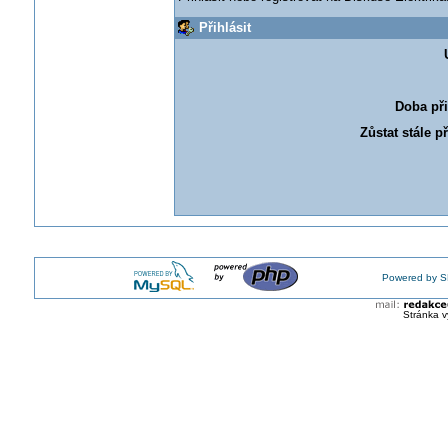
Přihlásit
Doba při
Zůstat stále p
Powered by S
Stránka v