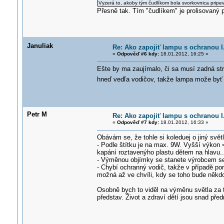
Vyzerá to, akoby tým čudlíkom bola svorkovnica pripe
Přesně tak. Tím "čudlíkem" je prolisovaný p
Januliak
Re: Ako zapojiť lampu s ochranou I.
«
Odpověď #6 kdy:
18.01.2012, 16:25 »
Ešte by ma zaujímalo, či sa musí zadná stra
hneď vedľa vodičov, takže lampa može byť 
Petr M
Re: Ako zapojiť lampu s ochranou I.
«
Odpověď #7 kdy:
18.01.2012, 16:33 »
Obávám se, že tohle si koleduej o jiný světl
- Podle štítku je na max. 9W. Vyšší výkon =
kapání roztavenýho plastu dětem na hlavu.
- Výměnou objímky se stanete výrobcem se 
- Chybí ochranný vodič, takže v případě po
možná až ve chvíli, kdy se toho bude někdo
Osobně bych to viděl na výměnu světla za 
představ. Život a zdraví dětí jsou snad pře