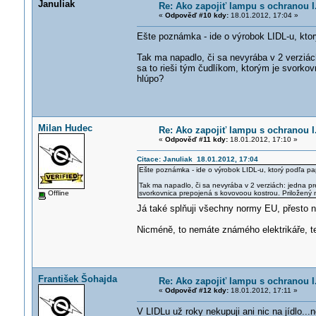
Januliak
Re: Ako zapojiť lampu s ochranou I.
«
Odpověď #10 kdy:
18.01.2012, 17:04 »
Ešte poznámka - ide o výrobok LIDL-u, kto
Tak ma napadlo, či sa nevyrába v 2 verziách
sa to rieši tým čudlíkom, ktorým je svorko
hlúpo?
Milan Hudec
Re: Ako zapojiť lampu s ochranou I.
«
Odpověď #11 kdy:
18.01.2012, 17:10 »
Citace: Januliak 18.01.2012, 17:04
Ešte poznámka - ide o výrobok LIDL-u, ktorý podľa pa
Tak ma napadlo, či sa nevyrába v 2 verziách: jedna pre 
Offline
svorkovnica prepojená s kovovoou kostrou. Priložený 
Já také splňuji všechny normy EU, přesto 
Nicméně, to nemáte známého elektrikáře, 
František Šohajda
Re: Ako zapojiť lampu s ochranou I.
«
Odpověď #12 kdy:
18.01.2012, 17:11 »
V LIDLu už roky nekupuji ani nic na jídlo...n