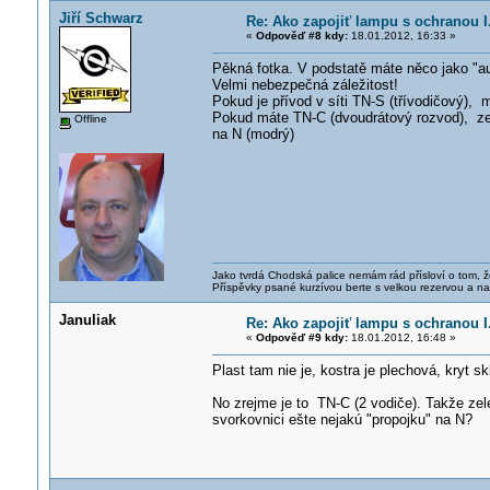
Jiří Schwarz
Re: Ako zapojiť lampu s ochranou I.
«
Odpověď #8 kdy:
18.01.2012, 16:33 »
Pěkná fotka. V podstatě máte něco jako "au
Velmi nebezpečná záležitost!
Pokud je přívod v síti TN-S (třívodičový), 
Pokud máte TN-C (dvoudrátový rozvod), zel
Offline
na N (modrý)
Jako tvrdá Chodská palice nemám rád přísloví o tom, ž
Příspěvky psané kurzívou berte s velkou rezervou a na
Januliak
Re: Ako zapojiť lampu s ochranou I.
«
Odpověď #9 kdy:
18.01.2012, 16:48 »
Plast tam nie je, kostra je plechová, kryt s
No zrejme je to TN-C (2 vodiče). Takže zelen
svorkovnici ešte nejakú "propojku" na N?