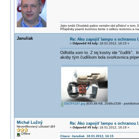
Jako tvrdá Chodská palice nemám rád přísloví o tom, ž
Příspěvky psané kurzívou berte s velkou rezervou a na
Januliak
Re: Ako zapojiť lampu s ochranou I.
«
Odpověď #4 kdy:
18.01.2012, 16:15 »
Odfotila som to. Z tej kostry ide "čudlík", 
akoby tým čudlíkom bola svorkovnica pripe
DSCF4197.jpg
(635.88 KB, 2048x1536 - prohlédnut
Michal Lužný
Re: Ako zapojiť lampu s ochranou I.
Neverifikovaný uživatel @4
«
Odpověď #5 kdy:
18.01.2012, 16:19 »
Offline
Citace: Januliak 18.01.2012, 16:15