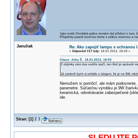
Jako tvrdá Chodská palice nemám rád přísloví o tom, ž
Příspěvky psané kurzívou berte s velkou rezervou a na
Januliak
Re: Ako zapojiť lampu s ochranou I.
«
Odpověď #17 kdy:
18.01.2012, 18:26 »
Citace: Jirka Š. 18.01.2012, 18:03
Z objímky vám dva vodiče stačí, ten třetí je správně n
Já osobně bych si svítidlo s údajem, že je na 9W, nik
Nemožem si pomôcť, ale mám podozrenie, že
parametre. Súčasťou výrobku je 9W žiarivk
keramická, odvetrávanie zabezpečené (sklen
ide.
Stran:
[
1
]
2
3
SLEDUJTE 