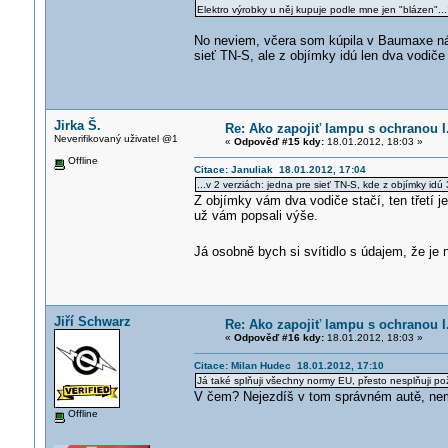
Elektro výrobky u něj kupuje podle mne jen "blázen"...
No neviem, včera som kúpila v Baumaxe nást
sieť TN-S, ale z objímky idú len dva vodiče
Jirka Š.
Re: Ako zapojiť lampu s ochranou I.
Neverifikovaný uživatel @1
«
Odpověď #15 kdy:
18.01.2012, 18:03 »
Offline
Citace: Januliak 18.01.2012, 17:04
...v 2 verziách: jedna pre sieť TN-S, kde z objímky idú 3
Z objímky vám dva vodiče stačí, ten třetí je
už vám popsali výše.
Já osobně bych si svítidlo s údajem, že je
Jiří Schwarz
Re: Ako zapojiť lampu s ochranou I.
«
Odpověď #16 kdy:
18.01.2012, 18:03 »
Citace: Milan Hudec 18.01.2012, 17:10
Já také splňuji všechny normy EU, přesto nesplňuji po
V čem? Nejezdíš v tom správném autě, nem
Offline