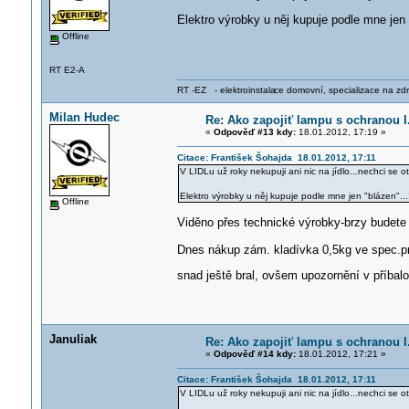
Elektro výrobky u něj kupuje podle mne jen 
Offline
RT E2-A
RT -EZ - elektroinstala
ce domovní, specializace na zdra
Milan Hudec
Re: Ako zapojiť lampu s ochranou I.
«
Odpověď #13 kdy:
18.01.2012, 17:19 »
Citace: František Šohajda 18.01.2012, 17:11
V LIDLu už roky nekupuji ani nic na jídlo...nechci se otr
Elektro výrobky u něj kupuje podle mne jen "blázen"...
Offline
Viděno přes technické výrobky-brzy budete 
Dnes nákup zám. kladívka 0,5kg ve spec.prod
snad ještě bral, ovšem upozornění v příbal
Januliak
Re: Ako zapojiť lampu s ochranou I.
«
Odpověď #14 kdy:
18.01.2012, 17:21 »
Citace: František Šohajda 18.01.2012, 17:11
V LIDLu už roky nekupuji ani nic na jídlo...nechci se otr