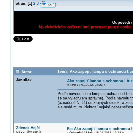
Stran:
[
1
]
2
3
Odpovědi n
Na elektrickém zařízení smí pracovat pouze osoba s
Téma: Ako zapojiť lampu s ochranou I.tri
Autor
Januliak
Ako zapojiť lampu s ochranou I.trie
«
kdy:
18.01.2012, 08:22 »
Podľa návodu ide o lampu s ochranou I.trie
že sa vyjadrujem správne). Podľa návodu tre
(označené N, L1) do krajných dierok, a zo s
ale nedá mi to. Nehrozí nejaké nebezpečes
Zdenek Hejčl
Re: Ako zapojiť lampu s ochranou I.
OSVČ - živnostník
«
Odpověď #1 kdy:
18.01.2012, 15:18 »