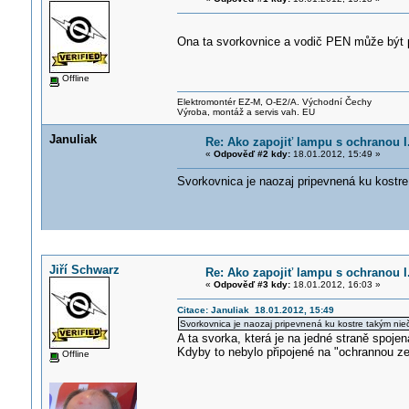
Ona ta svorkovnice a vodič PEN může být př
Offline
Elektromontér EZ-M, O-E2/A. Východní Čechy
Výroba, montáž a servis vah. EU
Januliak
Re: Ako zapojiť lampu s ochranou I.
«
Odpověď #2 kdy:
18.01.2012, 15:49 »
Svorkovnica je naozaj pripevnená ku kostre
Jiří Schwarz
Re: Ako zapojiť lampu s ochranou I.
«
Odpověď #3 kdy:
18.01.2012, 16:03 »
Citace: Januliak 18.01.2012, 15:49
Svorkovnica je naozaj pripevnená ku kostre takým nie
A ta svorka, která je na jedné straně spojen
Kdyby to nebylo připojené na "ochrannou z
Offline