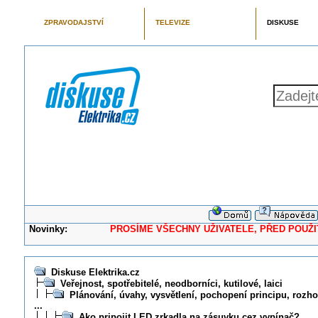
ZPRAVODAJSTVÍ
TELEVIZE
DISKUSE
Novinky:
PROSÍME VŠECHNY UŽIVATELE, PŘED POUŽITÍM 
Diskuse Elektrika.cz
Veřejnost, spotřebitelé, neodborníci, kutilové, laici
Plánování, úvahy, vysvětlení, pochopení principu, rozhod
...
Ako pripojit LED zrkadla na zásuvku cez vypínač?