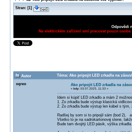
Stran:
[
1
]
Odpovědi n
Na elektrickém zařízení smí pracovat pouze osoba s
Téma: Ako pripojit LED zrkadla na zásuv
Autor
xqreo
Ako pripojit LED zrkadla na zásu
«
kdy:
03.07.2025, 11:33 »
Idem si kúpiť LED zrkadlo a mám 2 možnost
1. Zo zrkadla bude výstup klasická vidlic
2. Zo zrkadla bude výstup len kábel s tým, 
Radšej by som si to pripojil sám (bod 2), a
Všetko to je na sadrokartonove
j stene, tak
Bude tam dvojitý LED pásik, výška zrkadl