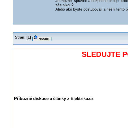
Je možné, správne a bezpečné pripojiť kábe
zásuvkou?
Alebo ako byste postupovali a riešili tento 
Stran:
[
1
]
SLEDUJTE 
Příbuzné diskuse a články z Elektrika.cz