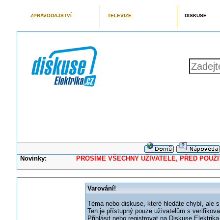
ZPRAVODAJSTVÍ
TELEVIZE
DISKUSE
Novinky:
PROSÍME VŠECHNY UŽIVATELE, PŘED POUŽITÍM 
Varování!
Téma nebo diskuse, které hledáte chybí, ale s
Ten je přístupný pouze uživatelům s verifikov
Přihlásit nebo registrovat na Diskuse Elektri