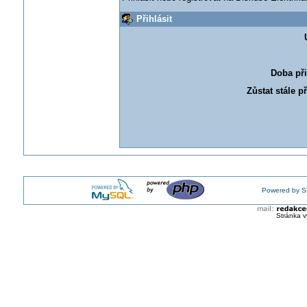
Přihlásit
Doba při
Zůstat stále p
Powered by S
Stránka v