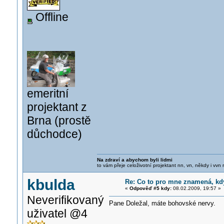
Offline
emeritní
projektant z
Brna (prostě
důchodce)
Na zdraví a abychom byli lidmi
to vám přeje celoživotní projektant nn, vn, někdy i vvn
kbulda
Re: Co to pro mne znamená, kd
«
Odpověď #5 kdy:
08.02.2009, 19:57 »
Neverifikovaný
Pane Doležal, máte bohovské nervy.
uživatel @4