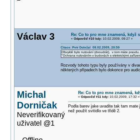
Václav 3
Re: Co to pro mne znamená, když s
«
Odpověď #10 kdy:
10.02.2009, 09:27 »
Citace: Petr Doležal 08.02.2009, 20:59
Obvyklé bylo nulování (dvoudrát), v tom máte pravdu. N
"Ochrana nulováním v budovách s elektrickými zařízení
Rozvody tohoto typu byly používány v divadl
některých případech bylo dokonce pro audio
Michal
Re: Co to pro mne znamená, kd
«
Odpověď #11 kdy:
10.02.2009, 17:32 »
Dorničak
Podla barev jake uvadite tak tam mate
než použit svitidlo ve třidě 2.
Neverifikovaný
uživatel @1