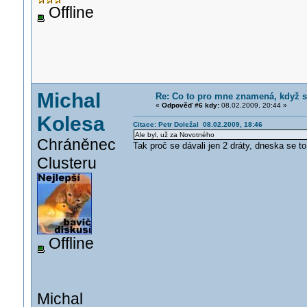
Offline
Michal
Re: Co to pro mne znamená, když s
«
Odpověď #6 kdy:
08.02.2009, 20:44 »
Kolesa
Citace: Petr Doležal 08.02.2009, 18:46
Ale byl, už za Novotného
Chráněnec
Tak proč se dávali jen 2 dráty, dneska se t
Clusteru
Offline
Michal