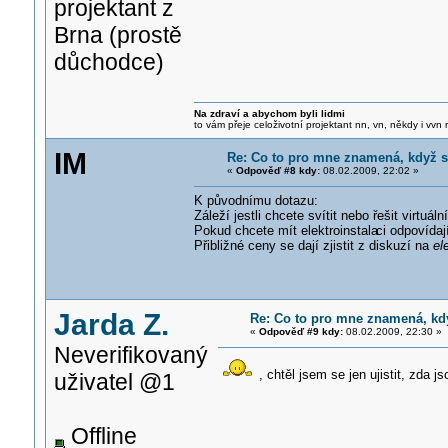
projektant z
Brna (prostě
důchodce)
Na zdraví a abychom byli lidmi
to vám přeje celoživotní projektant nn, vn, někdy i vvn
IM
Re: Co to pro mne znamená, když s
«
Odpověď #8 kdy:
08.02.2009, 22:02 »
K původnímu dotazu:
Záleží jestli chcete svítit nebo řešit virtuál
Pokud chcete mít elektroinstala
ci odpovída
Přibližné ceny se dají zjistit z diskuzí na
el
Jarda Z.
Re: Co to pro mne znamená, kd
«
Odpověď #9 kdy:
08.02.2009, 22:30 »
Neverifikovaný
, chtěl jsem se jen ujistit, zda 
uživatel @1
Offline