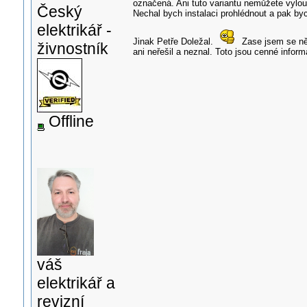
označená. Ani tuto variantu nemůžete vylouč
Český
Nechal bych instalaci prohlédnout a pak byc
elektrikář -
Jinak Petře Doležal.
Zase jsem se něc
živnostník
ani neřešil a neznal. Toto jsou cenné inform
Offline
váš
elektrikář a
revizní