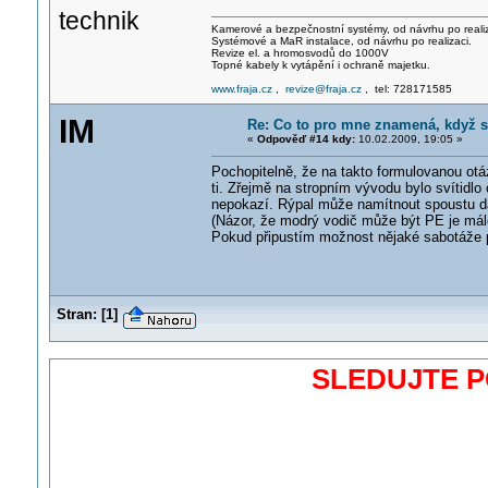
technik
Kamerové a bezpečnostní systémy, od návrhu po realiz
Systémové a MaR instalace, od návrhu po realizaci.
Revize el. a hromosvodů do 1000V
Topné kabely k vytápění i ochraně majetku.
www.fraja.cz
,
revize@fraja.cz
, tel: 728171585
IM
Re: Co to pro mne znamená, když s
«
Odpověď #14 kdy:
10.02.2009, 19:05 »
Pochopitelně, že na takto formulovanou ot
ti. Zřejmě na stropním vývodu bylo svítidlo o
nepokazí. Rýpal může namítnout spoustu d
(Názor, že modrý vodič může být PE je mál
Pokud připustím možnost nějaké sabotáže př
Stran:
[
1
]
SLEDUJTE 