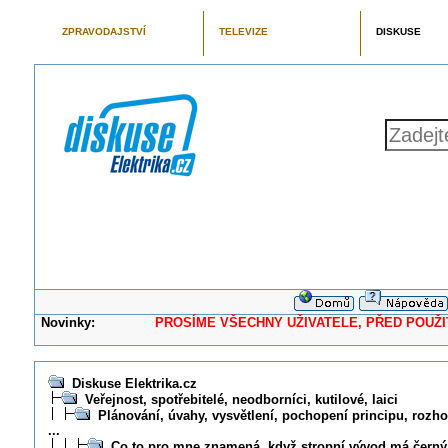
ZPRAVODAJSTVÍ
TELEVIZE
DISKUSE
Novinky:
PROSÍME VŠECHNY UŽIVATELE, PŘED POUŽITÍM 
Diskuse Elektrika.cz
Veřejnost, spotřebitelé, neodborníci, kutilové, laici
Plánování, úvahy, vysvětlení, pochopení principu, rozhod
...
Co to pro mne znamená, když stropní vývod má černý