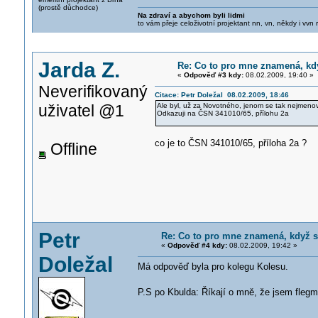
(prostě důchodce)
Na zdraví a abychom byli lidmi
to vám přeje celoživotní projektant nn, vn, někdy i vvn
Jarda Z.
Re: Co to pro mne znamená, kd
«
Odpověď #3 kdy:
08.02.2009, 19:40 »
Neverifikovaný
Citace: Petr Doležal 08.02.2009, 18:46
uživatel @1
Ale byl, už za Novotného, jenom se tak nejmenov
Odkazuji na ČSN 341010/65, přílohu 2a
co je to ČSN 341010/65, příloha 2a ?
Offline
Petr
Re: Co to pro mne znamená, když s
«
Odpověď #4 kdy:
08.02.2009, 19:42 »
Doležal
Má odpověď byla pro kolegu Kolesu.
P.S po Kbulda: Říkají o mně, že jsem flegm