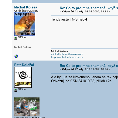
Michal Kolesa
Re: Co to pro mne znamená, když s
Chráněnec Clusteru
«
Odpověď #1 kdy:
08.02.2009, 18:33 »
Tehdy ještě TN-S nebyl
Offline
Michal Kolesa
Michal Kolesa
michal.kolesa@seznam.cz
http://michal.kolesa.zde.cz
Petr Doležal
Re: Co to pro mne znamená, když s
«
Odpověď #2 kdy:
08.02.2009, 18:46 »
Ale byl, už za Novotného, jenom se tak ne
Odkazuji na ČSN 341010/65, přílohu 2a
Offline
emeritní projektant z Brna