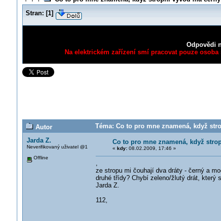
Stran:
[
1
]
Odpovědi n
Na elektrickém zařízení smí pracovat pouze osoba s
Téma: Co to pro mne znamená, když stro
Autor
Jarda Z.
Co to pro mne znamená, když strop
Neverifikovaný uživatel @1
«
kdy:
08.02.2009, 17:46 »
Offline
,
ze stropu mi čouhají dva dráty - černý a mo
druhé třídy? Chybí zeleno/žlutý drát, který s
Jarda Z.
112,