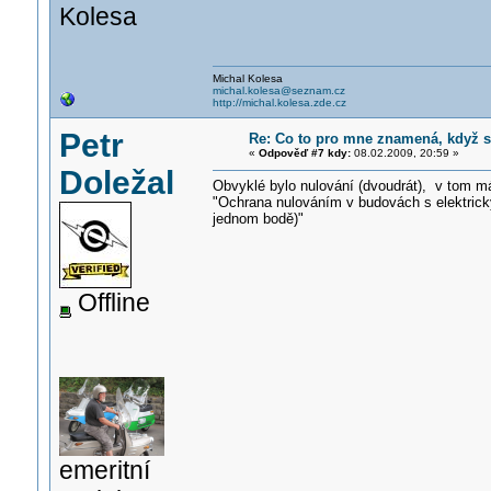
Kolesa
Michal Kolesa
michal.kolesa@seznam.cz
http://michal.kolesa.zde.cz
Petr
Re: Co to pro mne znamená, když s
«
Odpověď #7 kdy:
08.02.2009, 20:59 »
Doležal
Obvyklé bylo nulování (dvoudrát), v tom má
"Ochrana nulováním v budovách s elektrický
jednom bodě)"
Offline
emeritní