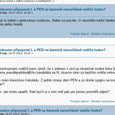
zívou berte s velkou rezervou a nadhledem :-)
zkusmo připojoval L a PEN na barevně nerozlišené vodiče lustru?
2 kdy:
19.07.2013, 22:26 »
je to kábel s priesvitnou izoláciou. Dobre sa pozrite, či neuvidíte tenké fareb
rna alebo hnedá.
Pravidla diskusí
Nahlásit moderátoro
zkusmo připojoval L a PEN na barevně nerozlišené vodiče lustru?
3 kdy:
19.07.2013, 23:47 »
zkoumání vodičů jsem zjistil, že v jednom z nich je skutečně modrá linka (t
máme pravděpodobněj
šího kandidáta na N, zkusím ráno za lepšího světla mrkn
 mám klasickou čokoládu. Z jedné strany dám PEN a ze druhé spojku na kostr
ne?
 ale mohu opatřit. Kde bych si s ním měl pak pro jistotu proměřit odpor?
Pravidla diskusí
Nahlásit moderátoro
usmo připojoval L a PEN na barevně nerozlišené vodiče lustru?
kdy:
20.07.2013, 00:55 »