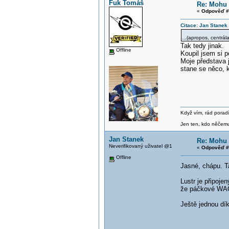
Fuk Tomáš
Re: Mohu 
«
Odpověď #
Citace: Jan Stanek
...(apropos, centrála
Tak tedy jinak.
Offline
Koupil jsem si 
Moje představa j
stane se něco, 
Když vím, rád poradí
Jen ten, kdo něčemu 
Jan Stanek
Re: Mohu 
Neverifikovaný uživatel @1
«
Odpověď #
Offline
Jasné, chápu. T
Lustr je připoje
že páčkové WAGO
Ještě jednou d