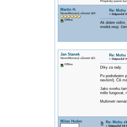
Příspěvky psané kur
Martin H.
Re: Mohu 
Neverifikovaný uživatel @6
«
Odpověď #
Offline
Ak dobre vidím, 
modrá resp. čie
Jan Stanek
Re: Mohu 
Neverifikovaný uživatel @1
«
Odpověď #
Offline
Díky za rady.
Po podrobném pro
nevšiml). Čili 
Jako svorku tam
mělo fungovat, 
Multimetr nemám,
Milan Hudec
Re: Mohu zk
«
Odpověď #4 