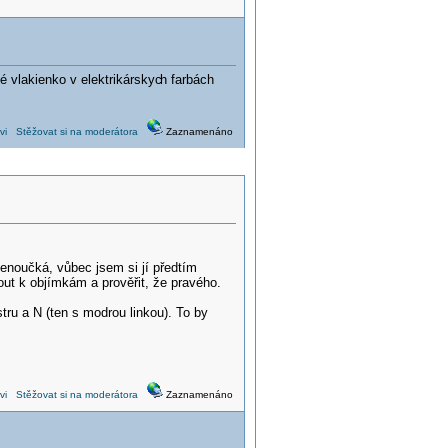
né vlakienko v elektrikárskyc
h farbách
vi
Stěžovat si na moderátora
Zaznamenáno
enoučká, vůbec jsem si jí předtím
out k objímkám a prověřit, že pravého.
u a N (ten s modrou linkou). To by
vi
Stěžovat si na moderátora
Zaznamenáno