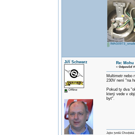
IMAG0973_smalle
Jiří Schwarz
Re: Mohu 
«
Odpověď #
Multimetr nebo n
230V není "na hr
Pokud ty dva "o
Offline
který vede v obj
byt".
Jako tvrdá Chodská p