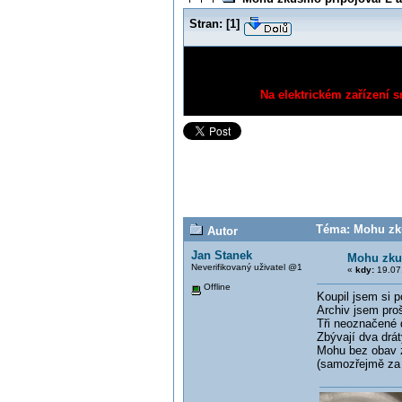
Stran:
[
1
]
Na elektrickém zařízení s
Téma: Mohu zku
Autor
Jan Stanek
Mohu zkus
Neverifikovaný uživatel @1
«
kdy:
19.07.
Offline
Koupil jsem si p
Archiv jsem proš
Tři neoznačené d
Zbývají dva drát
Mohu bez obav zk
(samozřejmě za 