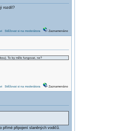
ý rozdíl?
vi
Stěžovat si na moderátora
Zaznamenáno
kou). To by mělo fungovat, ne?
vi
Stěžovat si na moderátora
Zaznamenáno
o přímé připojení slaněných vodičů.