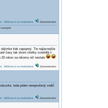
vi
Stěžovat si na moderátora
Zaznamenáno
í nesmysl!
v objímke kde zapojený. Tie najlacnejšie
ré časy tak skoro všetky svietidlá v
 20 rokov sa nikomu nič nestalo
vi
Stěžovat si na moderátora
Zaznamenáno
zásuvke, teda jeden nereprušený vodič
vi
Stěžovat si na moderátora
Zaznamenáno