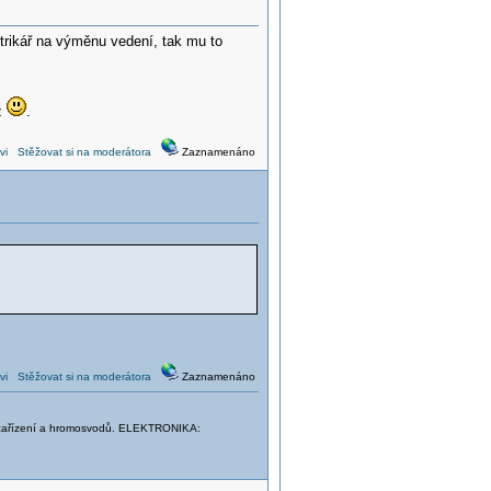
ktrikář na výměnu vedení, tak mu to
jz
.
vi
Stěžovat si na moderátora
Zaznamenáno
vi
Stěžovat si na moderátora
Zaznamenáno
el. zařízení a hromosvodů. ELEKTRONIKA: