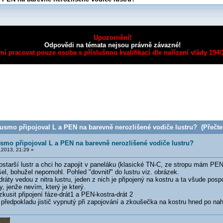
Upozornění!
Odpovědi na témata nejsou právně závazné!
mí pracovat pouze osoba s příslušnou kvalifikací dle nařízení vlády 194
smo připojoval L a PEN na barevně nerozlišené vodiče lustru? (Přečten
mo připojoval L a PEN na barevně nerozlišené vodiče lustru?
2013, 21:29 »
ostarší lustr a chci ho zapojit v paneláku (klasické TN-C, ze stropu mám PEN 
el, bohužel nepomohl. Pohled "dovnitř" do lustru viz. obrázek.
ráty vedou z nitra lustru, jeden z nich je připojený na kostru a ta všude pos
y, jenže nevím, který je který.
usit připojení fáze-drát1 a PEN-kostra-drát 2
předpokladu jistič vypnutý při zapojování a zkoušečka na kostru hned po na