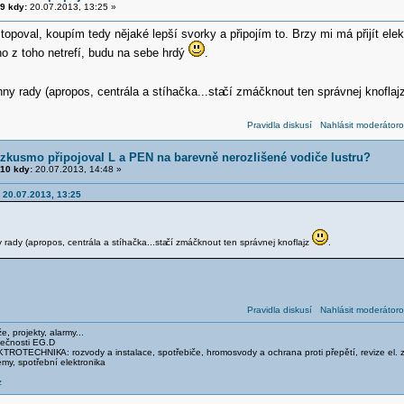
9 kdy:
20.07.2013, 13:25 »
opoval, koupím tedy nějaké lepší svorky a připojím to. Brzy mi má přijít ele
o z toho netrefí, budu na sebe hrdý
.
y rady (apropos, centrála a stíhačka...sta
čí zmáčknout ten správnej knofla
Pravidla diskusí
Nahlásit moderátoro
zkusmo připojoval L a PEN na barevně nerozlišené vodiče lustru?
10 kdy:
20.07.2013, 14:48 »
 20.07.2013, 13:25
rady (apropos, centrála a stíhačka...sta
čí zmáčknout ten správnej knoflajz
.
Pravidla diskusí
Nahlásit moderátoro
, projekty, alarmy...
lečnosti EG.D
LEKTROTECHNIK
A: rozvody a instalace, spotřebiče, hromosvody a ochrana proti přepětí, revize 
my, spotřební elektronika
z