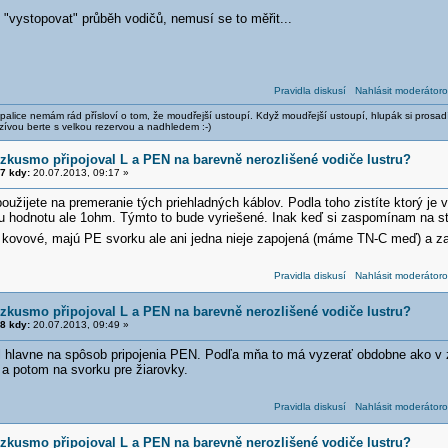
"vystopovat" průběh vodičů, nemusí se to měřit...
Pravidla diskusí
Nahlásit moderátoro
alice nemám rád přísloví o tom, že moudřejší ustoupí. Když moudřejší ustoupí, hlupák si prosad
zívou berte s velkou rezervou a nadhledem :-)
zkusmo připojoval L a PEN na barevně nerozlišené vodiče lustru?
7 kdy:
20.07.2013, 09:17 »
oužijete na premeranie tých priehladných káblov. Podla toho zistíte ktorý je 
u hodnotu ale 1ohm. Týmto to bude vyriešené. Inak keď si zaspomínam na sta
ovové, majú PE svorku ale ani jedna nieje zapojená (máme TN-C meď) a za
Pravidla diskusí
Nahlásit moderátoro
zkusmo připojoval L a PEN na barevně nerozlišené vodiče lustru?
8 kdy:
20.07.2013, 09:49 »
 hlavne na spôsob pripojenia PEN. Podľa mňa to má vyzerať obdobne ako v 
 a potom na svorku pre žiarovky.
Pravidla diskusí
Nahlásit moderátoro
zkusmo připojoval L a PEN na barevně nerozlišené vodiče lustru?