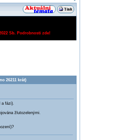
»
/2022 Sb.
Podrobnosti zde!
o 26211 krát)
a fázi).
pojována žlutozelenými.
hození)?