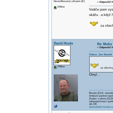
Neverifikovaný uživatel @1
«
Odpověď #
Offline
Vodiče jsem vyst
ukážu...a když h
za všechn
David Hruda
Re: Mohu 
«
Odpověď #
Citace: Jan Stanek
Offline
za všechny 
Omyl...
Revize E2/A, montáže
Smluvní partner spo
Znalec v oboru E
zabezpečovací systé
Jih ČR
www.elektro-hruda.c