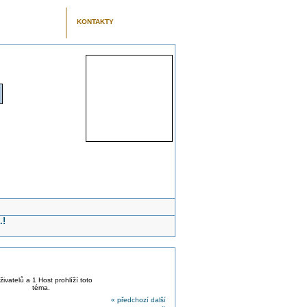
KONTAKTY
.!
živatelů a 1 Host prohlíží toto
téma.
« předchozí
další