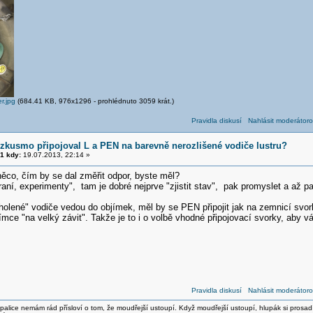
r.jpg
(684.41 KB, 976x1296 - prohlédnuto 3059 krát.)
Pravidla diskusí
Nahlásit moderátoro
zkusmo připojoval L a PEN na barevně nerozlišené vodiče lustru?
1 kdy:
19.07.2013, 22:14 »
ěco, čím by se dal změřit odpor, byste měl?
aní, experimenty", tam je dobré nejprve "zjistit stav", pak promyslet a až p
holené" vodiče vedou do objímek, měl by se PEN připojit jak na zemnicí svor
ímce "na velký závit". Takže je to i o volbě vhodné připojovací svorky, aby 
Pravidla diskusí
Nahlásit moderátoro
alice nemám rád přísloví o tom, že moudřejší ustoupí. Když moudřejší ustoupí, hlupák si prosad