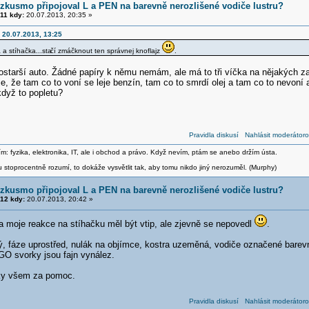
zkusmo připojoval L a PEN na barevně nerozlišené vodiče lustru?
11 kdy:
20.07.2013, 20:35 »
 20.07.2013, 13:25
 a stíhačka...sta
čí zmáčknout ten správnej knoflajz
.
postarší auto. Žádné papíry k němu nemám, ale má to tři víčka na nějakých 
e, že tam co to voní se leje benzín, tam co to smrdí olej a tam co to nevoní
když to popletu?
Pravidla diskusí
Nahlásit moderátoro
m: fyzika, elektronika, IT, ale i obchod a právo. Když nevím, ptám se anebo držím ústa.
stoprocentně rozumí, to dokáže vysvětlit tak, aby tomu nikdo jiný nerozuměl. (Murphy)
zkusmo připojoval L a PEN na barevně nerozlišené vodiče lustru?
12 kdy:
20.07.2013, 20:42 »
a moje reakce na stíhačku měl být vtip, ale zjevně se nepovedl
.
ný, fáze uprostřed, nulák na objímce, kostra uzeměná, vodiče označené barev
 svorky jsou fajn vynález.
íky všem za pomoc.
Pravidla diskusí
Nahlásit moderátoro