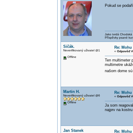
Pokud se podaří 
Jako tvrdá Chodská p
Příspěvky psané kur
Sičák.
Re: Mohu 
Neverifikovaný uživatel @1
«
Odpověď #
Offline
Ten multimeter p
multimetre ukáž
našom dome sú k
Martin H.
Re: Mohu 
Neverifikovaný uživatel @6
«
Odpověď #
Offline
Ja som reagoval
najprv na kostru
Jan Stanek
Re: Mohu 