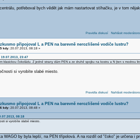
entrálu, potřeboval bych vědět jak mám nastartovat stíhačku, je v tom nějak
Pravidla diskusí
Nahlásit moderátoro
zkusmo připojoval L a PEN na barevně nerozlišené vodiče lustru?
5 kdy:
20.07.2013, 08:18 »
 19.07.2013, 23:47
 klasickou čokoládu. Z jedné strany dám PEN a ze druhé spojku na kostru a N (ten s modrou lin
čnosti si vyrobíte slabé miesto.
Pravidla diskusí
Nahlásit moderátoro
zkusmo připojoval L a PEN na barevně nerozlišené vodiče lustru?
6 kdy:
20.07.2013, 08:48 »
0.07.2013, 08:18
ti si vyrobíte slabé miesto.
 WAGO by byla lepší, na PEN třípolová. A na rozdíl od "čoko" je určena i pr