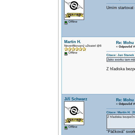
Umím startovat c
Offline
Martin H.
Re: Mohu 
Neverifikovaný uživatel @6
«
Odpověď #
Offline
Citace: Jan Stanek
Jako svorku tam mám
Z hľadiska bezpe
Jiří Schwarz
Re: Mohu 
«
Odpověď #
Citace: Martin H. 2
Z hľadiska bezpečnos
Offline
"Páčková" svorka