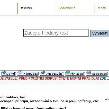
DISKUSE
DOKUMENTY
O NÁS
ELE, PŘED POUŽITÍM DISKUSÍ ČTĚTE MÍSTNÍ PRAVIDLA!
ZDE ..
ci, kutilové, laici
0 u
pochopení principu, rozhodování o tom, co si přeji, potřebuji, chci
 PEN na barevně nerozlišené vodiče lustru?