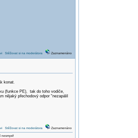
vi
Stěžovat si na moderátora
Zaznamenáno
ak konat.
ku (funkce PE), tak do toho vodiče,
vám nějaký přechodový odpor "nezapálil
vi
Stěžovat si na moderátora
Zaznamenáno
í nesmysl!