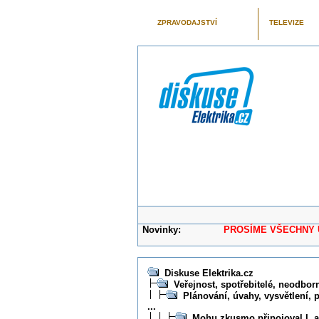
ZPRAVODAJSTVÍ
TELEVIZE
Novinky:
PROSÍME VŠECHNY UŽIVAT
Diskuse Elektrika.cz
Veřejnost, spotřebitelé, neodborní
Plánování, úvahy, vysvětlení, 
...
Mohu zkusmo připojoval L a