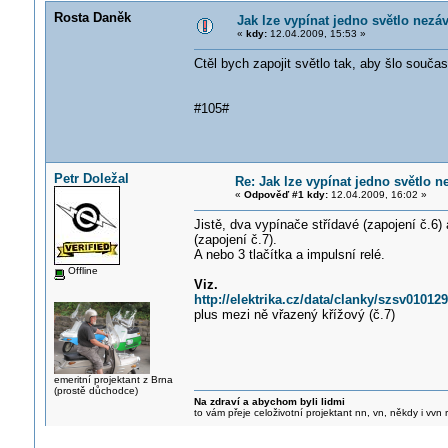
Rosta Daněk
Jak lze vypínat jedno světlo nezáv
«
kdy:
12.04.2009, 15:53 »
Ctěl bych zapojit světlo tak, aby šlo součas
#105#
Petr Doležal
Re: Jak lze vypínat jedno světlo n
«
Odpověď #1 kdy:
12.04.2009, 16:02 »
Jistě, dva vypínače střídavé (zapojení č.6) 
(zapojení č.7).
A nebo 3 tlačítka a impulsní relé.
Offline
Viz.
http://elektrika.cz/data/clanky/szsv010129
plus mezi ně vřazený křížový (č.7)
emeritní projektant z Brna
(prostě důchodce)
Na zdraví a abychom byli lidmi
to vám přeje celoživotní projektant nn, vn, někdy i vvn