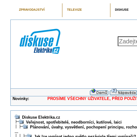
ZPRAVODAJSTVÍ
TELEVIZE
DISKUSE
Novinky:
PROSÍME VŠECHNY UŽIVATELE, PŘED POUŽITÍM 
Diskuse Elektrika.cz
Veřejnost, spotřebitelé, neodborníci, kutilové, laici
Plánování, úvahy, vysvětlení, pochopení principu, rozhod
...
Jak lze vypínat jedno světlo nezávisle třemi vypínači?