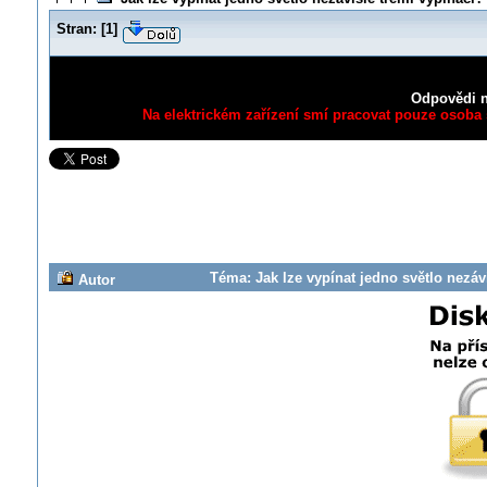
Stran:
[
1
]
Odpovědi n
Na elektrickém zařízení smí pracovat pouze osoba s
Téma: Jak lze vypínat jedno světlo nezáv
Autor