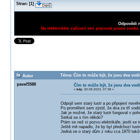
Stran:
[
1
]
Odpovědi n
Na elektrickém zařízení smí pracovat pouze osoba s
Téma: Čím to může být, že jsou dva vodič
Autor
pavel5588
Čím to může být, že jsou dva vodi
«
kdy:
30.09.2023, 07:36 »
Odpojil sem starý lustr a po připojení nového
Po proměření sem zjistil, že dva ze tří vod
Jak je možné, že starý lustr fungoval v po
Setkal se s tím někdo?
Ptám se než si pozvu elektrikáře, jestli se 
Ještě mě napadlo, že by byl předchozí lustr
Jedná se o starý dům z roku cca 1970 takž