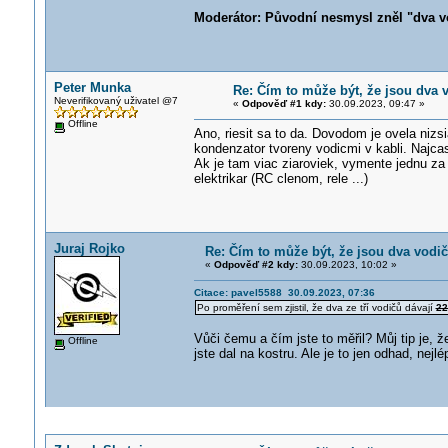
Moderátor: Původní nesmysl zněl "dva v
Peter Munka
Re: Čím to může být, že jsou dva 
Neverifikovaný uživatel @7
«
Odpověď #1 kdy:
30.09.2023, 09:47 »
Offline
Ano, riesit sa to da. Dovodom je ovela nizs
kondenzator tvoreny vodicmi v kabli. Najcas
Ak je tam viac ziaroviek, vymente jednu za 
elektrikar (RC clenom, rele ...)
Juraj Rojko
Re: Čím to může být, že jsou dva vodič
«
Odpověď #2 kdy:
30.09.2023, 10:02 »
Citace: pavel5588 30.09.2023, 07:36
Po proměření sem zjistil, že dva ze tří vodičů dávají
22
Vůči čemu a čím jste to měřil? Můj tip je, 
Offline
jste dal na kostru. Ale je to jen odhad, nejl