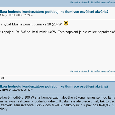
Pravidla diskusí
Nahlásit moderátoro
elkou hodnotu kondenzátoru potřebuji ke tlumivce osvětlení akvária?
1 kdy:
13.11.2006, 21:22 »
í chyba! Musíte použít tlumivky 18 (20) W!
zapojení 2x18W na 1x tlumivku 40W. Toto zapojení je ale velice nepraktické
Pravidla diskusí
Nahlásit moderátoro
jistí.
elkou hodnotu kondenzátoru potřebuji ke tlumivce osvětlení akvária?
2 kdy:
14.11.2006, 06:32 »
celkovém odběru 100 W si z kompenzací jalového výkonu nemusíte moc lámat
em na vyšší zatížení přívodního kabelu. Kdyby jste ale přece chtěl, tak to v
 zářivek jsem uvažoval účiník cos fí =0.5, celkový účiník pak cos fí=0,95. 
mivky.