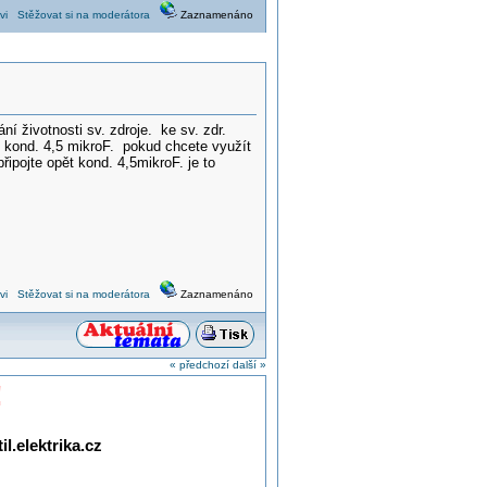
vi
Stěžovat si na moderátora
Zaznamenáno
ní životnosti sv. zdroje. ke sv. zdr.
n kond. 4,5 mikroF. pokud chcete využít
ipojte opět kond. 4,5mikroF. je to
vi
Stěžovat si na moderátora
Zaznamenáno
« předchozí
další »
!
l.elektrika.cz