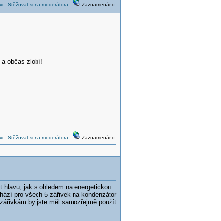
vi
Stěžovat si na moderátora
Zaznamenáno
 a občas zlobí!
vi
Stěžovat si na moderátora
Zaznamenáno
 hlavu, jak s ohledem na energetickou
ychází pro všech 5 zářivek na kondenzátor
K zářivkám by jste měl samozřejmě použít