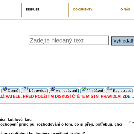
DISKUSE
DOKUMENTY
O NÁS
ELE, PŘED POUŽITÍM DISKUSÍ ČTĚTE MÍSTNÍ PRAVIDLA!
ZDE ..
ci, kutilové, laici
0 u
pochopení principu, rozhodování o tom, co si přeji, potřebuji, chci
toru potřebuji ke tlumivce osvětlení akvária?