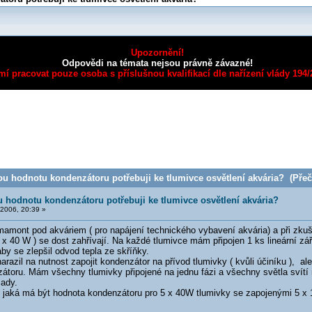
Upozornění!
Odpovědi na témata nejsou právně závazné!
mí pracovat pouze osoba s příslušnou kvalifikací dle nařízení vlády 194
u hodnotu kondenzátoru potřebuji ke tlumivce osvětlení akvária? (Přeč
u hodnotu kondenzátoru potřebuji ke tlumivce osvětlení akvária?
2006, 20:39 »
mont pod akváriem ( pro napájení technického vybavení akvária) a při zkuše
5 x 40 W ) se dost zahřívají. Na každé tlumivce mám připojen 1 ks lineární zá
by se zlepšil odvod tepla ze skříňky.
arazil na nutnost zapojit kondenzátor na přívod tlumivky ( kvůli účiníku ), a
átoru. Mám všechny tlumivky připojené na jednu fázi a všechny světla svítí
ady.
 jaká má být hodnota kondenzátoru pro 5 x 40W tlumivky se zapojenými 5 x