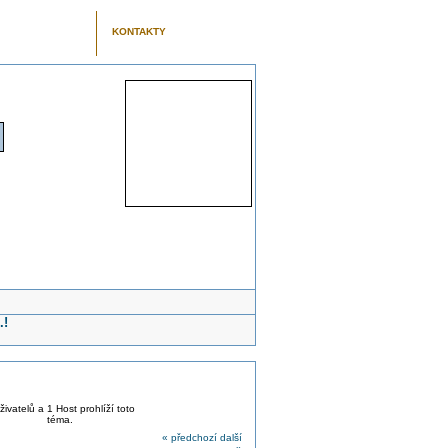
KONTAKTY
.!
živatelů a 1 Host prohlíží toto
téma.
« předchozí
další