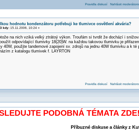
Pravidla diskusí
Nahlásit moderátoro
elkou hodnotu kondenzátoru potřebuji ke tlumivce osvětlení akvária?
3 kdy:
15.11.2006, 10:24 »
otože na nich vziká velký ztrátoý výkon. Troufám si tvrdit že dochází i snižová
použít odpovídající tlumivky 18(20)W. na každou takovou tlumivku je přiřaze
ky 40W, použjte tandemové zapojení sv. zdrojů na jednu 40W tlumivku a k té př
cházím z katalogu tlumivek f. LAYRTON
Pravidla diskusí
Nahlásit moderátoro
SLEDUJTE PODOBNÁ TÉMATA ZDE
Příbuzné diskuse a články z Kuti