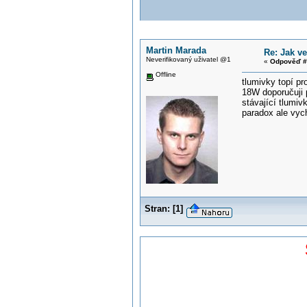
Martin Marada
Re: Jak v
Neverifikovaný uživatel @1
«
Odpověď #
Offline
tlumivky topí pr
18W doporučuji 
stávající tlumiv
paradox ale vy
Stran:
[
1
]