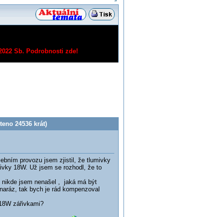
»
/2022 Sb.
Podrobnosti zde!
teno 24536 krát)
bním provozu jsem zjistil, že tlumivky
řivky 18W. Už jsem se rozhodl, že to
le nikde jsem nenašel , jaká má být
 naráz, tak bych je rád kompenzoval
 18W zářivkami?