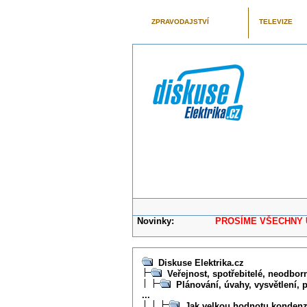
ZPRAVODAJSTVÍ
TELEVIZE
Novinky:
PROSÍME VŠECHNY UŽIVAT
Diskuse Elektrika.cz
Veřejnost, spotřebitelé, neodborní
Plánování, úvahy, vysvětlení, 
...
Jak velkou hodnotu kondenzá