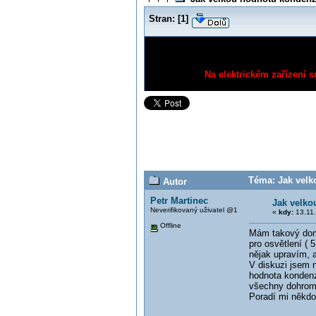
Stran:
[
1
]
Na elektrickém zařízení s
Téma: Jak velko
Autor
Petr Martinec
Jak velko
Neverifikovaný uživatel @1
«
kdy:
13.11.
Offline
Mám takový doma
pro osvětlení ( 
nějak upravím, a
V diskuzi jsem n
hodnota kondenz
všechny dohrom
Poradí mi někdo