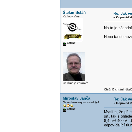
Štefan Beláň
Re: Jak v
Karlovy Vary
«
Odpověď #
No to je zásadn
Nebo tandemové 
Offline
Chránič je chránič!
Chránič chrání - jistič 
Miroslav Janča
Re: Jak v
Neverifikovaný uživatel @4
«
Odpověď #
Offline
Myslím, že při 
síť, tak s ohled
8,4 μF/ 400 V. U
odpovídající tlu