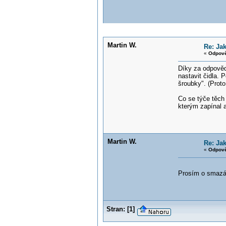
Martin W.
Re: Ja
«
Odpově
Díky za odpověd
nastavit čidla. 
šroubky". (Proto
Co se týče těch
kterým zapínal a
Martin W.
Re: Ja
«
Odpově
Prosím o smazání
Stran:
[
1
]