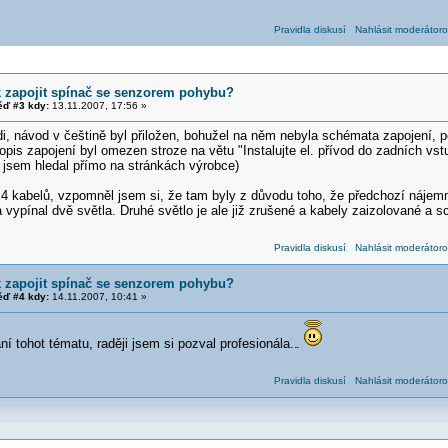
Pravidla diskusí
Nahlásit moderátoro
k zapojit spínač se senzorem pohybu?
ď #3 kdy:
13.11.2007, 17:56 »
i, návod v češtině byl přiložen, bohužel na něm nebyla schémata zapojení, p
Popis zapojení byl omezen stroze na větu "Instalujte el. přívod do zadních vstu
 jsem hledal přímo na stránkách výrobce)
 4 kabelů, vzpomněl jsem si, že tam byly z důvodu toho, že předchozí nájem
 vypínal dvě světla. Druhé světlo je ale již zrušené a kabely zaizolované a s
Pravidla diskusí
Nahlásit moderátoro
k zapojit spínač se senzorem pohybu?
ď #4 kdy:
14.11.2007, 10:41 »
 tohot tématu, raději jsem si pozval profesionála..
.
Pravidla diskusí
Nahlásit moderátoro