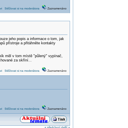
vi
Stěžovat si na moderátora
Zaznamenáno
ouze jeho popis a informace o tom, jak
pů přístroje a přitáhněte kontakty
ník měl v tom místě "půlený" vypínač,
chované za skříní...
vi
Stěžovat si na moderátora
Zaznamenáno
vi
Stěžovat si na moderátora
Zaznamenáno
« předchozí
další »