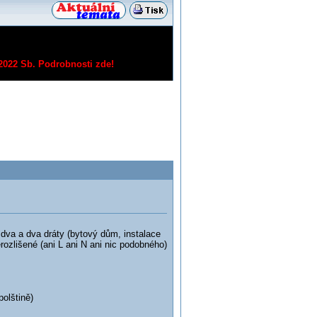
/2022 Sb.
Podrobnosti zde!
 dva a dva dráty (bytový dům, instalace
rozlišené (ani L ani N ani nic podobného)
olštině)