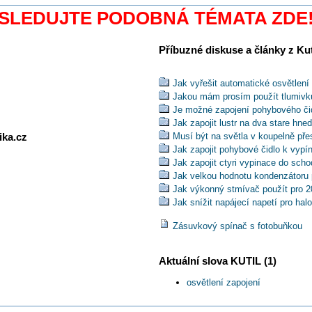
SLEDUJTE PODOBNÁ TÉMATA ZDE
Příbuzné diskuse a články z Kuti
Jak vyřešit automatické osvětlení
Jakou mám prosím použít tlumivk
Je možné zapojení pohybového či
Jak zapojit lustr na dva stare hne
ika.cz
Musí být na světla v koupelně pře
Jak zapojit pohybové čidlo k vypí
Jak zapojit ctyri vypinace do sch
Jak velkou hodnotu kondenzátoru p
Jak výkonný stmívač použít pro 
Jak snížit napájecí napetí pro ha
Kam se u lustru zapojí modrý, žlu
Zásuvkový spínač s fotobuňkou
Kdo poradí jak zaměnit 2 střídavé
Je vhodné nahrazovat v obytném 
PIR čidly ?
Aktuální slova KUTIL (1)
Jak připojím světlo s třemi dráty,
Jak zapojit pohybové čidlo s nás
osvětlení zapojení
Jak zapojím dva okruhy na dva v
Jak správně zapojit světlo v síti 