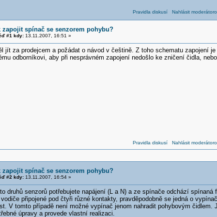
Pravidla diskusí
Nahlásit moderátoro
k zapojit spínač se senzorem pohybu?
ď #1 kdy:
13.11.2007, 16:51 »
l jít za prodejcem a požádat o návod v češtině. Z toho schematu zapojení je c
ému odborníkovi, aby při nesprávném zapojení nedošlo ke zničení čidla, nebo
Pravidla diskusí
Nahlásit moderátoro
k zapojit spínač se senzorem pohybu?
ď #2 kdy:
13.11.2007, 16:54 »
hto druhů senzorů potřebujete napájení (L a N) a ze spínače odchází spínaná
vodiče připojené pod čtyři různé kontakty, pravděpodobně se jedná o vypínač
st. V tomto případě není možné vypínač jenom nahradit pohybovým čidlem. Jed
ebné úpravy a provede vlastní realizaci.