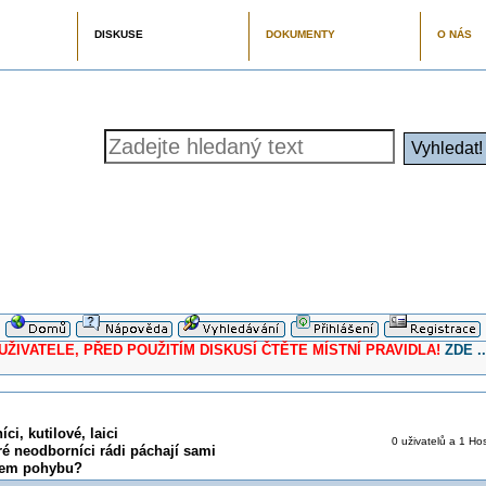
DISKUSE
DOKUMENTY
O NÁS
ELE, PŘED POUŽITÍM DISKUSÍ ČTĚTE MÍSTNÍ PRAVIDLA!
ZDE ..
ci, kutilové, laici
0 uživatelů a 1 Hos
ré neodborníci rádi páchají sami
orem pohybu?