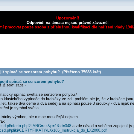
Upozornění!
Odpovědi na témata nejsou právně závazné!
mí pracovat pouze osoba s příslušnou kvalifikací dle nařízení vlády 194
jit spínač se senzorem pohybu? (Přečteno 35688 krát)
pojit spínač se senzorem pohybu?
.11.2007, 15:31 »
omatický spínač světla se senzorem pohybu?
o klasického vypínače do krabičky ve zdi, problém ale je, že v krabičce jsou
let, takže dva černé a dva šedé) a na spínači pouze 3 šroubky - dva nijak ne
střed je symbol světla...
 stránky výrobce, ale o moc moudřejší nejsem.
rak
t.csd.pl/oferta.php?LANG=cz&p=1&id=348
a zde návod a schéma zapojení (v p
.csd.pl/pliki/CERTYFIKATY/LX/185_Instrukcja_do_LX2000.pdf