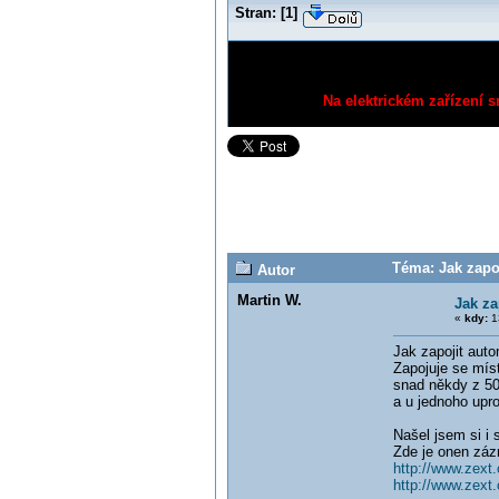
Stran:
[
1
]
Na elektrickém zařízení s
Téma: Jak zapo
Autor
Martin W.
Jak za
«
kdy:
13
Jak zapojit aut
Zapojuje se míst
snad někdy z 50.
a u jednoho upro
Našel jsem si i
Zde je onen záz
http://www.zex
http://www.zext