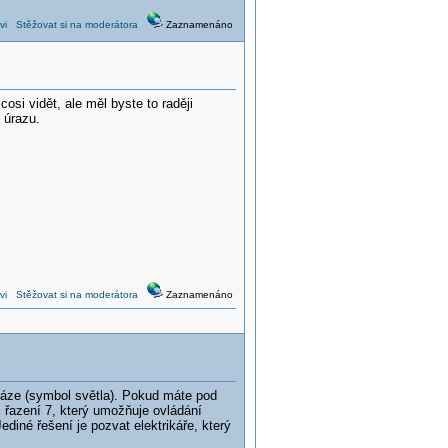
vi
Stěžovat si na moderátora
Zaznamenáno
osi vidět, ale měl byste to raději
 úrazu.
vi
Stěžovat si na moderátora
Zaznamenáno
 fáze (symbol světla). Pokud máte pod
 řazení 7, který umožňuje ovládání
iné řešení je pozvat elektrikáře, který