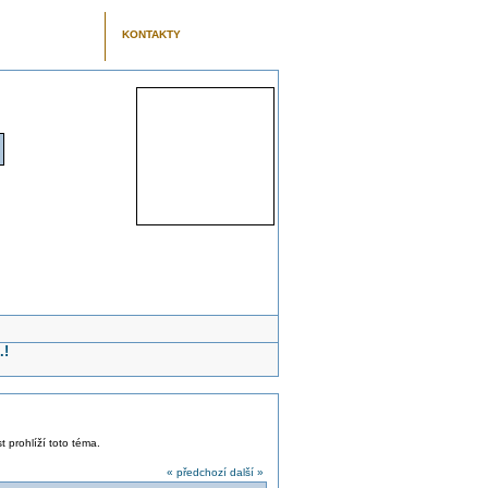
KONTAKTY
.!
t prohlíží toto téma.
« předchozí
další »