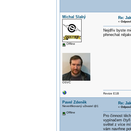
Michal Slabý
Re: Ja
«
Odpově
Nejdřív byste mě
přenechat nějak
Offline
OSVČ
Revize E1B
Pavel Zdeněk
Re: Ja
Neverifikovaný uživatel @1
«
Odpově
Offline
Pro činnost těc
vypínačem čtyři 
světel z více mí
vám navrhne potř