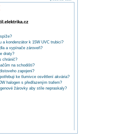
!
l.elektrika.cz
 spíže?
u a kondenzátor k 15W UVC trubici?
dla a vypínače zároveň?
de draty?
s chránič?
načům na schodišti?
odistoveho zapojeni?
otřebuji ke tlumivce osvětlení akvária?
20W halogen s předřazeným trafem?
logenové žárovky aby stíle nepraskaly?
to/zelený a hnědý vodič?
 spínače pro chodbu za pohybová čidla?
domě (chodby, garáž) časové vypínače
 když ve zdi mám jen dva?
těnným světlem?
ypínače?
TN-C?