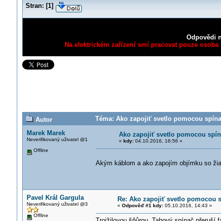
Stran:
[
1
]
Odpovědi n
Na elektrickém zařízení smí pracovat pouze osoba s
Téma: Ako zapojiť svetlo pomocou spína
Autor
Marek Marek
Ako zapojiť svetlo pomocou spín
Neverifikovaný uživatel @1
«
kdy:
04.10.2016, 16:56 »
Offline
Akým káblom a ako zapojím objímku so žiar
Pavel Král Gargula
Re: Ako zapojiť svetlo pomocou 
Neverifikovaný uživatel @3
«
Odpověď #1 kdy:
05.10.2016, 14:43 »
Offline
Trojžilovou šňůrou. Tahový spínač přeruší 