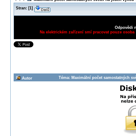
Stran:
[
1
]
Odpovědi n
Na elektrickém zařízení smí pracovat pouze osoba s
Téma: Maximální počet samostatných svět
Autor