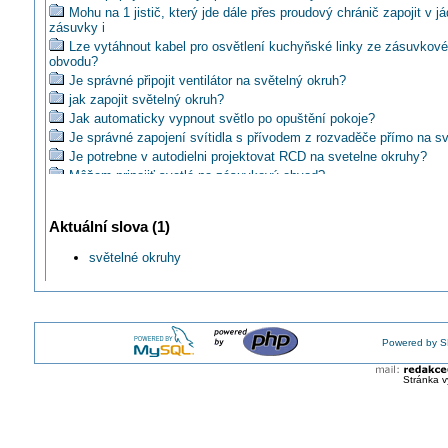
Mohu na 1 jistič, který jde dále přes proudový chránič zapojit v já
zásuvky i
Lze vytáhnout kabel pro osvětlení kuchyňské linky ze zásuvkov
obvodu?
Je správné připojit ventilátor na světelný okruh?
jak zapojit světelný okruh?
Jak automaticky vypnout světlo po opuštění pokoje?
Je správné zapojení svítidla s přívodem z rozvaděče přímo na sv
Je potrebne v autodielni projektovat RCD na svetelne okruhy?
Môžem pripojiť svetlá na zásuvkový obvod?
Je toto zapojení svítidla I. třídy do sítě TN-C správné?
Jak zapojit dva zdroje na LED osvětlení do TN-C bez chrániče a 
Aktuální slova (1)
zásuvky?
Proč nemůže být dnes společný jistič pro světla a zásuvky?
světelné okruhy
Lze využít 1 přívod k více svítídlům?
Jak zapínat současně se světlem ventilátor, aby se všechny prv
KU97?
Neodporuje něčemu světlo připojené do zásuvky ?
Budou svítit žárovky 12V plným výkonem v zapojení do série na
Powered by S
Mohu mít světelný a zásuvkový okruh ve společné krabici ve zdi
Jakým typem vodiče rekonstruovat rozvod starého lustru?
Stránka v
Jak zapojit 2 lustry v místnosti do série?
Lze využít kabel mezi schodišťovými vypínači k dalšímu rozvodu
okruhu?