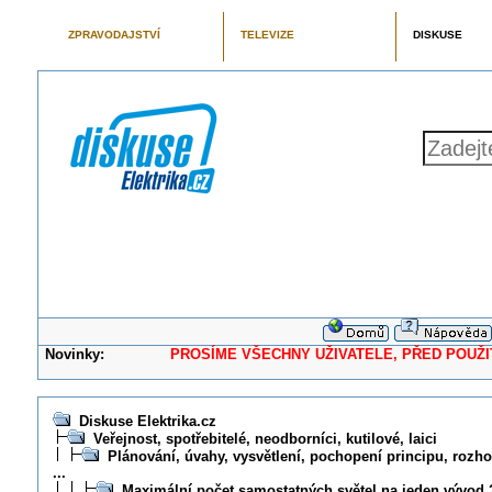
ZPRAVODAJSTVÍ
TELEVIZE
DISKUSE
Novinky:
PROSÍME VŠECHNY UŽIVATELE, PŘED POUŽITÍM 
Diskuse Elektrika.cz
Veřejnost, spotřebitelé, neodborníci, kutilové, laici
Plánování, úvahy, vysvětlení, pochopení principu, rozhod
...
Maximální počet samostatných světel na jeden vývod 