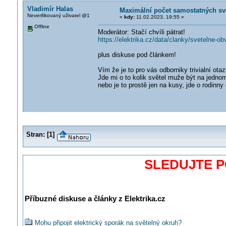
Vladimír Halas
Maximální počet samostatných svě
Neverifikovaný uživatel @1
«
kdy:
11.02.2023, 19:55 »
Offline
Moderátor: Stačí chvíli pátrat!
https://elektrika.cz/data/clanky/svetelne-o
plus diskuse pod článkem!
Vím že je to pro vás odborniky trivialní ota
Jde mi o to kolik světel muže být na jedn
nebo je to prostě jen na kusy, jde o rodinny
Stran:
[
1
]
SLEDUJTE 
Příbuzné diskuse a články z Elektrika.cz
Mohu připojit elektrický sporák na světelný okruh?