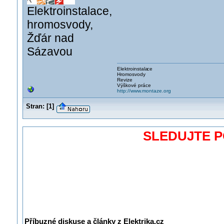
Elektroinstalace,
hromosvody,
Žďár nad
Sázavou
Elektroinstala
ce
Hromosvody
Revize
Výškové práce
http://www.montaze.org
Stran:
[
1
]
SLEDUJTE 
Příbuzné diskuse a články z Elektrika.cz