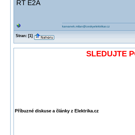
RT E2A
karvanek.milan@ceskyelektrikar.cz
Stran:
[
1
]
SLEDUJTE 
Příbuzné diskuse a články z Elektrika.cz