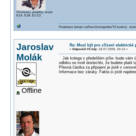
Chomutov, projekty, revize
E1A, E1B, E1-C2
Projektant (strojní zařízení/energetika/TZ budov), rev
Jaroslav
Re: Musí být pro zřízení elektrick
«
Odpověď #3 kdy:
18.07.2008, 20:14 »
Molák
Jak kolega v předešlém píše- bude vám účto
odběru se mně doslechlo, že budete platit t
Přesná částka za připojení je jistě v cenov
Informace bez záruky. Fakta si jistě najde
Offline