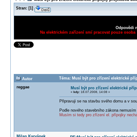
Stran:
[
1
]
Odpovědi n
Na elektrickém zařízení smí pracovat pouze osoba s
Téma: Musí být pro zřízení elektrické př
Autor
reggae
Musí být pro zřízení elektrické př
«
kdy:
18.07.2008, 14:08 »
Připravuji se na stavbu svého domu a v sou
Podle nového stavebního zákona nemusím mí
Musím si tedy pro zřízení el. přípojky nech
Milan Karvánek