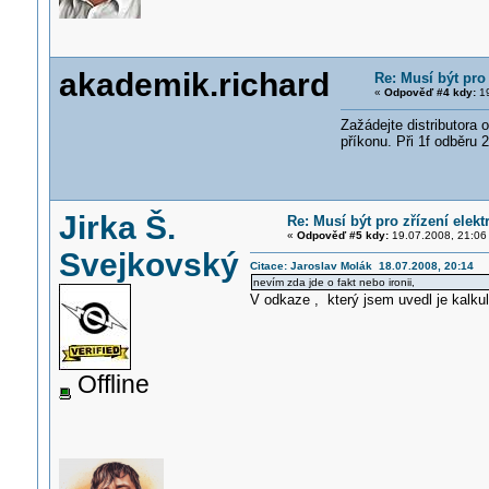
akademik.richard
Re: Musí být pro
«
Odpověď #4 kdy:
19
Zažádejte distributora o
příkonu. Při 1f odběru 
Jirka Š.
Re: Musí být pro zřízení elek
«
Odpověď #5 kdy:
19.07.2008, 21:06
Svejkovský
Citace: Jaroslav Molák 18.07.2008, 20:14
nevím zda jde o fakt nebo ironii,
V odkaze , který jsem uvedl je kalkul
Offline