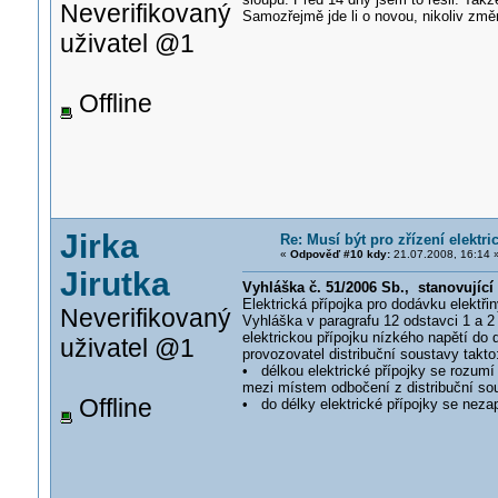
Neverifikovaný
Samozřejmě jde li o novou, nikoliv změ
uživatel @1
Offline
Jirka
Re: Musí být pro zřízení elektr
«
Odpověď #10 kdy:
21.07.2008, 16:14 
Jirutka
Vyhláška č. 51/2006 Sb., stanovující
Elektrická přípojka pro dodávku elekt
Neverifikovaný
Vyhláška v paragrafu 12 odstavci 1 a 2
elektrickou přípojku nízkého napětí do
uživatel @1
provozovatel distribuční soustavy takto
• délkou elektrické přípojky se rozumí 
mezi místem odbočení z distribuční so
Offline
• do délky elektrické přípojky se nezap