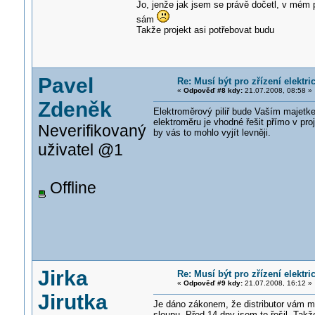
Jo, jenže jak jsem se právě dočetl, v mém
sám
Takže projekt asi potřebovat budu
Pavel
Re: Musí být pro zřízení elektr
«
Odpověď #8 kdy:
21.07.2008, 08:58 »
Zdeněk
Elektroměrový piliř bude Vaším majetk
elektroměru je vhodné řešit přímo v proj
Neverifikovaný
by vás to mohlo vyjít levněji.
uživatel @1
Offline
Jirka
Re: Musí být pro zřízení elektr
«
Odpověď #9 kdy:
21.07.2008, 16:12 »
Jirutka
Je dáno zákonem, že distributor vám mus
sloupu. Před 14 dny jsem to řešil. Takž