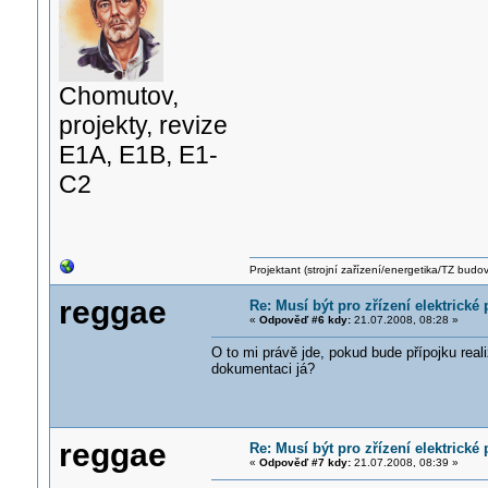
Chomutov,
projekty, revize
E1A, E1B, E1-
C2
Projektant (strojní zařízení/energetika/TZ budo
reggae
Re: Musí být pro zřízení elektrick
«
Odpověď #6 kdy:
21.07.2008, 08:28 »
O to mi právě jde, pokud bude přípojku real
dokumentaci já?
reggae
Re: Musí být pro zřízení elektrick
«
Odpověď #7 kdy:
21.07.2008, 08:39 »