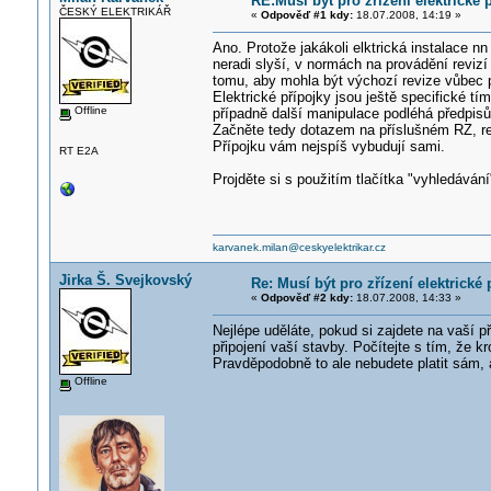
RE:Musí být pro zřízení elektrické
ČESKÝ ELEKTRIKÁŘ
«
Odpověď #1 kdy:
18.07.2008, 14:19 »
Ano. Protože jakákoli elktrická instalace nn
neradi slyší, v normách na provádění reviz
tomu, aby mohla být výchozí revize vůbec 
Elektrické přípojky jsou ještě specifické tím
Offline
případně další manipulace podléhá předpis
Začněte tedy dotazem na příslušném RZ, res
Přípojku vám nejspíš vybudují sami.
RT E2A
Projděte si s použitím tlačítka "vyhledáván
karvanek.milan@ceskyelektrikar.cz
Jirka Š. Svejkovský
Re: Musí být pro zřízení elektrick
«
Odpověď #2 kdy:
18.07.2008, 14:33 »
Nejlépe uděláte, pokud si zajdete na vaší 
připojení vaší stavby. Počítejte s tím, že k
Pravděpodobně to ale nebudete platit sám,
Offline