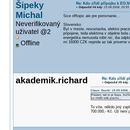
Šipeky
Re: Kdo zřídí přípojku k EO.N 
«
Odpověď #4 kdy:
15.09.2008, 20:55
Michal
Sice offtopic ale pre porovnanie...
Neverifikovaný
Slovensko
Byt v meste, novostavba, elektro prac
uživatel @2
pripojene, teda elektrina v objekte bol
energetika nemusela robit nic, iba odpl
Offline
mi 16000 CZK nepride az tak priserne v
akademik.richard
Re: Kdo zřídí p
«
Odpověď #5 kdy:
Citace: Daviki 15.09.2008, 
Páááni, tak to je šupa, 3x25
co chtěk tolik prachu...
To víte, někdo jiný zap
700.000,- Kč. Už není 