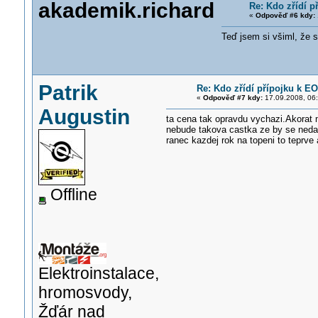
akademik.richard
Re: Kdo zřídí p
«
Odpověď #6 kdy:
Teď jsem si všiml, že s
Patrik
Re: Kdo zřídí přípojku k EO
«
Odpověď #7 kdy:
17.09.2008, 06:
Augustin
ta cena tak opravdu vychazi.Akorat m
nebude takova castka ze by se neda
ranec kazdej rok na topeni to teprve a
Offline
Elektroinstalace,
hromosvody,
Žďár nad