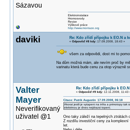
Sázavou
Elektroinstala
ce
Hromosvody
Revize
Výškové práce
http://www.montaze.org
daviki
Re: Kdo zřídí přípojku k EO.N a ko
«
Odpověď #8 kdy:
17.09.2008, 18:43 »
všem za odpovědi, dost mi to pomoh
Na dům možná mám, ale nevím proč by mě ne
varinatu která bude cenu za otop výrazně s
Valter
Re: Kdo zřídí přípojku k EO.N 
«
Odpověď #9 kdy:
12.11.2008, 11:43 
Mayer
Citace: Patrik Augustin 17.09.2008, 06:18
Akorat jestli je vytapeni na infra a primotopy tak 
Neverifikovaný
elektrinou je dnes nejdrazsi topeni.
uživatel @1
Ono taky záleží na tepelných ztrátách o
Z rozdílu investiční ceny za komplexní 
let.
Nebo i déle.