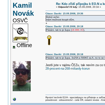
Kamil
Re: Kdo zřídí přípojku k EO.N a ko
«
Odpověď #3 kdy:
15.09.2008, 20:34 »
Novák
Citace: Daviki 15.09.2008, 19:36
Dobrý večer,
OSVČ
mám možnost koupit dům,
+
Citace: Daviki 15.09.2008, 20:18
Páááni, tak to je šupa (
16.000,-Kč
),
Offline
Citace: Daviki 15.09.2008, 20:18
Páááni, tak to je šupa, 3x25A a 500Kč za A, no to se te
Jestli jste v rajónu ČEZu, tak nevím za co t
28-procent-na-268-miliardy-korun
Revizní technik E2/A - specializace na přístroje a zaříze
působnost : zdravotnictví - celá ČR, ostatní revize - K