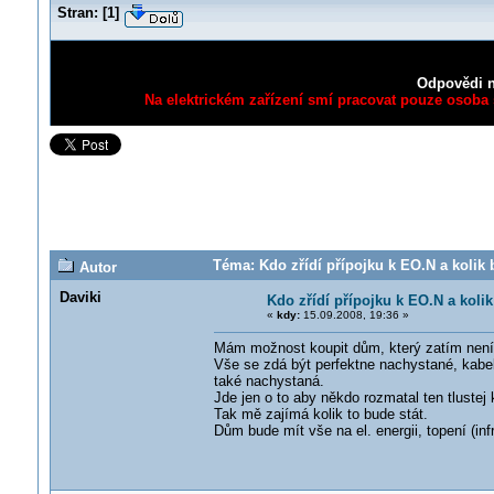
Stran:
[
1
]
Odpovědi n
Na elektrickém zařízení smí pracovat pouze osoba s
Téma: Kdo zřídí přípojku k EO.N a kolik 
Autor
Daviki
Kdo zřídí přípojku k EO.N a kolik
«
kdy:
15.09.2008, 19:36 »
Mám možnost koupit dům, který zatím není př
Vše se zdá být perfektne nachystané, kabe
také nachystaná.
Jde jen o to aby někdo rozmatal ten tlustej 
Tak mě zajímá kolik to bude stát.
Dům bude mít vše na el. energii, topení (in