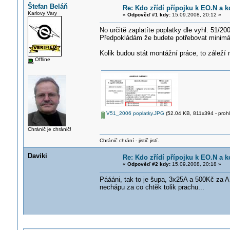
Štefan Beláň
Re: Kdo zřídí přípojku k EO.N a ko
Karlovy Vary
«
Odpověď #1 kdy:
15.09.2008, 20:12 »
No určitě zaplatíte poplatky dle vyhl. 51/200
Předpokládám že budete potřebovat minimálně
Kolik budou stát montážní práce, to záleží
Offline
V51_2006 poplatky.JPG
(52.04 KB, 811x394 - prohl
Chránič je chránič!
Chránič chrání - jistič jistí.
Daviki
Re: Kdo zřídí přípojku k EO.N a ko
«
Odpověď #2 kdy:
15.09.2008, 20:18 »
Páááni, tak to je šupa, 3x25A a 500Kč za A, 
nechápu za co chtěk tolik prachu...