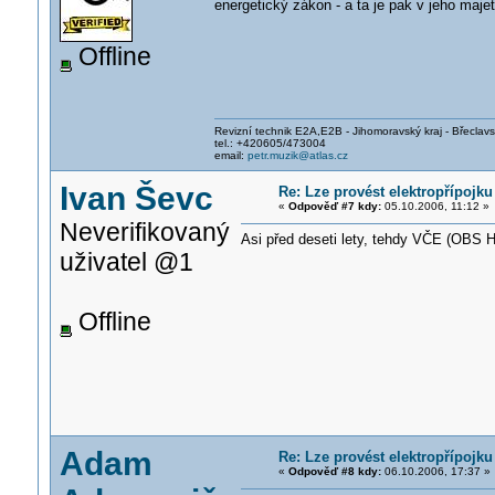
energetický zákon - a ta je pak v jeho majet
Offline
Revizní technik E2A,E2B - Jihomoravský kraj - Břeclav
tel.: +420605/473004
email:
petr.muzik@atlas.cz
Ivan Ševc
Re: Lze provést elektropřípojku
«
Odpověď #7 kdy:
05.10.2006, 11:12 »
Neverifikovaný
Asi před deseti lety, tehdy VČE (OBS Ho
uživatel @1
Offline
Adam
Re: Lze provést elektropřípojku
«
Odpověď #8 kdy:
06.10.2006, 17:37 »