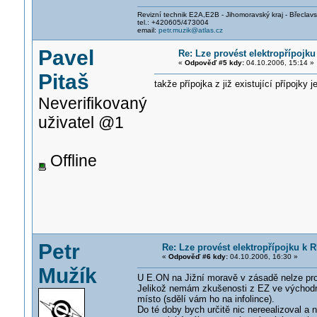
Revizní technik E2A,E2B - Jihomoravský kraj - Břeclav
tel.: +420605/473004
email:
petr.muzik@atlas.cz
Pavel
Re: Lze provést elektropřípojku
«
Odpověď #5 kdy:
04.10.2006, 15:14 »
Pitaš
takže přípojka z již existující přípojk
Neverifikovaný
uživatel @1
Offline
Petr
Re: Lze provést elektropřípojku k R
«
Odpověď #6 kdy:
04.10.2006, 16:30 »
Mužík
U E.ON na Jižní moravě v zásadě nelze prov
Jelikož nemám zkušenosti z EZ ve východní
místo (sdělí vám ho na infolince).
Do té doby bych určitě nic nereealizoval a n