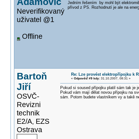
Adamovič
Jedním řešením by mohl být elektroměr
přívod z PS. Rozhodnutí je ale na energ
Neverifikovaný
uživatel @1
Offline
Bartoň
Re: Lze provést elektropřípojku k R
«
Odpověď #9 kdy:
31.10.2007, 08:31 »
Jiří
Pokud si soused přípojku platil sám tak je 
Pokud vám mají dělat novou přípojku na své
OSVČ-
sám. Potom budete vlastníkem vy a takě ne
Revizni
technik
E2/A, EZS
Ostrava