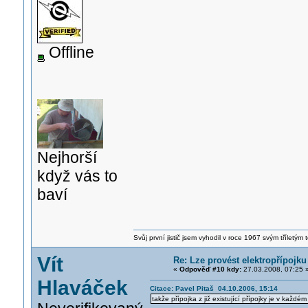
Offline
Nejhorší
když vás to
baví
Svůj první jistič jsem vyhodil v roce 1967 svým tříletý
Vít
Re: Lze provést elektropřípojku
«
Odpověď #10 kdy:
27.03.2008, 07:25 
Hlaváček
Citace: Pavel Pitaš 04.10.2006, 15:14
takže přípojka z již existující přípojky je v kaž