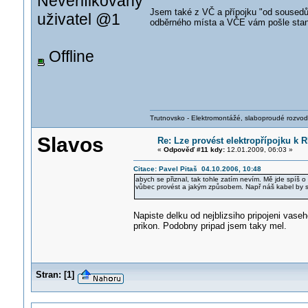
Neverifikovaný
Jsem také z VČ a přípojku "od sousedů" 
uživatel @1
odběrného místa a VČE vám pošle stanov
Offline
Trutnovsko - Elektromontážé, slaboproudé rozvod
Slavos
Re: Lze provést elektropřípojku k R
«
Odpověď #11 kdy:
12.01.2009, 06:03 »
Citace: Pavel Pitaš 04.10.2006, 10:48
abych se přiznal, tak tohle zatím nevím. Mě jde spíš o 
vůbec provést a jakým způsobem. Např náš kabel by se
Napiste delku od nejblizsiho pripojeni vas
prikon. Podobny pripad jsem taky mel.
Stran:
[
1
]