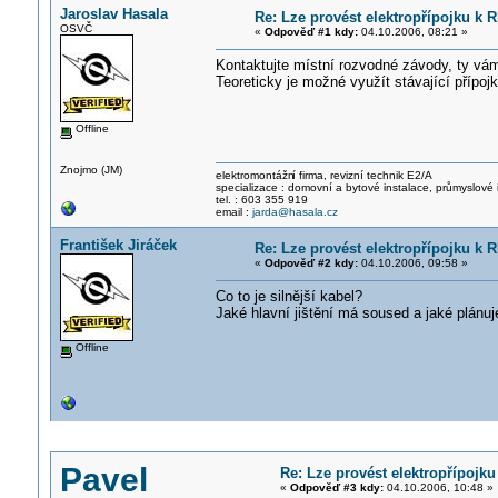
Jaroslav Hasala
Re: Lze provést elektropřípojku k R
OSVČ
«
Odpověď #1 kdy:
04.10.2006, 08:21 »
Kontaktujte místní rozvodné závody, ty vám
Teoreticky je možné využít stávající přípo
Offline
Znojmo (JM)
elektromontážn
í firma, revizní technik E2/A
specializace : domovní a bytové instalace, průmyslové 
tel. : 603 355 919
email :
jarda@hasala.cz
František Jiráček
Re: Lze provést elektropřípojku k R
«
Odpověď #2 kdy:
04.10.2006, 09:58 »
Co to je silnější kabel?
Jaké hlavní jištění má soused a jaké plánuj
Offline
Pavel
Re: Lze provést elektropřípojku
«
Odpověď #3 kdy:
04.10.2006, 10:48 »