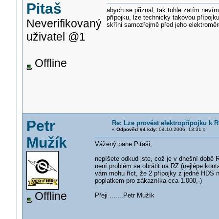
Pitaš
abych se přiznal, tak tohle zatím nevím
přípojku, lze technicky takovou přípoj
Neverifikovaný
skříni samozřejmě před jeho elektroměr
uživatel @1
Offline
Petr
Re: Lze provést elektropřípojku k R
«
Odpověď #4 kdy:
04.10.2006, 13:31 »
Mužík
Vážený pane Pitaši,
nepíšete odkud jste, což je v dnešní době R
není problém se obrátit na RZ (nejlépe kon
vám mohu říct, že 2 přípojky z jedné HDS n
poplatkem pro zákazníka cca 1.000,-)
Offline
Přeji .......Petr Mužík