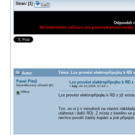
Stran:
[
1
]
Odpovědi n
Na elektrickém zařízení smí pracovat pouze osoba s
Téma: Lze provést elektropřípojku k RD z 
Autor
Pavel Pitaš
Lze provést elektropřípojku k RD z 
Neverifikovaný uživatel @1
«
kdy:
04.10.2006, 07:42 »
Offline
Lze provést elektropřípojk
u k RD z již exist
Tzn. on si ji v minuilosti na vlastní nákld
utáhnout i další RD). Z místa z kterého se p
nechce povolit žádný kopání a jiné přípojn