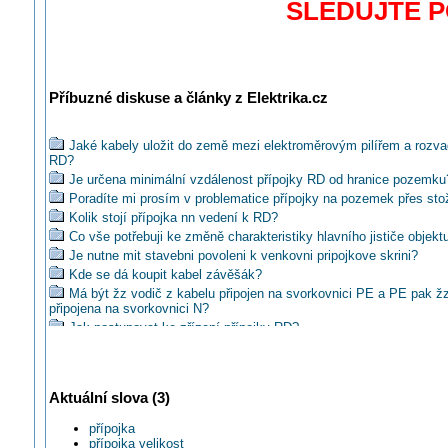
SLEDUJTE 
Příbuzné diskuse a články z Elektrika.cz
Jaké kabely uložit do země mezi elektroměrovým pilířem a rozv
RD?
Je určena minimální vzdálenost přípojky RD od hranice pozemku
Poradíte mi prosím v problematice přípojky na pozemek přes sto
Kolik stojí přípojka nn vedení k RD?
Co vše potřebuji ke změně charakteristiky hlavního jističe objekt
Je nutne mit stavebni povoleni k venkovni pripojkove skrini?
Kde se dá koupit kabel závěšák?
Má být žz vodič z kabelu připojen na svorkovnici PE a PE pak ž
připojena na svorkovnici N?
Jak postupovat ke zřízení přípojky RD?
Je potřeba stav. povolení pro novou přípojku do 50-ti metrů?
Proč jsou závazné připojovací podmínky PRE?
Jak pořídit sloupek pro měření elektrické energie?
Aktuální slova (3)
Je cena za svépomocí přeložky 50.000 pro ČEZ normální?
Na kolik asi vyjde přípojka elektriky RD dlouhá asi 340m?
přípojka
Proč jsou na novém přívodu hliníkové kabely?
přípojka velikost