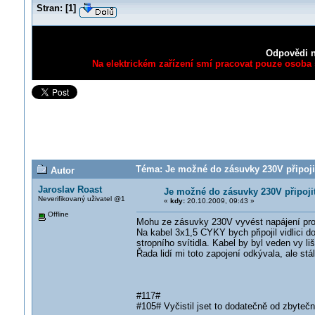
Stran:
[
1
]
Odpovědi n
Na elektrickém zařízení smí pracovat pouze osoba s
Téma: Je možné do zásuvky 230V připojit
Autor
Jaroslav Roast
Je možné do zásuvky 230V připoji
Neverifikovaný uživatel @1
«
kdy:
20.10.2009, 09:43 »
Offline
Mohu ze zásuvky 230V vyvést napájení pro 
Na kabel 3x1,5 CYKY bych připojil vidlici d
stropního svítidla. Kabel by byl veden vy li
Řada lidí mi toto zapojení odkývala, ale stá
#117#
#105# Vyčistil jset to dodatečně od zbytečno