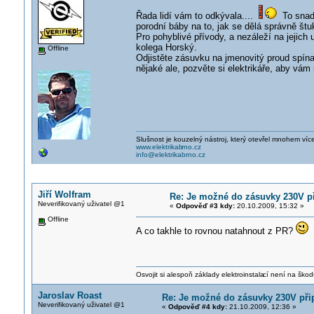
Řada lidí vám to odkývala....
To snad 
porodní báby na to, jak se dělá správně štuk
Pro pohyblivé přívody, a nezáleží na jejich 
kolega Horský.
Offline
Odjistěte zásuvku na jmenovitý proud spín
nějaké ale, pozvěte si elektrikáře, aby vám 
Slušnost je kouzelný nástroj, který otevřel mnohem víc
www.elektrikab
rno.cz
info@elektrikabrno.cz
Jiří Wolfram
Re: Je možné do zásuvky 230V př
Neverifikovaný uživatel @1
«
Odpověď #3 kdy:
20.10.2009, 15:32 »
Offline
A co takhle to rovnou natahnout z PR?
Osvojit si alespoň základy elektroinstala
cí není na škod
Jaroslav Roast
Re: Je možné do zásuvky 230V přip
Neverifikovaný uživatel @1
«
Odpověď #4 kdy:
21.10.2009, 12:36 »