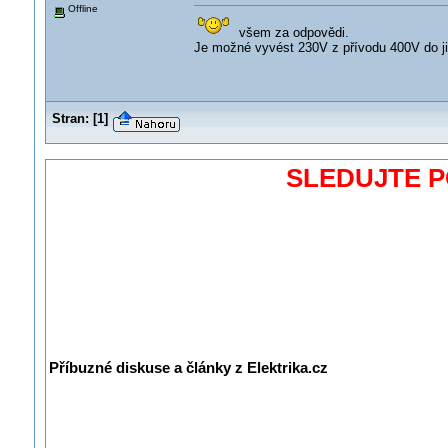
Offline
všem za odpovědi.
Je možné vyvést 230V z přívodu 400V do jis
Stran:
[
1
]
SLEDUJTE 
Příbuzné diskuse a články z Elektrika.cz