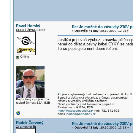
Pavel Horský
Re: Je možné do zásuvky 230V př
ČESKÝ ŽIVNOSTNÍK
«
Odpověď #1 kdy:
20.10.2009, 12:24 »
Jestliže je pevná výchozí zásuvka jištěna 
nemá co dělat a pevný kabel CYKY se nedá 
To co popisujete není dobré řešení.
Offline
Projekce vyhrazených el. zařízení v objektech tř. A + B
Bytová a občanská výstavba, průmysl, zdravotnictví
Podbořany - projekční a
Návrhy a výpočty umělého osvětlení
revizní činnost E2A, E2B
Návrhy ochrany před bleskem a přepětím
Revizní technik E2A, E2B
http://www.severocech.cz/
mob. 721 141 602
email:
horac@podborany.cz
Radek Červený
Re: Je možné do zásuvky 230V př
Žij a nechej žít
«
Odpověď #2 kdy:
20.10.2009, 13:28 »