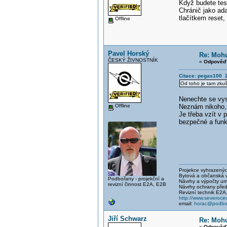
Když budete test
Chránič jako ad
tlačítkem reset,
Offline
Pavel Horský
Re: Mohu
ČESKÝ ŽIVNOSTNÍK
«
Odpověď 
Citace: pegas100 2
Od toho je tam zkuše
Nenechte se vy
Offline
Neznám nikoho, k
Je třeba vzít v 
bezpečné a funk
Projekce vyhrazených 
Bytová a občanská vý
Podbořany - projekční a
Návrhy a výpočty um
revizní činnost E2A, E2B
Návrhy ochrany před
Revizní technik E2A
http://www.severocec
email:
horac@podbor
Jiří Schwarz
Re: Mohu
«
Odpověď 