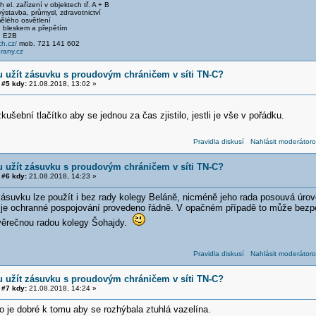
el. zařízení v objektech tř. A + B
stavba, průmysl, zdravotnictví
ělého osvětlení
 bleskem a přepětím
, E2B
h.cz/
mob. 721 141 602
any.cz
 užít zásuvku s proudovým chráničem v síti TN-C?
#5 kdy:
21.08.2018, 13:02 »
kušební tlačítko aby se jednou za čas zjistilo, jestli je vše v pořádku.
Pravidla diskusí
Nahlásit moderátoro
 užít zásuvku s proudovým chráničem v síti TN-C?
#6 kdy:
21.08.2018, 14:23 »
zásuvku lze použít i bez rady kolegy Beláně, nicméně jeho rada posouvá úr
 je ochranné pospojování provedeno řádně. V opačném případě to může bezpeč
ávěrečnou radou kolegy Šohajdy.
Pravidla diskusí
Nahlásit moderátoro
 užít zásuvku s proudovým chráničem v síti TN-C?
#7 kdy:
21.08.2018, 14:24 »
o je dobré k tomu aby se rozhýbala ztuhlá vazelína.