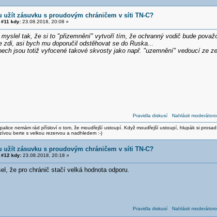
 užít zásuvku s proudovým chráničem v síti TN-C?
#11 kdy:
23.08.2018, 20:08 »
 myslel tak, že si to "přizemnění" vytvoří tím, že ochranný vodič bude pova
e zdi, asi bych mu doporučil odstěhovat se do Ruska...
ch jsou totiž vyfocené takové skvosty jako např. "uzemnění" vedoucí ze ze
Pravidla diskusí
Nahlásit moderátoro
alice nemám rád přísloví o tom, že moudřejší ustoupí. Když moudřejší ustoupí, hlupák si prosad
zívou berte s velkou rezervou a nadhledem :-)
 užít zásuvku s proudovým chráničem v síti TN-C?
#12 kdy:
23.08.2018, 20:18 »
l, že pro chránič stačí velká hodnota odporu.
Pravidla diskusí
Nahlásit moderátoro