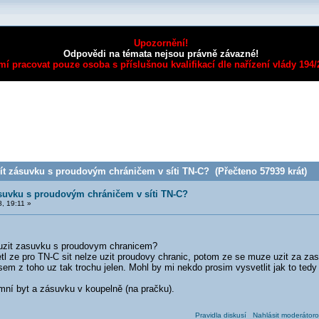
Upozornění!
Odpovědi na témata nejsou právně závazné!
mí pracovat pouze osoba s příslušnou kvalifikací dle nařízení vlády 194
t zásuvku s proudovým chráničem v síti TN-C? (Přečteno 57939 krát)
suvku s proudovým chráničem v síti TN-C?
, 19:11 »
uzit zasuvku s proudovym chranicem?
l ze pro TN-C sit nelze uzit proudovy chranic, potom ze se muze uzit za zas
jsem z toho uz tak trochu jelen. Mohl by mi nekdo prosim vysvetlit jak to tedy 
mní byt a zásuvku v koupelně (na pračku).
Pravidla diskusí
Nahlásit moderátoro