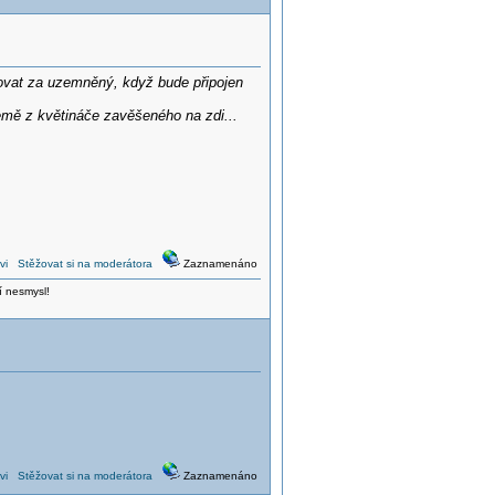
žovat za uzemněný, když bude připojen
mě z květináče zavěšeného na zdi...
vi
Stěžovat si na moderátora
Zaznamenáno
í nesmysl!
vi
Stěžovat si na moderátora
Zaznamenáno