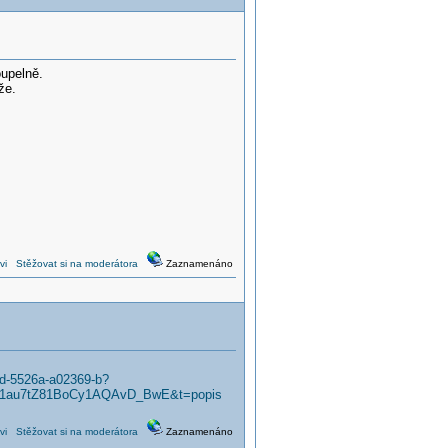
upelně.
že.
vi
Stěžovat si na moderátora
Zaznamenáno
cd-5526a-a02369-b?
B1au7tZ81BoCy1AQAvD_BwE&t=popis
vi
Stěžovat si na moderátora
Zaznamenáno