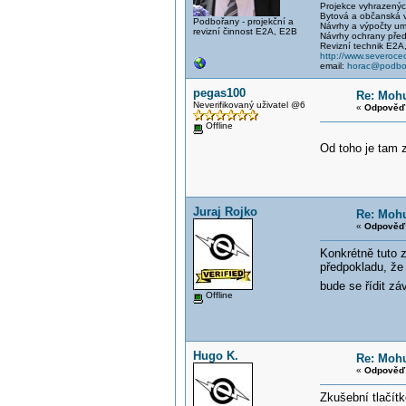
Projekce vyhrazených 
Bytová a občanská vý
Podbořany - projekční a
Návrhy a výpočty um
revizní činnost E2A, E2B
Návrhy ochrany před
Revizní technik E2A
http://www.severocec
email:
horac@podbor
pegas100
Re: Mohu
Neverifikovaný uživatel @6
«
Odpověď 
Offline
Od toho je tam z
Juraj Rojko
Re: Mohu
«
Odpověď 
Konkrétně tuto 
předpokladu, že
bude se řídit z
Offline
Hugo K.
Re: Mohu
«
Odpověď 
Zkušební tlačítk