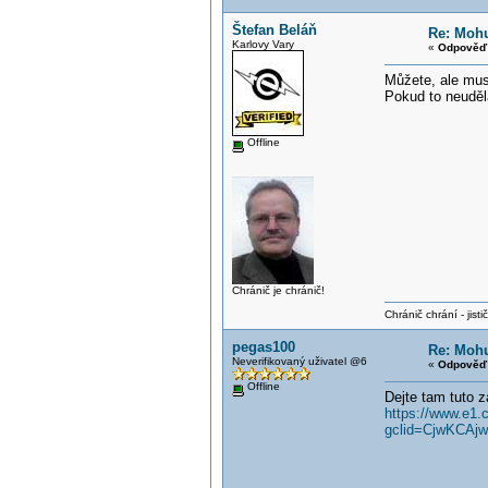
Štefan Beláň
Re: Mohu
Karlovy Vary
«
Odpověď 
Můžete, ale mus
Pokud to neuděl
Offline
Chránič je chránič!
Chránič chrání - jistič 
pegas100
Re: Mohu
Neverifikovaný uživatel @6
«
Odpověď 
Offline
Dejte tam tuto 
https://www.e1.
gclid=CjwKCAj