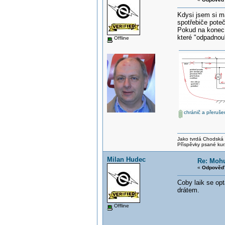
Kdysi jsem si ma
spotřebiče pote
Pokud na konec 
které "odpadnou"
Offline
chránič a přeruše
Jako tvrdá Chodská p
Příspěvky psané kur
Milan Hudec
Re: Mohu
«
Odpověď 
Coby laik se opt
drátem.
Offline