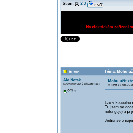
Stran:
[
1
]
2
3
Na elektrickém zařízení s
Téma: Mohu uží
Autor
Ale Notak
Mohu užít zá
Neverifikovaný uživatel @1
«
kdy:
18.08.2018
Offline
Lze v koupelne 
Tu jsem se docet
nefunguje) a ja 
Jedná se o náje