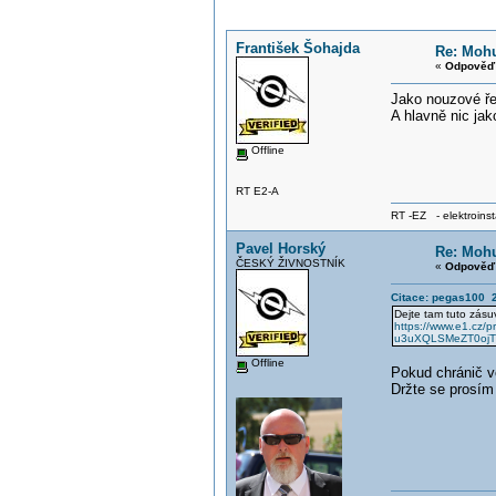
František Šohajda
Re: Mohu
«
Odpověď 
Jako nouzové ře
A hlavně nic ja
Offline
RT E2-A
RT -EZ - elektroinst
Pavel Horský
Re: Mohu
ČESKÝ ŽIVNOSTNÍK
«
Odpověď 
Citace: pegas100 2
Dejte tam tuto zásu
https://www.e1.cz/
u3uXQLSMeZT0ojT
Offline
Pokud chránič v
Držte se prosím