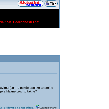
/2022 Sb.
Podrobnosti zde!
uvkou (pak tu nekdo psal ze to stejne
je a hlavne proc to tak je?
vi
Stěžovat si na moderátora
Zaznamenáno