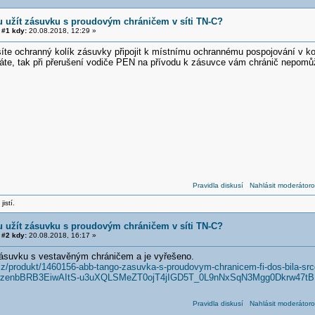
 užít zásuvku s proudovým chráničem v síti TN-C?
#1 kdy:
20.08.2018, 12:29 »
íte ochranný kolík zásuvky připojit k místnímu ochrannému pospojování v ko
áte, tak při přerušení vodiče PEN na přívodu k zásuvce vám chránič nepomů
Pravidla diskusí
Nahlásit moderátoro
jistí.
 užít zásuvku s proudovým chráničem v síti TN-C?
#2 kdy:
20.08.2018, 16:17 »
zásuvku s vestavěným chráničem a je vyřešeno.
cz/produkt/1460156-abb-tango-zasuvka-s-proudovym-chranicem-fi-dos-bila-sr
wzenbBRB3EiwAItS-u3uXQLSMeZT0ojT4jIGD5T_0L9nNxSqN3Mgg0Dkrw47t
Pravidla diskusí
Nahlásit moderátoro