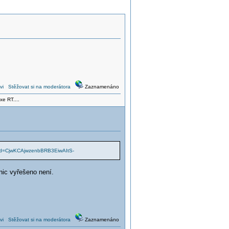
vi
Stěžovat si na moderátora
Zaznamenáno
xe RT....
clid=CjwKCAjwzenbBRB3EiwAItS-
nic vyřešeno není.
vi
Stěžovat si na moderátora
Zaznamenáno