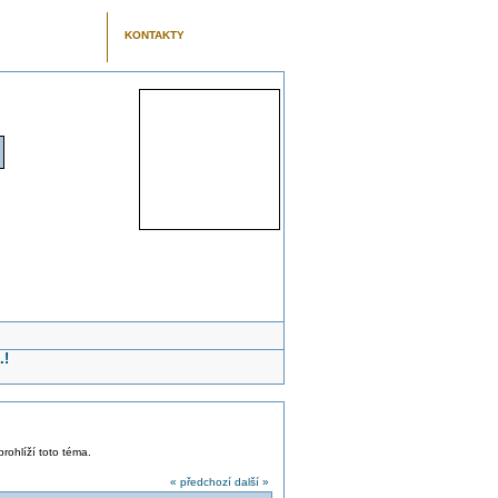
KONTAKTY
.!
prohlíží toto téma.
« předchozí
další »