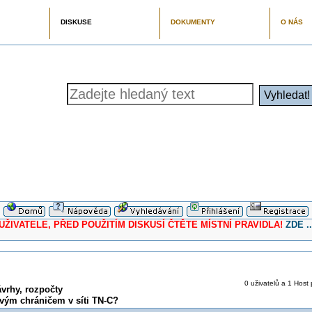
DISKUSE
DOKUMENTY
O NÁS
ELE, PŘED POUŽITÍM DISKUSÍ ČTĚTE MÍSTNÍ PRAVIDLA!
ZDE ..
0 uživatelů a 1 Host 
vrhy, rozpočty
vým chráničem v síti TN-C?