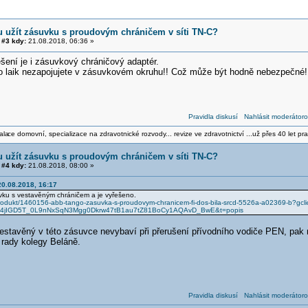
 užít zásuvku s proudovým chráničem v síti TN-C?
#3 kdy:
21.08.2018, 06:36 »
šení je i zásuvkový chráničový adaptér.
ko laik nezapojujete v zásuvkovém okruhu!! Což může být hodně nebezpečné!
Pravidla diskusí
Nahlásit moderátoro
ala
ce domovní, specializace na zdravotnické rozvody... revize ve zdravotnictví ...už přes 40 let pra
 užít zásuvku s proudovým chráničem v síti TN-C?
#4 kdy:
21.08.2018, 08:00 »
0.08.2018, 16:17
vku s vestavěným chráničem a je vyřešeno.
produkt/1460156-abb-tango-zasuvka-s-proudovym-chranicem-fi-dos-bila-srcd-5526a-a02369-b?g
4jIGD5T_0L9nNxSqN3Mgg0Dkrw47tB1au7tZ81BoCy1AQAvD_BwE&t=popis
estavěný v této zásuvce nevybaví při přerušení přívodního vodiče PEN, pak 
 rady kolegy Beláně.
Pravidla diskusí
Nahlásit moderátoro