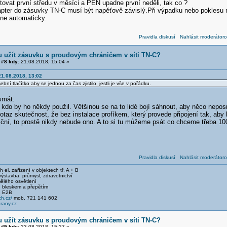
ovat první středu v měsíci a PEN upadne první neděli, tak co ?
apter do zásuvky TN-C musí být napěťově závislý.Při výpadku nebo poklesu 
 ne automaticky.
Pravidla diskusí
Nahlásit moderátoro
 užít zásuvku s proudovým chráničem v síti TN-C?
#8 kdy:
21.08.2018, 15:04 »
1.08.2018, 13:02
bní tlačítko aby se jednou za čas zjistilo, jestli je vše v pořádku.
smát.
do by ho někdy použil. Většinou se na to lidé bojí sáhnout, aby něco neposr.
potaz skutečnost, že bez instalace profíkem, který provede připojení tak, aby 
ční, to prostě nikdy nebude ono. A to si tu můžeme psát co chceme třeba 100
Pravidla diskusí
Nahlásit moderátoro
el. zařízení v objektech tř. A + B
stavba, průmysl, zdravotnictví
ělého osvětlení
 bleskem a přepětím
, E2B
h.cz/
mob. 721 141 602
any.cz
 užít zásuvku s proudovým chráničem v síti TN-C?
#9 kdy:
23.08.2018, 15:27 »