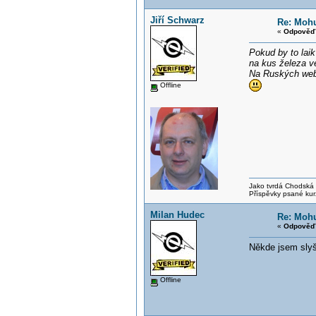
Jiří Schwarz
Re: Mohu
«
Odpověď 
Pokud by to laik
na kus železa v
Na Ruských webe
Offline
Jako tvrdá Chodská p
Příspěvky psané kur
Milan Hudec
Re: Mohu
«
Odpověď 
Někde jsem slyše
Offline