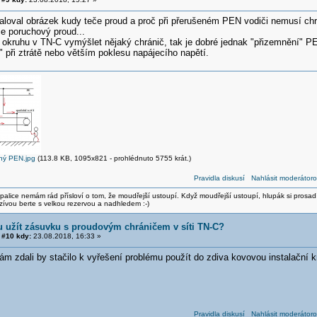
loval obrázek kudy teče proud a proč při přerušeném PEN vodiči nemusí chrán
če poruchový proud...
okruhu v TN-C vymýšlet nějaký chránič, tak je dobré jednak "přizemnění" PE 
 při ztrátě nebo větším poklesu napájecího napětí.
ný PEN.jpg
(113.8 KB, 1095x821 - prohlédnuto 5755 krát.)
Pravidla diskusí
Nahlásit moderátoro
alice nemám rád přísloví o tom, že moudřejší ustoupí. Když moudřejší ustoupí, hlupák si prosad
zívou berte s velkou rezervou a nadhledem :-)
 užít zásuvku s proudovým chráničem v síti TN-C?
#10 kdy:
23.08.2018, 16:33 »
ám zdali by stačilo k vyřešení problému použít do zdiva kovovou instalační k
Pravidla diskusí
Nahlásit moderátoro