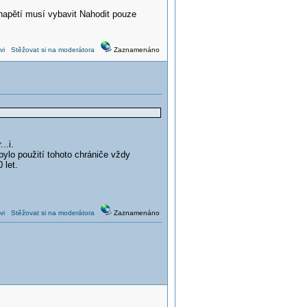
napětí musí vybavit Nahodit pouze
vi
Stěžovat si na moderátora
Zaznamenáno
..i.
bylo použití tohoto chrániče vždy
 let.
vi
Stěžovat si na moderátora
Zaznamenáno