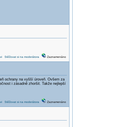
vi
Stěžovat si na moderátora
Zaznamenáno
oveň ochrany na vyšší úroveň. Ovšem za
nost i zásadně zhoršit. Takže nejlepší
vi
Stěžovat si na moderátora
Zaznamenáno