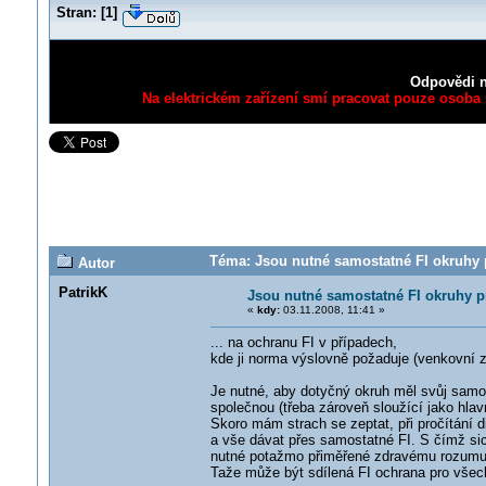
Stran:
[
1
]
Odpovědi n
Na elektrickém zařízení smí pracovat pouze osoba s
Téma: Jsou nutné samostatné FI okruhy p
Autor
PatrikK
Jsou nutné samostatné FI okruhy p
«
kdy:
03.11.2008, 11:41 »
... na ochranu FI v případech,
kde ji norma výslovně požaduje (venkovní z
Je nutné, aby dotyčný okruh měl svůj samost
společnou (třeba zároveň sloužící jako hlav
Skoro mám strach se zeptat, při pročítání di
a vše dávat přes samostatné FI. S čímž sice
nutné potažmo přiměřené zdravému rozumu
Taže může být sdílená FI ochrana pro všechn