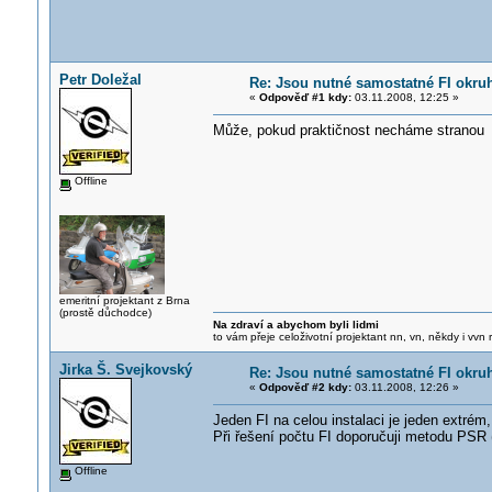
Petr Doležal
Re: Jsou nutné samostatné FI okru
«
Odpověď #1 kdy:
03.11.2008, 12:25 »
Může, pokud praktičnost necháme stranou
Offline
emeritní projektant z Brna
(prostě důchodce)
Na zdraví a abychom byli lidmi
to vám přeje celoživotní projektant nn, vn, někdy i vvn
Jirka Š. Svejkovský
Re: Jsou nutné samostatné FI okru
«
Odpověď #2 kdy:
03.11.2008, 12:26 »
Jeden FI na celou instalaci je jeden extrém
Při řešení počtu FI doporučuji metodu PSR 
Offline