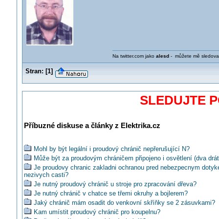
Na twitter.com jako
alesd
- můžete mě sledovat.
Stran:
[
1
]
SLEDUJTE 
Příbuzné diskuse a články z Elektrika.cz
Mohl by být legální i proudový chránič nepřerušující N?
Může být za proudovým chráničem připojeno i osvětlení (dva drát
Je proudovy chranic zakladni ochranou pred nebezpecnym doty
nezivych casti?
Je nutný proudový chránič u stroje pro zpracování dřeva?
Je nutný chránič v chatce se třemi okruhy a bojlerem?
Jaký chránič mám osadit do venkovní skříňky se 2 zásuvkami?
Kam umístit proudový chránič pro koupelnu?