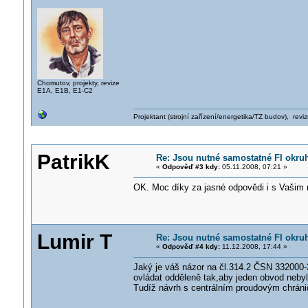
Chomutov, projekty, revize
E1A, E1B, E1-C2
Projektant (strojní zařízení/energetika/TZ budov), rev
PatrikK
Re: Jsou nutné samostatné FI okru
«
Odpověď #3 kdy:
05.11.2008, 07:21 »
OK. Moc díky za jasné odpovědi i s Vašim
Lumir T
Re: Jsou nutné samostatné FI okru
«
Odpověď #4 kdy:
11.12.2008, 17:44 »
Jaký je váš názor na čl.314.2 ČSN 332000-3,
ovládat odděleně tak,aby jeden obvod neby
Tudíž návrh s centrálním proudovým chráni