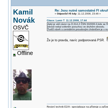
Kamil
Re: Jsou nutné samostatné FI okru
«
Odpověď #5 kdy:
11.12.2008, 23:46 »
Novák
Citace: Lumir T 11.12.2008, 17:44
Jaký je váš názor na čl.314.2 ČSN 332000-3,kde se řík
OSVČ
obvod nebyl ovlivněn poruchou ve druhém obvodu.
Tudíž návrh s centrálním proudovým chráničem je v ro
Že je to pravda, navíc podporovaná PSR.
Offline
Revizní technik E2/A - specializace na přístroje a zaříze