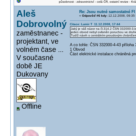
působnost : zdravotnictví - celá ČR, ostatní revize - K
Aleš
Re: Jsou nutné samostatné FI
«
Odpověď #6 kdy:
12.12.2008, 09:35 
Dobrovolný
Citace: Lumir T 11.12.2008, 17:44
Jaký je váš názor na čl.314.2 ČSN 332000-3,kde
zaměstnanec -
jeden obvod nebyl ovlivněn poruchou ve dru
Tudíž návrh s centrálním proudovým chráničem
projektant, ve
A co tohle: ČSN 332000-4-43 příloha 3
volném čase ...
1 Obvod
Část elektrické instalace chráněná 
V současné
době JE
Dukovany
Offline