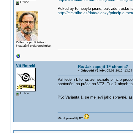
Offline
Pokud by to nebylo jasné, pak zde trošku te
http://elektrika.cz/data/clanky/princip-a-m
Odborná publicistika v
instalační elektrotechnice.
Vít Rotrekl
Re: Jak zapojit 1F chranic?
«
Odpověď #2 kdy:
05.03.2015, 13:27
Vzhledem k tomu, že neznáte princip proudo
oprávnění na práce na VTZ. Tudíž abych tak 
Offline
PS: Varianta 1, se mě jeví jako správně, a
Mírně pokročilý RT