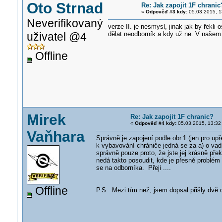
Oto Strnad
Re: Jak zapojit 1F chranic
«
Odpověď #3 kdy:
05.03.2015, 1
Neverifikovaný
verze II. je nesmysl, jinak jak by řekli
uživatel @4
dělat neodborník a kdy už ne. V našem
Offline
Mirek
Re: Jak zapojit 1F chranic?
«
Odpověď #4 kdy:
05.03.2015, 13:32
Vaňhara
Správně je zapojení podle obr.1 (jen pro u
k vybavování chrániče jedná se za a) o vadn
správně pouze proto, že jste jej krásně pře
nedá takto posoudit, kde je přesně problém 
se na odborníka. Přeji ....
Offline
P.S. Mezi tím než, jsem dopsal přišly dvě 