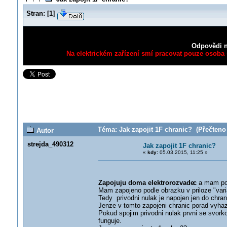
Stran:
[
1
]
Odpovědi n
Na elektrickém zařízení smí pracovat pouze osoba s
Téma: Jak zapojit 1F chranic? (Přečteno 
Autor
strejda_490312
Jak zapojit 1F chranic?
«
kdy:
05.03.2015, 11:25 »
Zapojuju doma elektrorozvade
c
a mam poc
Mam zapojeno podle obrazku v priloze "vari
Tedy privodni nulak je napojen jen do chran
Jenze v tomto zapojeni chranic porad vyhaz
Pokud spojim privodni nulak prvni se svork
funguje.