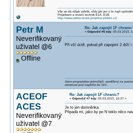
Vše se dá nějak vyřešit, vždy jde jen o to najít optimá
Projektant a revizní technik E1A, E1B.
http://www.zabka-revize-projekce-elektro.cz/
Petr M
Re: Jak zapojit 1F chranic
«
Odpověď #6 kdy:
05.03.2015, 1
Neverifikovaný
Při vší úctě, pokud při zapojení 2 drží i
uživatel @6
Offline
Jsem programátor jednočipů, zaměřený na automati
otestovat pod napětím do 1kV...
ACEOF
Re: Jak zapojit 1F chranic?
«
Odpověď #7 kdy:
05.03.2015, 16:37 »
ACES
Je to jen domněnka.
Připadá mi, jako by po N teklo něco n
Neverifikovaný
uživatel @7