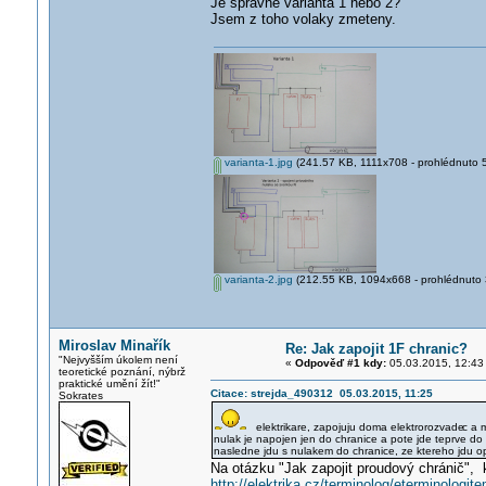
Je spravne varianta 1 nebo 2?
Jsem z toho volaky zmeteny.
varianta-1.jpg
(241.57 KB, 1111x708 - prohlédnuto 5
varianta-2.jpg
(212.55 KB, 1094x668 - prohlédnuto 3
Miroslav Minařík
Re: Jak zapojit 1F chranic?
"Nejvyšším úkolem není
«
Odpověď #1 kdy:
05.03.2015, 12:43
teoretické poznání, nýbrž
praktické umění žít!"
Citace: strejda_490312 05.03.2015, 11:25
Sokrates
elektrikare, zapojuju doma elektrorozvade
c a 
nulak je napojen jen do chranice a pote jde teprve do 
nasledne jdu s nulakem do chranice, ze ktereho jdu o
Na otázku "Jak zapojit proudový chránič", 
http://elektrika.cz/terminolog/eterminolog