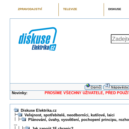
ZPRAVODAJSTVÍ
TELEVIZE
DISKUSE
Novinky:
PROSÍME VŠECHNY UŽIVATELE, PŘED POUŽITÍM 
Diskuse Elektrika.cz
Veřejnost, spotřebitelé, neodborníci, kutilové, laici
Plánování, úvahy, vysvětlení, pochopení principu, rozhod
...
Jak zapojit 1F chranic?