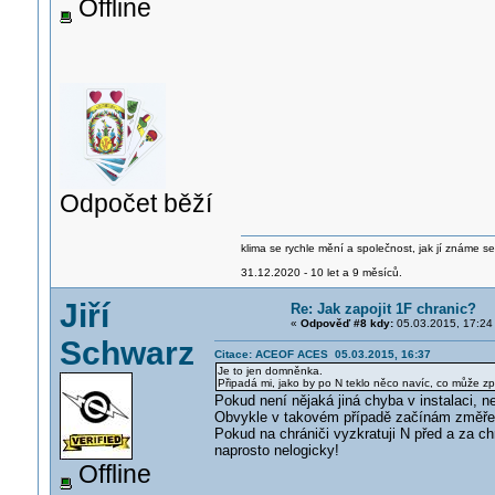
Offline
Odpočet běží
klima se rychle mění a společnost, jak jí známe s
31.12.2020 - 10 let a 9 měsíců.
Jiří
Re: Jak zapojit 1F chranic?
«
Odpověď #8 kdy:
05.03.2015, 17:24
Schwarz
Citace: ACEOF ACES 05.03.2015, 16:37
Je to jen domněnka.
Připadá mi, jako by po N teklo něco navíc, co může 
Pokud není nějaká jiná chyba v instalaci, ne
Obvykle v takovém případě začínám změřen
Pokud na chrániči vyzkratuji N před a za chr
naprosto nelogicky!
Offline