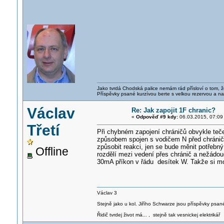
Jako tvrdá Chodská palice nemám rád přísloví o tom, ž
Příspěvky psané kurzívou berte s velkou rezervou a na
Václav
Re: Jak zapojit 1F chranic?
«
Odpověď #9 kdy:
06.03.2015, 07:09
Třetí
Při chybném zapojení chráničů obvykle teče
způsobem spojen s vodičem N před chráni
způsobit reakci, jen se bude měnit potřebn
Offline
rozdělí mezi vedení přes chránič a nežádou
30mA příkon v řádu desítek W. Takže si mo
Václav 3
Stejně jako u kol. Jiřího Schwarze jsou příspěvky psané
Řidič tvrdej život má... , stejně tak vesnickej elektrikář