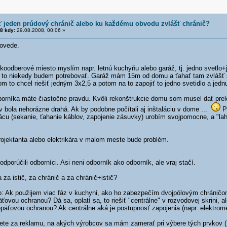
ť jeden prúdový chránič alebo ku každému obvodu zvlášť chránič?
8 kdy:
29.08.2008, 00:06 »
ovede.
oodberové miesto myslím napr. letnú kuchyňu alebo garáž, tj. jedno svetlo
ak to niekedy budem potrebovať. Garáž mám 15m od domu a ťahať tam zvlášť s
om to chcel riešiť jedným 3x2,5 a potom na to zapojiť to jedno svetidlo a jed
orníka máte čiastočne pravdu. Kvôli rekonštrukcie domu som musel dať prelož
 bola nehorázne drahá. Ak by podobne počítali aj inštaláciu v dome ...
Pr
rácu (sekanie, ťahanie káblov, zapojenie zásuvky) urobím svojpomocne, a "la
rojektanta alebo elektrikára v malom meste bude problém.
porúčili odborníci. Asi neni odborník ako odborník, ale vraj stačí.
 za istič, za chránič a za chránič+istič?
: Ak použijem viac fáz v kuchyni, ako ho zabezpečím dvojpólovým chráničo
äťovou ochranou? Dá sa, oplatí sa, to riešiť "centrálne" v rozvodovej skrini,
epäťovou ochranou? Ak centrálne aká je postupnosť zapojenia (napr. elektrom
ete za reklamu, na akých výrobcov sa mám zamerať pri výbere tých prvkov (