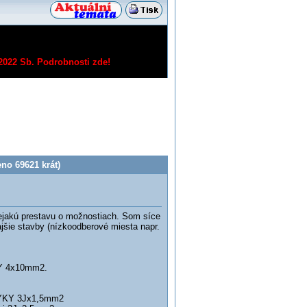
/2022 Sb.
Podrobnosti zde!
no 69621 krát)
nejakú prestavu o možnostiach. Som síce
jšie stavby (nízkoodberové miesta napr.
KY 4x10mm2.
 CYKY 3Jx1,5mm2