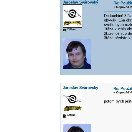
Jaroslav Svárovský
Re: Použi
«
Odpověď #
Do kuchině 3fáz
obyvák 16a okru
svetlo bych rozl
1fáze kuchin ob
Offline
2fáze ložnice dě
3fáze předsín k
Jaroslav Svárovský
Re: Použi
«
Odpověď #
potom bych ještě
Offline