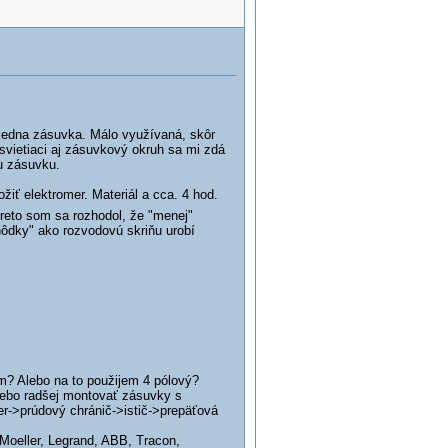
+jedna zásuvka. Málo využívaná, skôr
vietiaci aj zásuvkový okruh sa mi zdá
nu zásuvku.
iť elektromer. Materiál a cca. 4 hod.
eto som sa rozhodol, že "menej"
hôdky" ako rozvodovú skriňu urobí
m? Alebo na to použijem 4 pólový?
 alebo radšej montovať zásuvky s
er->prúdový chránič->istič->prepäťová
Moeller, Legrand, ABB, Tracon,