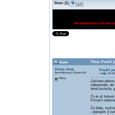
Stran:
[
1
]
Na elektrickém zařízení s
Téma: Použiť j
Autor
Ziman Juraj
Použiť je
Neverifikovaný uživatel @1
«
kdy:
28.08.
Offline
Začínam plánova
slaboprúdar, ale
letná kuchyňa, g
Čo je už hotové (
Prívod k elektr
Čo ďalej, možnos
- plánujem 3 sv