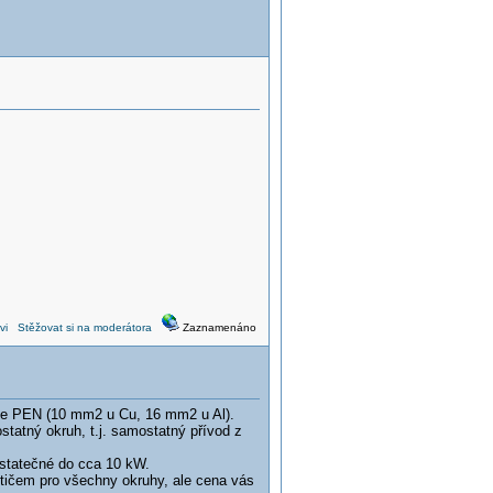
vi
Stěžovat si na moderátora
Zaznamenáno
iče PEN (10 mm2 u Cu, 16 mm2 u Al).
tatný okruh, t.j. samostatný přívod z
ostatečné do cca 10 kW.
stičem pro všechny okruhy, ale cena vás