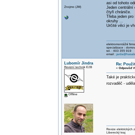
asi od tohoto od
Znojmo (JM)
Jeden centrální 
čtyři chrániče.
Třeba jeden pro 
okruhy ...
Určité věci je v
elektromontážn
í fir
specializace : domov
tel. : 603 355 919
email :
jarda@hasala
Lubomír Jindra
Re: Použi
Revizní technik E2B
«
Odpověď #
Také je praktick
rozvaděč - uděl
Offline
Revize elektrických z
Liberecký kraj