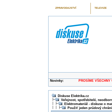
ZPRAVODAJSTVÍ
TELEVIZE
Novinky:
PROSÍME VŠECHNY UŽIVAT
Diskuse Elektrika.cz
Veřejnost, spotřebitelé, neodborní
Elektromateriál - diskuse o mat
Použiť jeden prúdový chrán