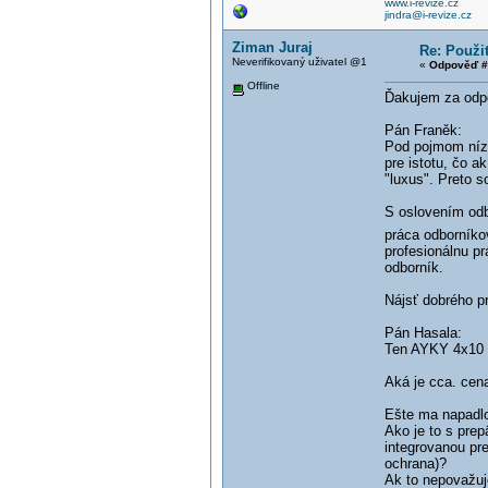
www.i-revize.cz
jindra@i-revize.cz
Ziman Juraj
Re: Použi
Neverifikovaný uživatel @1
«
Odpověď #
Offline
Ďakujem za odp
Pán Franěk:
Pod pojmom nízk
pre istotu, čo 
"luxus". Preto s
S oslovením odb
práca odborníkov
profesionálnu p
odborník.
Nájsť dobrého p
Pán Hasala:
Ten AYKY 4x10 od
Aká je cca. cena
Ešte ma napadlo
Ako je to s prep
integrovanou pr
ochrana)?
Ak to nepovažuj