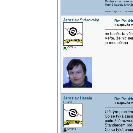
Revize el. a hromo
Topné kabely k vytá
www.fraja.cz
,
reviz
Jaroslav Svárovský
Re: Použi
«
Odpověď #
ne franěk ta vět
Věřte, že nic ne
je moc pěkná
Offline
Jaroslav Hasala
Re: Použi
OSVČ
«
Odpověď #
Určitým problém
Co se týká zásu
podružné rozvodn
Standardem pro 
Offline
Co se týká prou