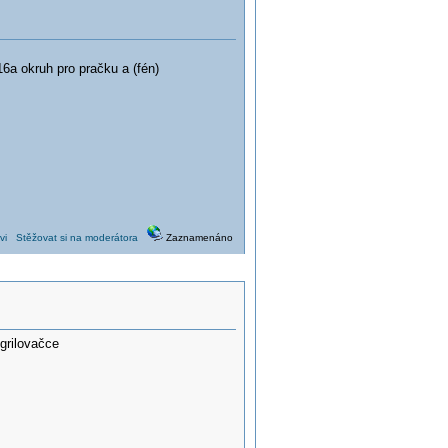
a okruh pro pračku a (fén)
vi
Stěžovat si na moderátora
Zaznamenáno
grilovačce