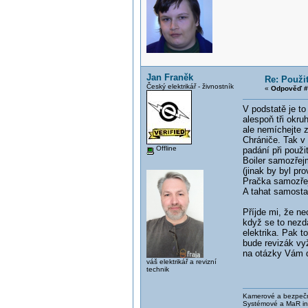
Jan Franěk
Re: Použi
Český elektrikář - živnostník
«
Odpověď #
V podstatě je to
alespoň tři okr
ale nemíchejte 
Chrániče. Tak v
Offline
padání při použ
Boiler samozřejm
(jinak by byl pr
Pračka samozřej
A tahat samostat
Příjde mi, že ne
když se to nezd
elektrika. Pak t
bude revizák vyž
na otázky Vám d
váš elektrikář a revizní
technik
Kamerové a bezpečno
Systémové a MaR ins