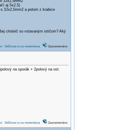
čmi 3Jx2,5mm2
čí aj 5x2,5)
í s 3Jx2,5mm2 a potom z krabice
dšej chránič so vstavaným ističom? Aký
vi
Stěžovat si na moderátora
Zaznamenáno
4polový na sporák + 2polový na ost.
vi
Stěžovat si na moderátora
Zaznamenáno