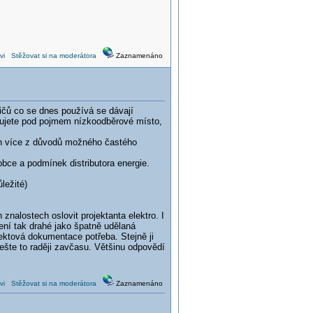
vi
Stěžovat si na moderátora
Zaznamenáno
ičů co se dnes používá se dávají
avujete pod pojmem nízkoodběrové místo,
ich více z důvodů možného častého
obce a podmínek distributora energie.
ležité)
 znalostech oslovit projektanta elektro. I
ení tak drahé jako špatně udělaná
jektová dokumentace potřeba. Stejně ji
Řešte to raději zavčasu. Většinu odpovědí
vi
Stěžovat si na moderátora
Zaznamenáno