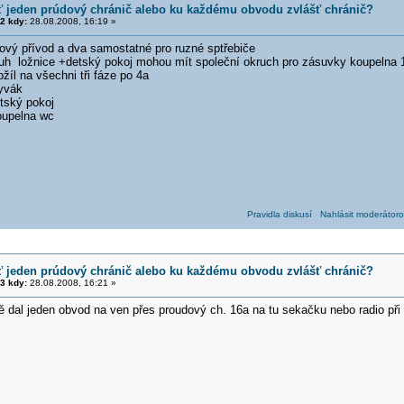
ť jeden prúdový chránič alebo ku každému obvodu zvlášť chránič?
2 kdy:
28.08.2008, 16:19 »
ový přívod a dva samostatné pro ruzné sptřebiče
h ložnice +detský pokoj mohou mít společní okruch pro zásuvky koupelna 16
ožíl na všechni tři fáze po 4a
yvák
tský pokoj
oupelna wc
Pravidla diskusí
Nahlásit moderátoro
ť jeden prúdový chránič alebo ku každému obvodu zvlášť chránič?
3 kdy:
28.08.2008, 16:21 »
 dal jeden obvod na ven přes proudový ch. 16a na tu sekačku nebo radio při 