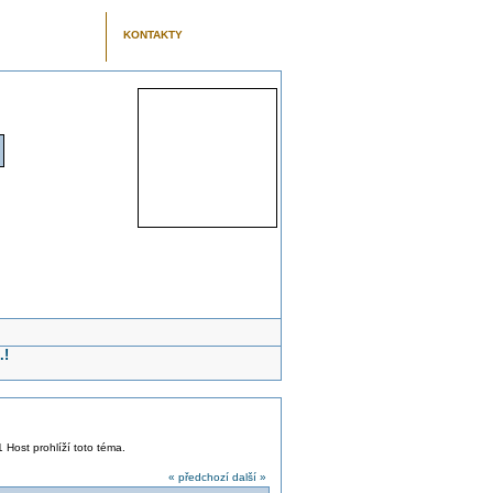
KONTAKTY
.!
1 Host prohlíží toto téma.
« předchozí
další »