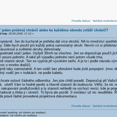
Pravidla diskusí
Nahlásit moderátoro
ť jeden prúdový chránič alebo ku každému obvodu zvlášť chránič?
4 kdy:
28.08.2008, 17:13 »
 správně. Jen do kuchyně je potřeba dát více okruhů. NA to množství spotřeb
uhy. Dále bych použil pro každý pokoj samostatný okruh. Nevím co si předst
zásuvkové a světelné okruhy dohromady.
 podstatě stačí jeden. čtyřpól 30mA na všechno. Jen se doporučuje použít j
ití pouze jednoho. A také při výpadku jednoho není potom všude tma.
ě vlastní okruh. Ten se vypíná při vysokém tarifu. A je to i podle návodu výr
ovoz o mnoho drašší)
mě taky samostatně. A ten vodič bez přerušení bude jistě pospojení. (moc dů
ný vodič jen v trubkách. ne podle kabelu.
chcete oslovit žádného odborníka. Jen jste chtěl poradit. Doporučuji při Vašich
á, ušetří Vám to hodně peněz a hlavně starostí do budoucna. Věřte, že nic n
o nakupování prodlužováků a ty starosti nehledě na výchozí revizi, kde je pro
adovat a třeba ji i skreslí. To bývá ale pozdě. S instalací už nic neuděláte. 
á právě řádně provedená projektová dokumentace.
Pravidla diskusí
Nahlásit moderátoro
stní systémy, od návrhu po realizaci.
talace, od návrhu po realizaci.