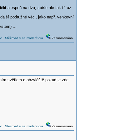
lit alespoň na dva, spíše ale tak tři až
 další podružné věci, jako např. venkovní
stém) ...
vi
Stěžovat si na moderátora
Zaznamenáno
dním světlem a obzvláště pokud je zde
vi
Stěžovat si na moderátora
Zaznamenáno