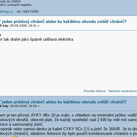
svodů do 1000V
pění i ochraně majetku.
e@fraja.cz
, tel: 728171585
ť jeden prúdový chránič alebo ku každému obvodu zvlášť chránič?
5 kdy:
28.08.2008, 18:31 »
a
ní tak drahé jako špatně udělaná elektrika.
Pravidla diskusí
Nahlásit moderátoro
ť jeden prúdový chránič alebo ku každému obvodu zvlášť chránič?
6 kdy:
28.08.2008, 18:58 »
em je ten přívod, AYKY 4Bx 10 je málo, s ohledem na minimální průřez vod
vkových okruhů, obecně platí, že každý spotřebič nad 2 kW by měl mít samos
ice a samostatný jistič.
sporák nebo varnou desku je kabel CYKY 5Cx 2,5 a jistič 3x 16A/B. Je to d
dových chráničů, ideálním řešením by bylo použít kombinované chrániče s ji