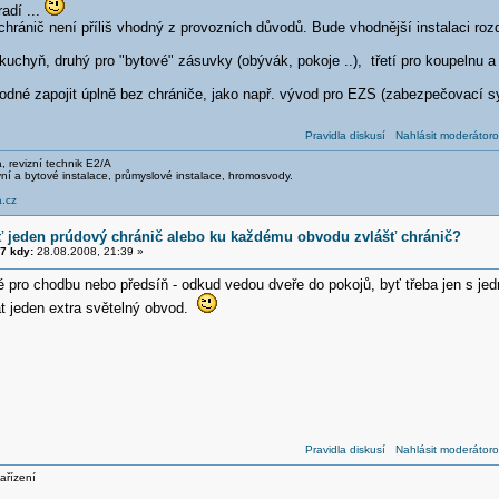
radí ...
chránič není příliš vhodný z provozních důvodů. Bude vhodnější instalaci rozdě
kuchyň, druhý pro "bytové" zásuvky (obývák, pokoje ..), třetí pro koupelnu a
hodné zapojit úplně bez chrániče, jako např. vývod pro EZS (zabezpečovací sy
Pravidla diskusí
Nahlásit moderátoro
ma, revizní technik E2/A
ní a bytové instalace, průmyslové instalace, hromosvody.
.cz
ť jeden prúdový chránič alebo ku každému obvodu zvlášť chránič?
7 kdy:
28.08.2008, 21:39 »
é pro chodbu nebo předsíň - odkud vedou dveře do pokojů, byť třeba jen s je
at jeden extra světelný obvod.
Pravidla diskusí
Nahlásit moderátoro
ařízení