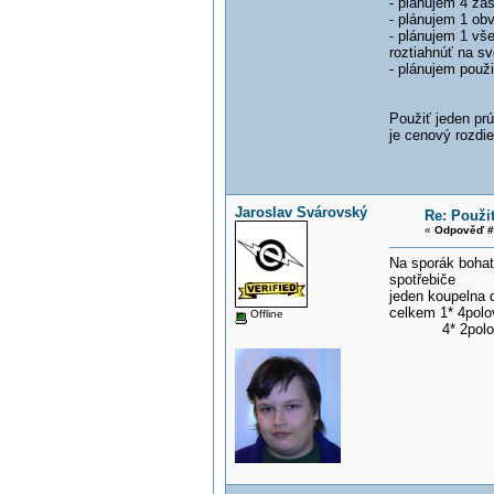
- plánujem 4 zá
- plánujem 1 obv
- plánujem 1 vš
roztiahnúť na s
- plánujem použi
Použiť jeden pr
je cenový rozdi
Jaroslav Svárovský
Re: Použi
«
Odpověď #
Na sporák bohat
spotřebiče
jeden koupelna d
celkem 1* 4polo
Offline
4* 2polo