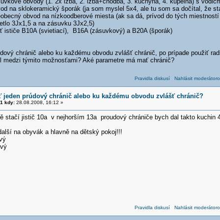
suvkové obvody (1. 2x izba, 2. izba+chodba, 3. kuchyňa, 4. kúpelňa) s vodi
od na sklokeramický šporák (ja som myslel 5x4, ale tu som sa dočítal, že sta
eobecný obvod na nízkoodberové miesta (ak sa dá, prívod do tých miestnost
vetlo 3Jx1,5 a na zásuvku 3Jx2,5)
ť ističe B10A (svietiací), B16A (zásuvkový) a B20A (šporák)
údový chránič alebo ku každému obvodu zvlášť chránič, po prípade použiť ra
el medzi týmito možnosťami? Aké parametre má mať chránič?
Pravidla diskusí
Nahlásit moderátoro
ť jeden prúdový chránič alebo ku každému obvodu zvlášť chránič?
1 kdy:
28.08.2008, 16:12 »
ě stačí jistič 10a v nejhorším 13a proudový chrániče bych dal takto kuchin 
alší na obyvák a hlavně na dětský pokoj!!!
vý
vý
Pravidla diskusí
Nahlásit moderátoro