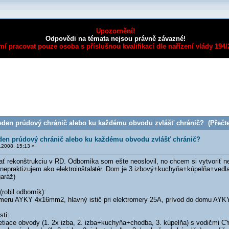
Upozornění!
Odpovědi na témata nejsou právně závazné!
mí pracovat pouze osoba s příslušnou kvalifikací dle nařízení vlády 194
eden prúdový chránič alebo ku každému obvodu zvlášť chránič? (Přečte
den prúdový chránič alebo ku každému obvodu zvlášť chránič?
2008, 15:13 »
ť rekonštrukciu v RD. Odborníka som ešte neoslovil, no chcem si vytvoriť 
 nepraktizujem ako elektroinštala
tér. Dom je 3 izbový+kuchyňa+kúpelňa+vedla
aráž)
robil odborník):
omeru AYKY 4x16mm2, hlavný istič pri elektromery 25A, prívod do domu AY
ti:
ietiace obvody (1. 2x izba, 2. izba+kuchyňa+chodba, 3. kúpelňa) s vodičmi