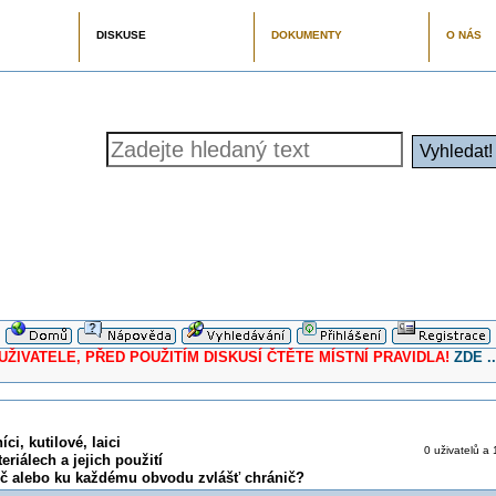
DISKUSE
DOKUMENTY
O NÁS
ELE, PŘED POUŽITÍM DISKUSÍ ČTĚTE MÍSTNÍ PRAVIDLA!
ZDE ..
ci, kutilové, laici
0 uživatelů a 
eriálech a jejich použití
ič alebo ku každému obvodu zvlášť chránič?